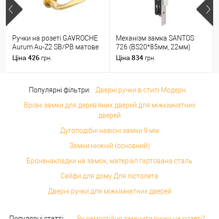
Ручки на розеті GAVROCHE
Механізм замка SANTOS
Aurum Au-Z2 SB/PB матове
726 (BS20*85мм, 22мм)
золото/золото
матовий хром
426
834
Ціна
Ціна
грн.
грн.
Популярні фільтри:
Дверні ручки в стилі Модерн
Врізні замки для дерев'яних дверей для міжкімнатних
дверей
Дугоподібні навісні замки 9 мм
Замки нижній (основний)
Броненакладки на замок, матеріал гартована сталь
Сейфи для дому Для пістолета
Дверні ручки для міжкімнатних дверей
Популярні статті:
Як самостійно замінити ручку на розеті?