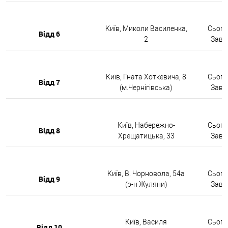
Київ, Миколи Василенка,
Сьогод
Відд 6
2
Завтр
Київ, Гната Хоткевича, 8
Сьогод
Відд 7
(м.Чернігівська)
Завтр
Київ, Набережно-
Сьогод
Відд 8
Хрещатицька, 33
Завтр
Київ, В. Чорновола, 54а
Сьогод
Відд 9
(р-н Жуляни)
Завтр
Київ, Василя
Сьогод
Відд 10