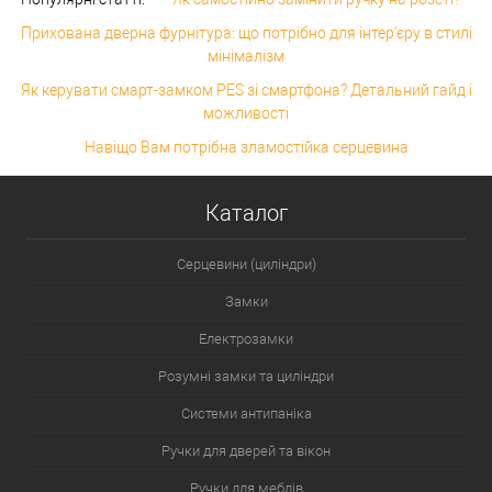
Прихована дверна фурнітура: що потрібно для інтер'єру в стилі
мінімалізм
Як керувати смарт-замком PES зі смартфона? Детальний гайд і
можливості
Навіщо Вам потрібна зламостійка серцевина
Каталог
Серцевини (циліндри)
Замки
Електрозамки
Розумні замки та циліндри
Системи антипаніка
Ручки для дверей та вікон
Ручки для меблів