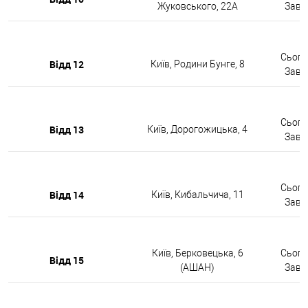
Жуковського, 22А
Завтр
Сьогод
Відд 12
Київ, Родини Бунге, 8
Завтр
Сьогод
Відд 13
Київ, Дорогожицька, 4
Завтр
Сьогод
Відд 14
Київ, Кибальчича, 11
Завтр
Київ, Берковецька, 6
Сьогод
Відд 15
(АШАН)
Завтр