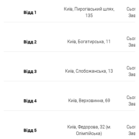
Київ, Пирогівський шлях,
Сьогод
Відд 1
135
Завтр
Сьогод
Відд 2
Київ, Богатирська, 11
Завтр
Сьогод
Відд 3
Київ, Слобожанська, 13
Завтр
Сьогод
Відд 4
Київ, Верховинна, 69
Завтр
Київ, Федорова, 32 (м.
Сьогод
Відд 5
Олімпійська)
Завтр