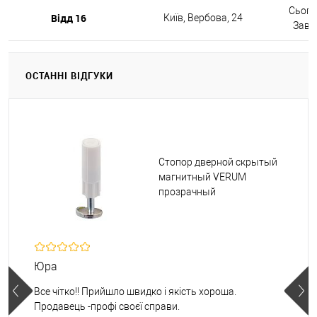
Сьогод
Відд 16
Київ, Вербова, 24
Завтр
ОСТАННІ ВІДГУКИ
Стопор дверной скрытый
магнитный VERUM
прозрачный
Юра
Все чітко!! Прийшло швидко і якість хороша.
Продавець -профі своєї справи.