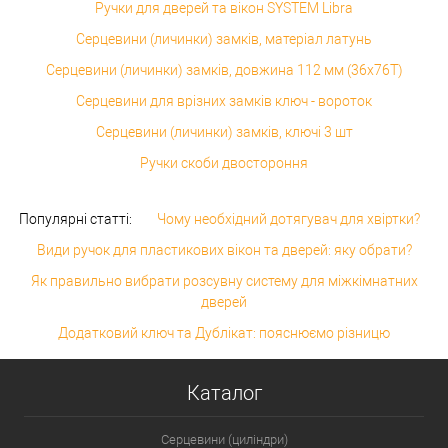
Ручки для дверей та вікон SYSTEM Libra
Серцевини (личинки) замків, матеріал латунь
Серцевини (личинки) замків, довжина 112 мм (36x76T)
Серцевини для врізних замків ключ - вороток
Серцевини (личинки) замків, ключі 3 шт
Ручки скоби двостороння
Популярні статті:
Чому необхідний дотягувач для хвіртки?
Види ручок для пластикових вікон та дверей: яку обрати?
Як правильно вибрати розсувну систему для міжкімнатних
дверей
Додатковий ключ та Дублікат: пояснюємо різницю
Каталог
Серцевини (циліндри)