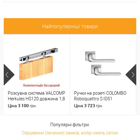
Найпопулярніші товари
Розсувна система VALCOMP
Ручки на розеті COLOMBO
Herkules HS120 довжина 1,8
Roboquattro S ID51
м на 1 полотно вагою до
(PT19BZG-PT13) матовий
3 100
3 723
Ціна
Ціна
грн.
грн.
120 кг
хром
Популярні фільтри:
Серцевини (личинки) замків, колір нікель сатин