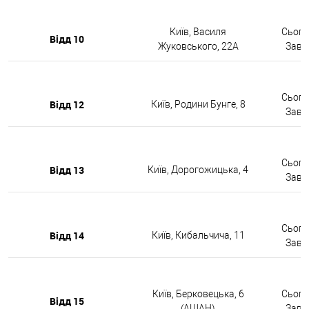
Київ, Василя
Сьогод
Відд 10
Жуковського, 22А
Завтр
Сьогод
Відд 12
Київ, Родини Бунге, 8
Завтр
Сьогод
Відд 13
Київ, Дорогожицька, 4
Завтр
Сьогод
Відд 14
Київ, Кибальчича, 11
Завтр
Київ, Берковецька, 6
Сьогод
Відд 15
(АШАН)
Завтр