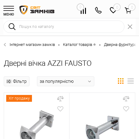
0
0
МЕНЮ
Інтернет магазин замків
Каталог товарів ⭐
Дверна фурнітура 
•
•
Дверні вічка AZZI FAUSTO
Фільтр
Хіт продажу