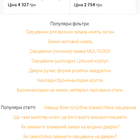
(н)
4 327
2 754
Ціна
Ціна
грн.
грн.
Популярні фільтри:
Серцевини для врізних замків нікель сатин
Замки матовий нікель
Серцевини (личинки) замка MUL-T-LOCK
Серцевини (циліндри) Цільний корпус
Дверні ручки, форма розетки квадратна
Накладні броненакладки кругла
Броненакладки на замок, матеріал гартована сталь
Популярні статті:
Навіщо Вам потрібна зламостійка серцевина
Що таке майстер-ключ і де його варто використовувати
Як замінити зламаний замок на вхідних дверях?
Як самостійно замінити серцевину на дверях?