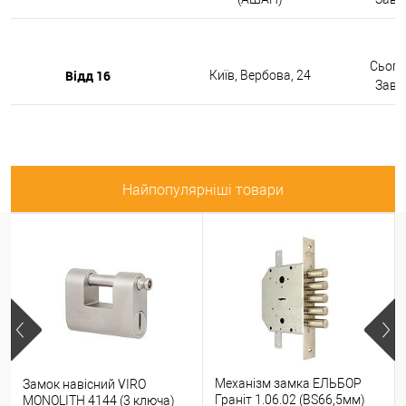
Сьогод
Відд 16
Київ, Вербова, 24
Завтр
Найпопулярніші товари
Механізм замка ЕЛЬБОР
Замок навісний VIRO
Граніт 1.06.02 (BS66,5мм)
MONOLITH 4144 (3 ключа)