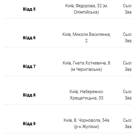
Київ, Федорова, 32 (м.
Сьогод
Відд 5
Олімпійська)
Завтр
Київ, Миколи Василенка,
Сьогод
Відд 6
2
Завтр
Київ, Гната Хоткевича, 8
Сьогод
Відд 7
(м.Чернігівська)
Завтр
Київ, Набережно-
Сьогод
Відд 8
Хрещатицька, 33
Завтр
Київ, В. Чорновола, 54а
Сьогод
Відд 9
(р-н Жуляни)
Завтр