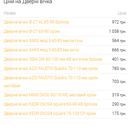
⭐Сейфи:
Ціни на Дверні вічка
396000.00 грн.
🔑 самий дешевий: 1050.00 грн. самий дорогий:
🔐Домофони:
Назва
Ціна
11100.00 грн.
Дверне вічко Ф-27 AL 65-90 бронза
972
грн.
⭐Сигналізація AJAX:
🔑 самий дешевий: грн. самий дорогий: грн.
Дверне вічко Ф-27 65-90 хром
1 058
грн.
Дверне вічко AMIG мод.5 60-85 мм латунь
564
грн.
Дверне вічко AMIG мод.5 60-85 мм антік
666
грн.
Дверне вічко SIBA DW 60-100 мм AВ антична бронза
401
грн.
Дверне вічко AZZI FAUSTO Quadro 70-110 мм хром
783
грн.
Дверне вічко AZZI FAUSTO Quadro 70-110 мм хром
703
грн.
матовий
Дверне вічко MVM DV50-90/16 MC матовий хром
319
грн.
Дверне вічко KEDR DV204 square 60-90 AB бронза
290
грн.
Дверне вічко KEDR DV204 square 70-130 СP хром
175
грн.