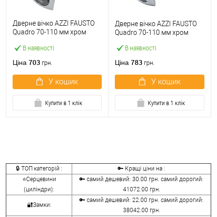
Дверне вічко AZZI FAUSTO
Дверне вічко AZZI FAUSTO
Quadro 70-110 мм хром
Quadro 70-110 мм хром
матовий
В наявності
В наявності
703
783
Ціна
Ціна
грн.
грн.
У кошик
У кошик
Купити в 1 клік
Купити в 1 клік
🔒 ТОП категорій :
🔑 Кращі ціни на :
⭐Серцевини
🔑 самий дешевий: 30.00 грн. самий дорогий:
(циліндри):
41072.00 грн.
🔑 самий дешевий: 22.00 грн. самий дорогий:
🔐Замки:
38042.00 грн.