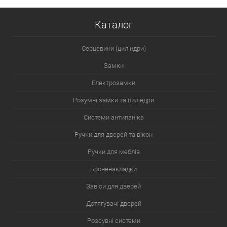
Каталог
Серцевини (циліндри)
Замки
Електрозамки
Розумні замки та циліндри
Системи антипаніка
Ручки для дверей та вікон
Ручки для меблів
Броненакладки
Завіси для дверей
Дотягувачі дверей
Розсувні системи