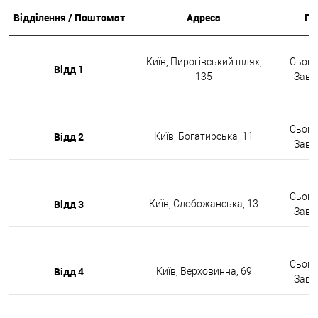
Відділення / Поштомат
Адреса
Гр
Київ, Пирогівський шлях,
Сьогод
Відд 1
135
Завтр
Сьогод
Відд 2
Київ, Богатирська, 11
Завтр
Сьогод
Відд 3
Київ, Слобожанська, 13
Завтр
Сьогод
Відд 4
Київ, Верховинна, 69
Завтр