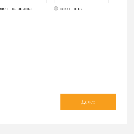
люч - половинка
ключ - шток
Далее