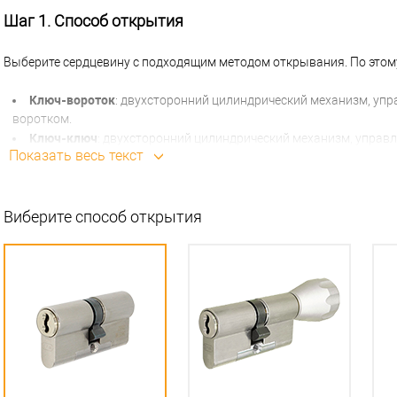
Шаг 1. Способ открытия
Выберите сердцевину с подходящим методом открывания. По этом
Ключ-вороток
: двухсторонний цилиндрический механизм, упр
воротком.
Ключ-ключ
: двухсторонний цилиндрический механизм, управл
Показать весь текст
Ключ-половина
: цилиндрический односторонний механизм, у
одной стороны. Используется в основном в воротах, решетках, н
Ключ-шток
: двухсторонний механизм, с внешней стороны упр
Виберите способ открытия
который закрепляется вороток.