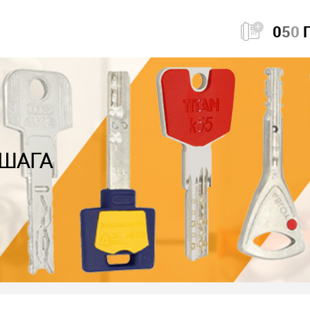
0
5
0
 ШАГА