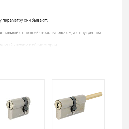
у параметру они бывают:
авляемый с внешней стороны ключом, а с внутренней –
яемый ключом с обеих сторон.
правление которого осуществляется ключом только с
авесных замках.
авляемый ключом, а с внутренней – длинным штоком, на