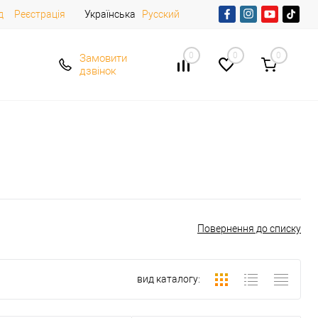
д
Реєстрація
Українська
Русский
0
0
0
Замовити
дзвінок
Повернення до списку
вид каталогу: