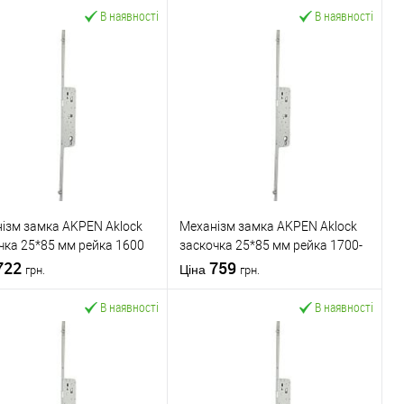
В наявності
В наявності
ізм замка AKPEN Aklock
Механізм замка AKPEN Aklock
чка 25*85 мм рейка 1600
заскочка 25*85 мм рейка 1700-
ригелем
722
2200 мм з ригелем
759
Ціна
грн.
грн.
В наявності
В наявності
У кошик
У кошик
упити в 1 клік
До
Купити в 1 клік
До