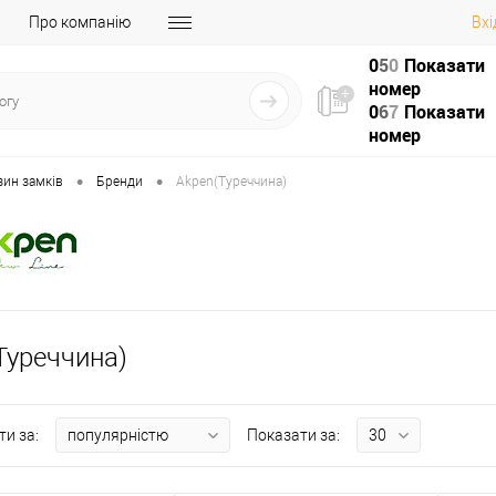
Про компанію
Вхі
0
5
0
Показати
номер
0
6
7
Показати
номер
•
•
зин замків
Бренди
Akpen(Туреччина)
Туреччина)
ти за:
Показати за: