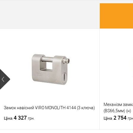
Купити
У о
Виробник
Тип товару
Матеріал д
Країна вир
Міжосьова
відстань
Механізм замк
Замок навісний VIRO MONOLITH 4144 (3 ключа)
(BS66,5мм) (н)
4 327
2 754
Ціна
Ціна
грн.
грн