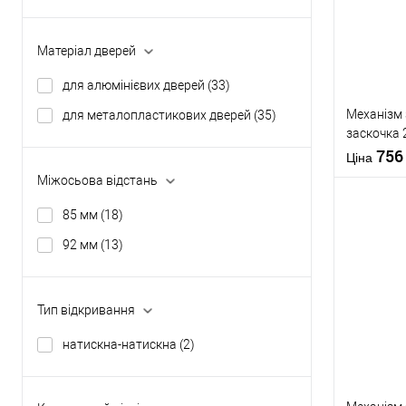
У о
Матеріал дверей
Виробник
для алюмінієвих дверей
(33)
Тип товару
Механізм 
для металопластикових дверей
(35)
заскочка 
мм з риге
75
Матеріал д
Ціна
Країна вир
Міжосьова відстань
Колір завіс
85 мм
(18)
92 мм
(13)
Купити
Тип відкривання
У о
натискна-натискна
(2)
Виробник
Тип товару