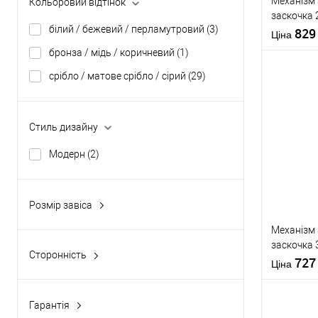
Механізм 
Кольоровий відтінок
заскочка 
білий / бежевий / перламутровий
(3)
мм з риге
82
Ціна
бронза / мідь / коричневий
(1)
Матеріал д
срібло / матове срібло / сірий
(29)
Країна вир
Міжосьова
відстань
Купити
Стиль дизайну
Модерн
(2)
У о
Виробник
Розмір завіса
Тип товару
93*127 мм
(1)
Механізм 
заскочка 
Сторонність
мм з риге
72
Ціна
універсальна
(1)
Матеріал д
Гарантія
Країна вир