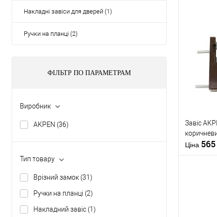
Накладні завіси для дверей (1)
Ручки на планці (2)
ФІЛЬТР ПО ПАРАМЕТРАМ
Виробник
Завіс AKP
AKPEN
(36)
коричнев
56
Ціна
Тип товару
Врізний замок
(31)
Ручки на планці
(2)
Купити
Накладний завіс
(1)