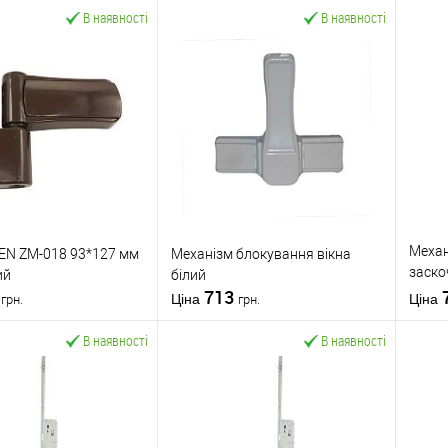
В наявності
В наявності
Механ
EN ZM-018 93*127 мм
Механізм блокування вікна
заско
ий
білий
5
713
мм з 
Ціна
Ціна
грн.
грн.
В наявності
В наявності
У кошик
У кошик
 в 1 клік
До
Купити в 1 клік
До
К