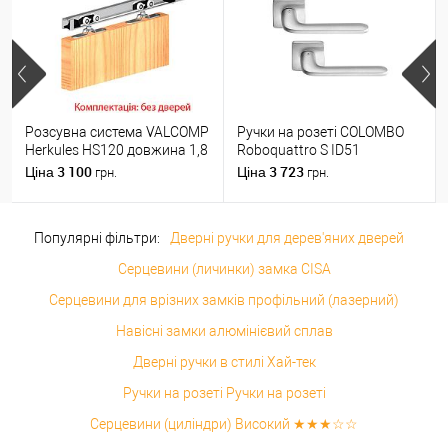
Розсувна система VALCOMP
Ручки на розеті COLOMBO
Herkules HS120 довжина 1,8
Roboquattro S ID51
м на 1 полотно вагою до
(PT19BZG-PT13) матовий
3 100
3 723
Ціна
Ціна
грн.
грн.
120 кг
хром
Популярні фільтри:
Дверні ручки для дерев'яних дверей
Серцевини (личинки) замка CISA
Серцевини для врізних замків профільний (лазерний)
Навісні замки алюмінієвий сплав
Дверні ручки в стилі Хай-тек
Ручки на розеті Ручки на розеті
Серцевини (циліндри) Високий ★★★☆☆