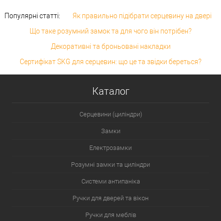
Популярні статті:
Як правильно підібрати серцевину на двері
Що таке розумний замок та для чого він потрібен?
Декоративні та броньовані накладки
Сертифікат SKG для серцевин: що це та звідки береться?
Каталог
Серцевини (циліндри)
Замки
Електрозамки
Розумні замки та циліндри
Системи антипаніка
Ручки для дверей та вікон
Ручки для меблів