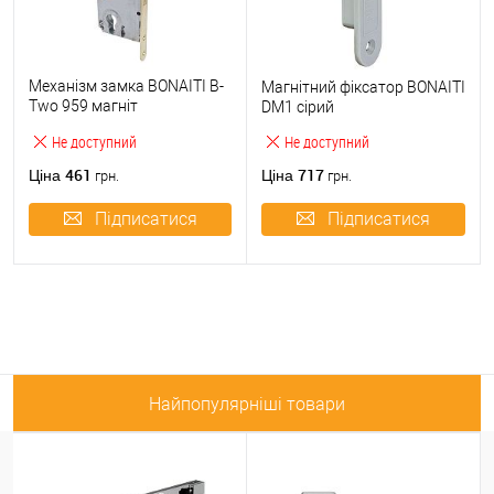
Механізм замка BONAITI B-
Магнітний фіксатор BONAITI
Two 959 магніт
DM1 сірий
(BS50*85мм) полірована
Не доступний
Не доступний
латунь
461
717
Ціна
Ціна
грн.
грн.
Підписатися
Підписатися
Найпопулярніші товари