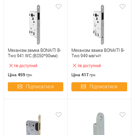
Механізм замка BONAITI B-
Механізм замка BONAITI B-
Two 941 WC (BS50*90мм)
Two 949 магніт
магніт матовий хром
(BS50*90мм) матовий хром
Не доступний
Не доступний
459
417
Ціна
Ціна
грн.
грн.
Підписатися
Підписатися