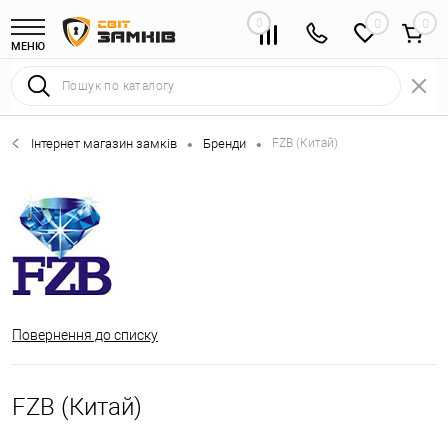
0
0
МЕНЮ
Інтернет магазин замків
Бренди
FZB (Китай)
•
•
Повернення до списку
FZB (Китай)