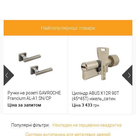
Найпопулярніші товари
Ручки на розеті GAVROCHE
Циліндр ABUS X12R 90T
Francium AL-A1 SN/CP
(45*45T) нікель_сатин
нікель/хром
Ціна за запитом
3 433
Ціна
грн.
Популярні фільтри:
Накладки на серцевини квадратна
Системи антипаніка для металевих дверей