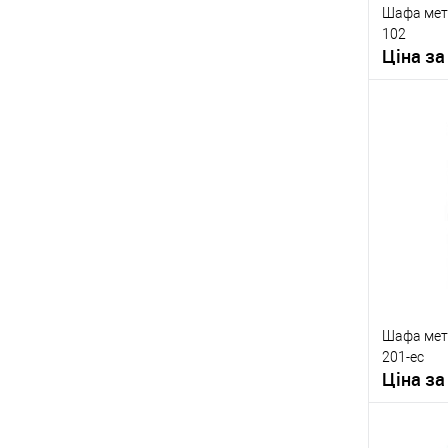
Шафа мет
Особливост
102
сейфа:
Ціна за
Тип замка 
У о
Виробник
Тип захисту
сейфа
Тип встано
сейфа:
Шафа мет
Особливост
201-ес
сейфа:
Ціна за
Тип замка 