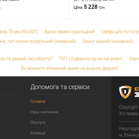
5 228
Ціна
.
грн.
ків 70 мм (40x30T)
Врізні замки сувальдний
Сейфи для пістоле
ків, тип ключа профільний (лазерний)
Замки нижній (основний)
он та дверей: яку обрати?
ТОП-10 дверних ручок на розеті
Серт
Як замінити зламаний замок на вхідних дверях?
Допомога та сервіси
Головна
Copyright
Наші магазини
Усі права
Послуги
Наші адре
Колекції
м. Вінниц