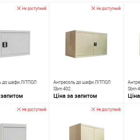
Не доступний
Не доступний
ь до шафи ЛІТПОЛ
Антресоль до шафи ЛІТПОЛ
Антре
Sbm 402
Sbm 
 запитом
Ціна за запитом
Ціна
Не доступний
Не доступний
Запитати ціну
Запитати ціну
бране
У обране