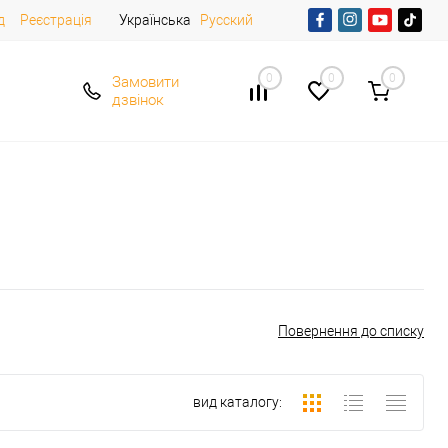
д
Реєстрація
Українська
Русский
0
0
0
Замовити
дзвінок
Повернення до списку
вид каталогу: