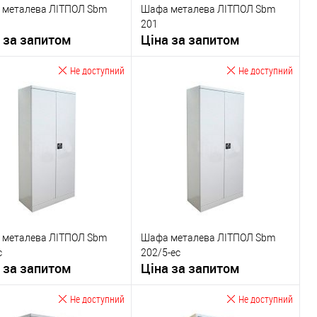
 металева ЛІТПОЛ Sbm
Шафа металева ЛІТПОЛ Sbm
вості
Особливості
201
Бухгалтерський
сейфа:
Бухгалтерський
 за запитом
Ціна за запитом
мка сейфа
ключ
Тип замка сейфа
ключ
Не доступний
Не доступний
Запитати ціну
Запитати ціну
У обране
У обране
ник
ЛІТПОЛ
Виробник
ЛІТПОЛ
хисту
Тип захисту
одностінний
сейфа
одностінний
тановлення
Тип встановлення
Напольний
сейфа:
Напольний
 металева ЛІТПОЛ Sbm
Шафа металева ЛІТПОЛ Sbm
вості
Особливості
с
202/5-ес
Бухгалтерський
сейфа:
Бухгалтерський
 за запитом
Ціна за запитом
мка сейфа
ключ
Тип замка сейфа
ключ
Не доступний
Не доступний