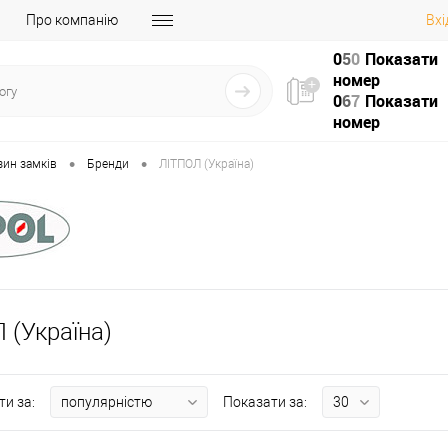
Про компанію
Вхі
0
5
0
Показати
номер
0
6
7
Показати
номер
•
•
зин замків
Бренди
ЛІТПОЛ (Україна)
 (Україна)
ти за:
Показати за: