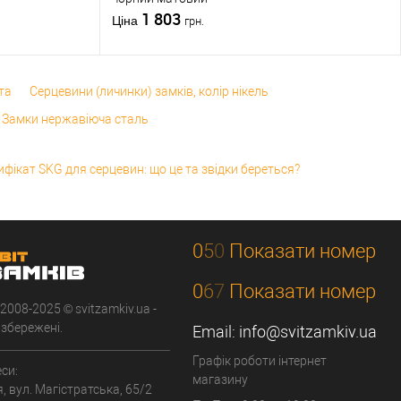
1 803
Ціна
грн.
та
Серцевини (личинки) замків, колір нікель
Замки нержавіюча сталь
ифікат SKG для серцевин: що це та звідки береться?
0
5
0
Показати номер
0
6
7
Показати номер
 2008-2025 © svitzamkiv.ua -
 збережені.
Email:
info@svitzamkiv.ua
Графік роботи інтернет
си:
магазину
я, вул. Магістратська, 65/2