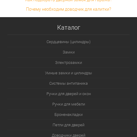
Почему необходим доводчик для калитки?
Каталог
Сердцевины (цилиндры)
Замки
Электрозамки
Умные замки и цилиндры
Системы антипаника
Ручки для дверей и окон
Ручки для мебели
Броненакладки
Петли для дверей
Доводчики дверей