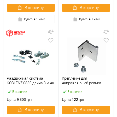
В корзину
В корзину
Купить в 1 клик
Купить в 1 клик
Раздвижная система
Крепление для
KOBLENZ 0830 длина 3 м на
направляющей рельки
1 полотно до 175 кг
KOBLENZ 0400/5 40-80 кг
В наличии
В наличии
9 803
122
Цена
Цена
грн.
грн.
В корзину
В корзину