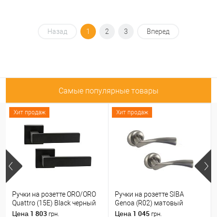
Назад
1
2
3
Вперед
Самые популярные товары
Хит продаж
Хит продаж
Ручки на розетте ORO/ORO
Ручки на розетте SIBA
Quattro (15E) Black черный
Genoa (R02) матовый
матовый
никель
1 803
1 045
Цена
Цена
грн.
грн.