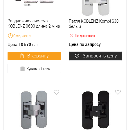
Раздвижная система
Петля KOBLENZ Kombi S30
KOBLENZ 0600 длина 2 м на
белый
1 полотно до 80 кг с
Ожидается
Не доступен
двусторонним доводчиком
10 570
Цена по запросу
Цена
грн.
В корзину
Запросить цену
Купить в 1 клик