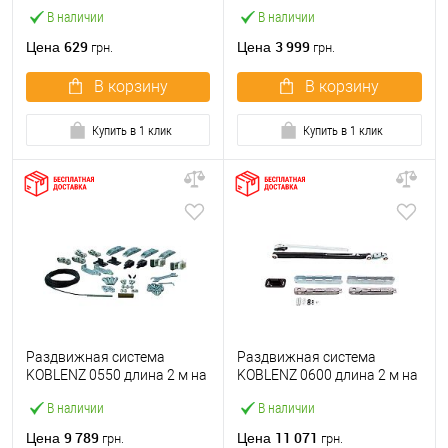
1 полотно до 80 кг
В наличии
В наличии
629
3 999
Цена
Цена
грн.
грн.
В корзину
В корзину
Купить в 1 клик
Купить в 1 клик
Раздвижная система
Раздвижная система
KOBLENZ 0550 длина 2 м на
KOBLENZ 0600 длина 2 м на
2 полотна до 80 кг с
1 полотно до 80 кг с
В наличии
В наличии
синхронным открыванием
односторонним
доводчиком
9 789
11 071
Цена
Цена
грн.
грн.