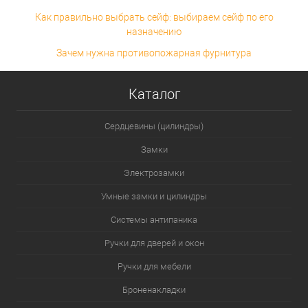
Как правильно выбрать сейф: выбираем сейф по его
назначению
Зачем нужна противопожарная фурнитура
Каталог
Сердцевины (цилиндры)
Замки
Электрозамки
Умные замки и цилиндры
Системы антипаника
Ручки для дверей и окон
Ручки для мебели
Броненакладки