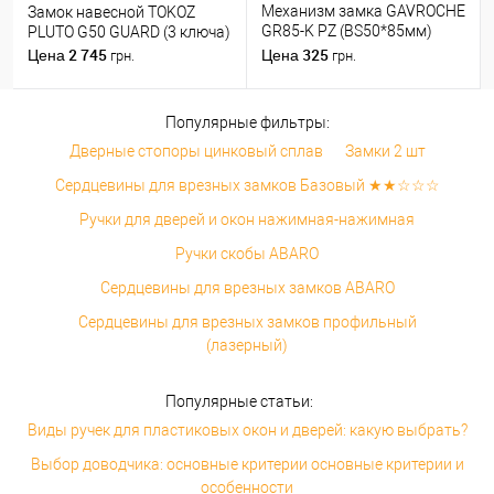
Механизм замка GAVROCHE
Замок навесной TOKOZ
GR85-K PZ (BS50*85мм)
PLUTO G50 GUARD (3 ключа)
пласт.язичок AB бронза
2 745
325
Цена
Цена
грн.
грн.
Популярные фильтры:
Дверные стопоры цинковый сплав
Замки 2 шт
Сердцевины для врезных замков Базовый ★★☆☆☆
Ручки для дверей и окон нажимная-нажимная
Ручки скобы ABARO
Сердцевины для врезных замков ABARO
Сердцевины для врезных замков профильный
(лазерный)
Популярные статьи:
Виды ручек для пластиковых окон и дверей: какую выбрать?
Выбор доводчика: основные критерии основные критерии и
особенности