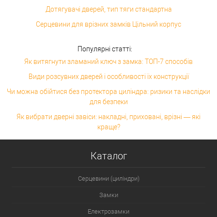
Дотягувачі дверей, тип тяги стандартна
Серцевини для врізних замків Цільний корпус
Популярні статті:
Як витягнути зламаний ключ з замка: ТОП-7 способів
Види розсувних дверей і особливості їх конструкції
Чи можна обійтися без протектора циліндра: ризики та наслідки
для безпеки
Як вибрати дверні завіси: накладні, приховані, врізні — які
краще?
Каталог
Серцевини (циліндри)
Замки
Електрозамки