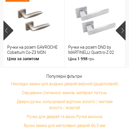
Ручки на розеті GAVROCHE
Ручки на розеті DND by
Cobaltum Co-Z3 MSN
MARTINELLI Quattro-Z 02
матовий нікель
ZCS матовий хром
Ціна за запитом
1 998
Ціна
грн.
Популярні фільтри:
Накладні замки для вхідних дверей верхній (додатковий)
Серцевини (личинки) замків, матеріал латунь
Дверні ручки, кольоровий відтінок золото / матове
золото / жовтий
Ручки для дверей та вікон Ручка віконна
Врізні замки для металевих дверей 66,5 мм