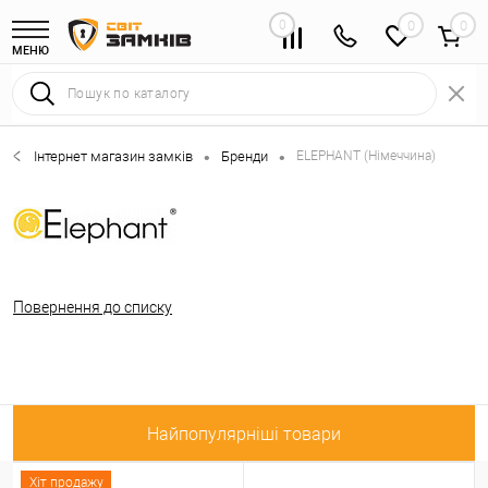
0
0
МЕНЮ
Інтернет магазин замків
Бренди
ELEPHANT (Німеччина)
•
•
Повернення до списку
Найпопулярніші товари
Хіт продажу