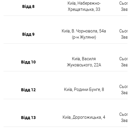
Київ, Набережно-
Сьогод
Відд 8
Хрещатицька, 33
Завтр
Київ, В. Чорновола, 54а
Сьогод
Відд 9
(р-н Жуляни)
Завтр
Київ, Василя
Сьогод
Відд 10
Жуковського, 22А
Завтр
Сьогод
Відд 12
Київ, Родини Бунге, 8
Завтр
Сьогод
Відд 13
Київ, Дорогожицька, 4
Завтр