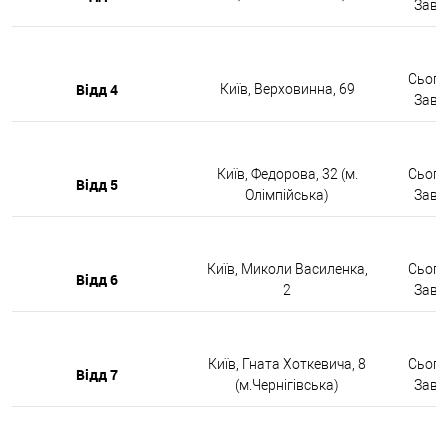
Завтр
Сьогод
Відд 4
Київ, Верховинна, 69
Завтр
Київ, Федорова, 32 (м.
Сьогод
Відд 5
Олімпійська)
Завтр
Київ, Миколи Василенка,
Сьогод
Відд 6
2
Завтр
Київ, Гната Хоткевича, 8
Сьогод
Відд 7
(м.Чернігівська)
Завтр