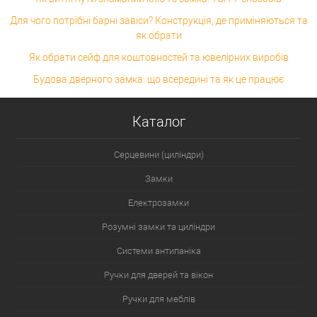
Для чого потрібні барні завіси? Конструкція, де приміняються та
як обрати
Як обрати сейф для коштовностей та ювелірних виробів
Будова дверного замка: що всередині та як це працює
Каталог
Серцевини (циліндри)
Замки
Електрозамки
Розумні замки та циліндри
Системи антипаніка
Ручки для дверей та вікон
Ручки для меблів