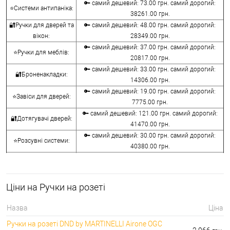
🔑 самий дешевий: 73.00 грн. самий дорогий:
⭐Системи антипаніка:
38261.00 грн.
🔐Ручки для дверей та
🔑 самий дешевий: 48.00 грн. самий дорогий:
вікон:
28349.00 грн.
🔑 самий дешевий: 37.00 грн. самий дорогий:
⭐Ручки для меблів:
20817.00 грн.
🔑 самий дешевий: 33.00 грн. самий дорогий:
🔐Броненакладки:
14306.00 грн.
🔑 самий дешевий: 19.00 грн. самий дорогий:
⭐Завіси для дверей:
7775.00 грн.
🔑 самий дешевий: 121.00 грн. самий дорогий:
🔐Дотягувачі дверей:
41470.00 грн.
🔑 самий дешевий: 30.00 грн. самий дорогий:
⭐Розсувні системи:
40380.00 грн.
🔑 самий дешевий: 15.00 грн. самий дорогий:
🔐Аксесуари:
8645.00 грн.
🔑 самий дешевий: 780.00 грн. самий дорогий:
⭐Сейфи:
Ціни на Ручки на розеті
396000.00 грн.
🔑 самий дешевий: 1050.00 грн. самий дорогий:
🔐Домофони:
Назва
Ціна
11100.00 грн.
Ручки на розеті DND by MARTINELLI Aironе OGC
⭐Сигналізація AJAX:
🔑 самий дешевий: грн. самий дорогий: грн.