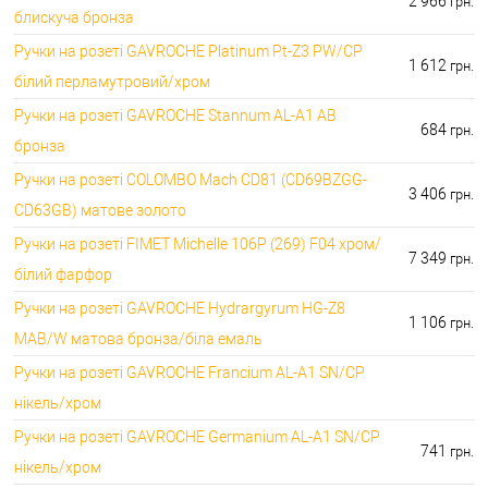
2 966
грн.
блискуча бронза
Ручки на розеті GAVROCHE Platinum Pt-Z3 PW/CP
1 612
грн.
білий перламутровий/хром
Ручки на розеті GAVROCHE Stannum AL-A1 AB
684
грн.
бронза
Ручки на розеті COLOMBO Mach CD81 (CD69BZGG-
3 406
грн.
CD63GB) матове золото
Ручки на розеті FIMET Michelle 106P (269) F04 хром/
7 349
грн.
білий фарфор
Ручки на розеті GAVROCHE Hydrargyrum HG-Z8
1 106
грн.
MAB/W матова бронза/біла емаль
Ручки на розеті GAVROCHE Francium AL-A1 SN/CP
нікель/хром
Ручки на розеті GAVROCHE Germanium AL-A1 SN/CP
741
грн.
нікель/хром