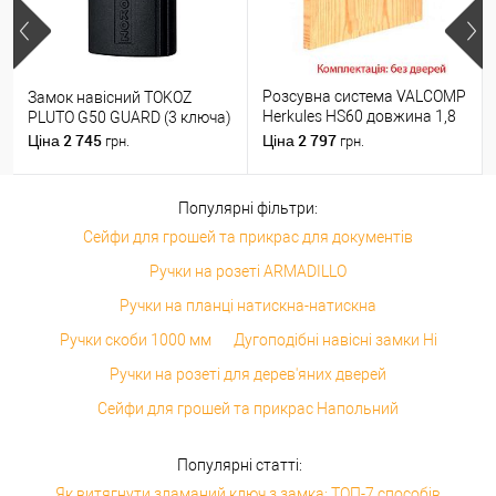
Розсувна система VALCOMP
Замок навісний TOKOZ
Herkules HS60 довжина 1,8
PLUTO G50 GUARD (3 ключа)
м на 1 полотно вагою до 60
2 745
2 797
Ціна
Ціна
грн.
грн.
кг
Популярні фільтри:
Сейфи для грошей та прикрас для документів
Ручки на розеті ARMADILLO
Ручки на планці натискна-натискна
Ручки скоби 1000 мм
Дугоподібні навісні замки Ні
Ручки на розеті для дерев'яних дверей
Сейфи для грошей та прикрас Напольний
Популярні статті:
Як витягнути зламаний ключ з замка: ТОП-7 способів