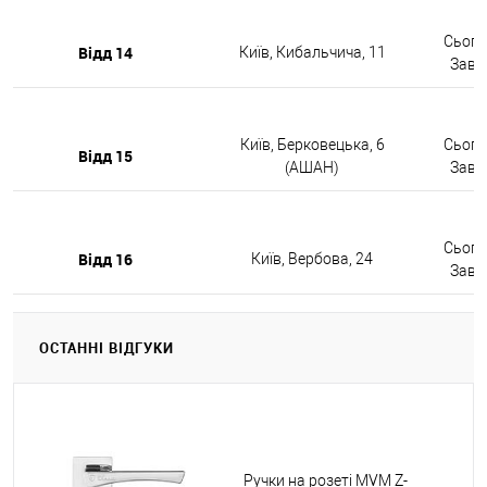
Сьогод
Відд 14
Київ, Кибальчича, 11
Завтр
Київ, Берковецька, 6
Сьогод
Відд 15
(АШАН)
Завтр
Сьогод
Відд 16
Київ, Вербова, 24
Завтр
ОСТАННІ ВІДГУКИ
Ручки на розеті MVM Z-