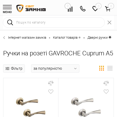
0
0
МЕНЮ
Інтернет магазин замків
Каталог товарів ⭐
Дверні ручки 🌟
•
•
•
Ручки на розеті GAVROCHE Cuprum A5
Фільтр