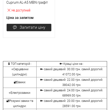
Cuprum AL-A5 MBN графіт
Не доступний
Ціна за запитом
Запитати ціну
🔒 ТОП категорій :
🔑 Кращі ціни на :
⭐Серцевини
🔑 самий дешевий: 30.00 грн. самий дорогий:
(циліндри):
41072.00 грн.
🔑 самий дешевий: 22.00 грн. самий дорогий:
🔐Замки:
38042.00 грн.
🔑 самий дешевий: 24.00 грн. самий дорогий:
⭐Електрозамки:
68969.00 грн.
🔐Розумні замки та
🔑 самий дешевий: 20.00 грн. самий дорогий:
циліндри:
28591.00 грн.