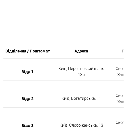
Відділення / Поштомат
Адреса
Гр
Київ, Пирогівський шлях,
Сьогод
Відд 1
135
Завтр
Сьогод
Відд 2
Київ, Богатирська, 11
Завтр
Сьогод
Відд 3
Київ, Слобожанська, 13