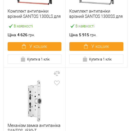
Комплект антипаніки
Комплект антипаніки
врізний SANTOS 1300LS для
врізний SANTOS 1300SS для
евакуаційного виходу
евакуаційного виходу
В наявності
В наявності
чорний/червоний
нікель сатин/нержавіюча
сталь
4 626
5 915
Ціна
Ціна
грн.
грн.
У кошик
У кошик
Купити в 1 клік
Купити в 1 клік
Механізм замка антипаніка
SANTOS J530-T