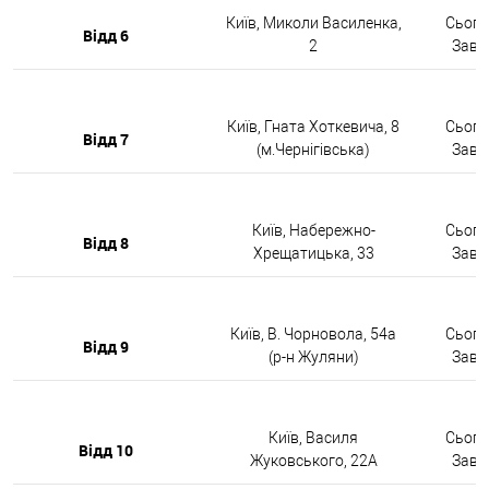
Київ, Миколи Василенка,
Сьогод
Відд 6
2
Завтр
Київ, Гната Хоткевича, 8
Сьогод
Відд 7
(м.Чернігівська)
Завтр
Київ, Набережно-
Сьогод
Відд 8
Хрещатицька, 33
Завтр
Київ, В. Чорновола, 54а
Сьогод
Відд 9
(р-н Жуляни)
Завтр
Київ, Василя
Сьогод
Відд 10
Жуковського, 22А
Завтр