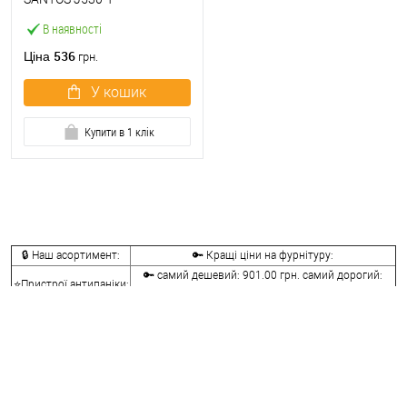
(BS65*72мм) для активної
В наявності
стулки
536
Ціна
грн.
У кошик
Купити в 1 клік
🔒 Наш асортимент:
🔑 Кращі ціни на фурнітуру:
🔑 самий дешевий: 901.00 грн. самий дорогий:
⭐Пристрої антипаніки:
38261.00 грн.
🔑 самий дешевий: 210.00 грн. самий дорогий:
🔐Ручки антипаніка:
5214.00 грн.
⭐Врізні замки
🔑 самий дешевий: 536.00 грн. самий дорогий:
антипаніка:
13027.00 грн.
🔐Додаткові
🔑 самий дешевий: 73.00 грн. самий дорогий: