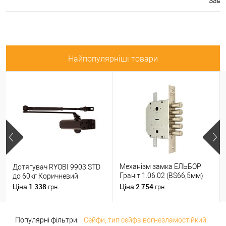
Завтр
Найпопулярніші товари
Механізм замка ЕЛЬБОР
Дотягувач RYOBI 9903 STD
Граніт 1.06.02 (BS66,5мм)
до 60кг Коричневий
(н)
1 338
2 754
Ціна
Ціна
грн.
грн.
Популярні фільтри:
Сейфи, тип сейфа вогнезламостійкий