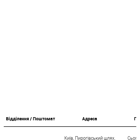
комплектуючі:
7357.00 грн.
Відділення / Поштомат
Адреса
Гр
Київ, Пирогівський шлях,
Сьогод