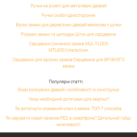
Ручки на розеті для металевих дверей
Ручки скоби одностороння
Врізні замки для дерев'яних дверей механізм + ручки
Розумні замки та циліндри Шток для серцевини
Серцевини (личинки) замка MUL-T-LOCK
MTL600/Interactive+
Серцевини для врізних замків Серцевина для ВРІЗНОГО
замка
Популярні статті:
Види розсувних дверей і особливості їх конструкції
Чому необхідний дотягувач для хвіртки?
Як витягнути зламаний ключ з замка: ТОП-7 способів
Як керувати смарт-замком PES зі смартфона? Детальний гайд і
можливості