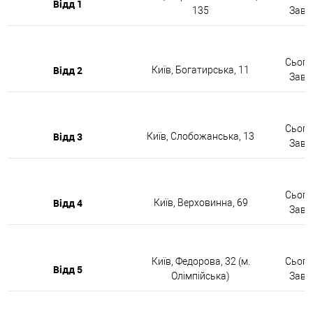
Відд 1
135
Завтр
Сьогод
Відд 2
Київ, Богатирська, 11
Завтр
Сьогод
Відд 3
Київ, Слобожанська, 13
Завтр
Сьогод
Відд 4
Київ, Верховинна, 69
Завтр
Київ, Федорова, 32 (м.
Сьогод
Відд 5
Олімпійська)
Завтр