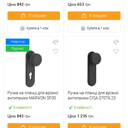
842
653
Ціна
Ціна
грн.
грн.
У кошик
У кошик
Купити в 1 клік
Купити в 1 клік
Новинка
Радимо
Ручка на планці для врізної
Ручка на планці для врізної
антипаніки MARVON SP30
антипаніки CISA 07076.23
фіксована 72 мм чорна
фіксована глуха чорна
В наявності
В наявності
матова
842
1 235
Ціна
Ціна
грн.
грн.
У кошик
У кошик