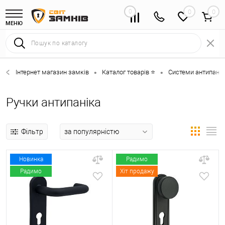
0
0
МЕНЮ
Інтернет магазин замків
Каталог товарів ⭐
Системи антипанік
•
•
Ручки антипаніка
Фільтр
Новинка
Радимо
Радимо
Хіт продажу