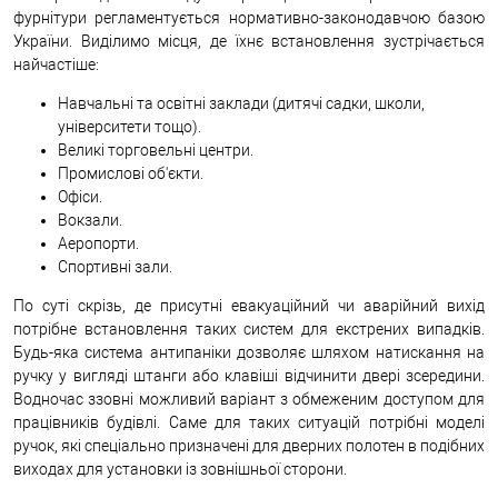
фурнітури регламентується нормативно-законодавчою базою
України. Виділимо місця, де їхнє встановлення зустрічається
найчастіше:
Навчальні та освітні заклади (дитячі садки, школи,
університети тощо).
Великі торговельні центри.
Промислові об'єкти.
Офіси.
Вокзали.
Аеропорти.
Спортивні зали.
По суті скрізь, де присутні евакуаційний чи аварійний вихід
потрібне встановлення таких систем для екстрених випадків.
Будь-яка система антипаніки дозволяє шляхом натискання на
ручку у вигляді штанги або клавіші відчинити двері зсередини.
Водночас ззовні можливий варіант з обмеженим доступом для
працівників будівлі. Саме для таких ситуацій потрібні моделі
ручок, які спеціально призначені для дверних полотен в подібних
виходах для установки із зовнішньої сторони.