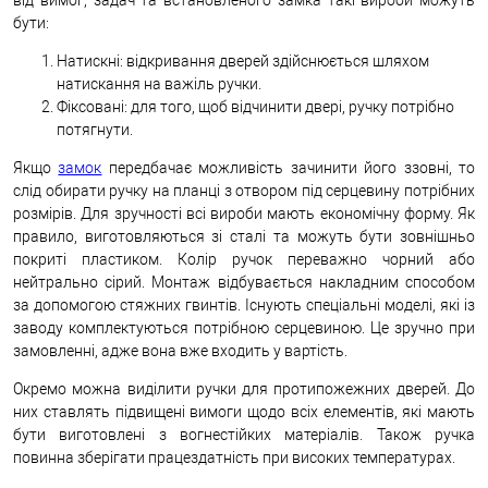
бути:
Натискні: відкривання дверей здійснюється шляхом
натискання на важіль ручки.
Фіксовані: для того, щоб відчинити двері, ручку потрібно
потягнути.
Якщо
замок
передбачає можливість зачинити його ззовні, то
слід обирати ручку на планці з отвором під серцевину потрібних
розмірів. Для зручності всі вироби мають економічну форму. Як
правило, виготовляються зі сталі та можуть бути зовнішньо
покриті пластиком. Колір ручок переважно чорний або
нейтрально сірий. Монтаж відбувається накладним способом
за допомогою стяжних гвинтів. Існують спеціальні моделі, які із
заводу комплектуються потрібною серцевиною. Це зручно при
замовленні, адже вона вже входить у вартість.
Окремо можна виділити ручки для протипожежних дверей. До
них ставлять підвищені вимоги щодо всіх елементів, які мають
бути виготовлені з вогнестійких матеріалів. Також ручка
повинна зберігати працездатність при високих температурах.