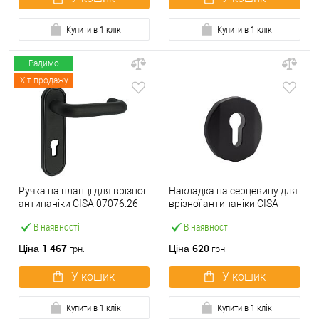
Купити в 1 клік
Купити в 1 клік
Радимо
Хіт продажу
Ручка на планці для врізної
Накладка на серцевину для
антипаніки CISA 07076.26
врізної антипаніки CISA
натискна 72 мм чорна
07076.70 кругла чорна
В наявності
В наявності
1 467
620
Ціна
Ціна
грн.
грн.
У кошик
У кошик
Купити в 1 клік
Купити в 1 клік