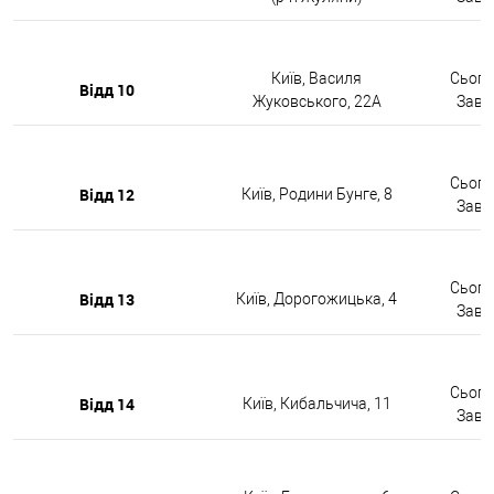
Київ, Василя
Сьогод
Відд 10
Жуковського, 22А
Завтр
Сьогод
Відд 12
Київ, Родини Бунге, 8
Завтр
Сьогод
Відд 13
Київ, Дорогожицька, 4
Завтр
Сьогод
Відд 14
Київ, Кибальчича, 11
Завтр