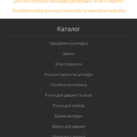
Для чого потрібні приховані дотягувачі та як їх обрати?
Як обрати сейф для коштовностей та ювелірних виробів
Каталог
Серцевини (циліндри)
Замки
Електрозамки
Розумні замки та циліндри
Системи антипаніка
Ручки для дверей та вікон
Ручки для меблів
Броненакладки
Завіси для дверей
Дотягувачі дверей