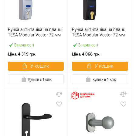
Ручка антипаніка на планці
Ручка антипаніка на планці
TESA Modular Vector 72 мм
TESA Modular Vector 72 мм
сірий з серцевиною
чорний з серцевиною
В наявності
В наявності
4 319
4 068
Ціна
Ціна
грн.
грн.
У кошик
У кошик
Купити в 1 клік
Купити в 1 клік