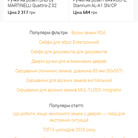
MARTINELLI Quattro-Z 02
Stannum AL-A1 SN/CP
ZNE чорний
нікель/хром
2 317
684
Ціна
Ціна
грн.
грн.
Популярні фільтри:
Врізні замки RDA
Сейфи для зброї Електронний
Сейфи для документів для документів
Дверні ручки для алюмінієвих дверей
Серцевини (личинки) замків, довжина 85 мм (30x55T)
Серцевини для врізних замків англійський
Серцевини для врізних замків MUL-T-LOCK Integrator
Популярні статті:
Що робити, якщо заклинило замок у дверях — гайд для
екстрених ситуацій
ТОП-5 циліндрів 2026 року