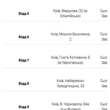
Київ, Федорова, 32 (м.
Сьогод
Відд 5
Олімпійська)
Завтр
Київ, Миколи Василенка,
Сьогод
Відд 6
2
Завтр
Київ, Гната Хоткевича, 8
Сьогод
Відд 7
(м.Чернігівська)
Завтр
Київ, Набережно-
Сьогод
Відд 8
Хрещатицька, 33
Завтр
Київ, В. Чорновола, 54а
Сьогод
Відд 9
(р-н Жуляни)
Завтр