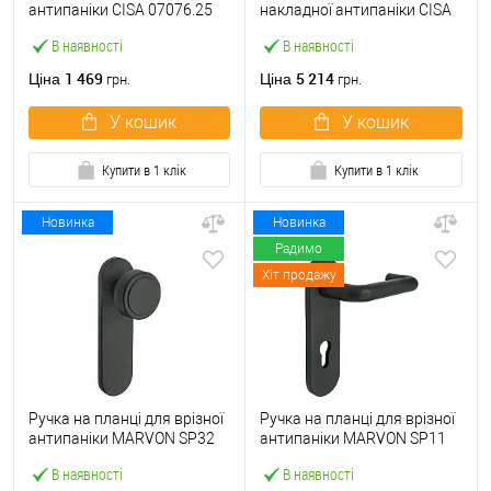
антипаніки CISA 07076.25
накладної антипаніки CISA
натискна глуха чорна
07078.68 з циліндром C2000
В наявності
В наявності
чорна
1 469
5 214
Ціна
Ціна
грн.
грн.
У кошик
У кошик
Купити в 1 клік
Купити в 1 клік
Новинка
Новинка
Радимо
Хіт продажу
Ручка на планці для врізної
Ручка на планці для врізної
антипаніки MARVON SP32
антипаніки MARVON SP11
фіксована глуха чорна
натискна 72 мм чорна
В наявності
В наявності
матова
матова