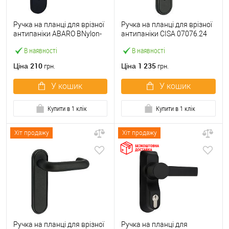
Ручка на планці для врізної
Ручка на планці для врізної
антипаніки ABARO BNylon-
антипаніки CISA 07076.24
Panic Black натискна 72 мм
фіксована 72 мм чорна
В наявності
В наявності
чорна
210
1 235
Ціна
Ціна
грн.
грн.
У кошик
У кошик
Купити в 1 клік
Купити в 1 клік
Хіт продажу
Хіт продажу
Ручка на планці для врізної
Ручка на планці для