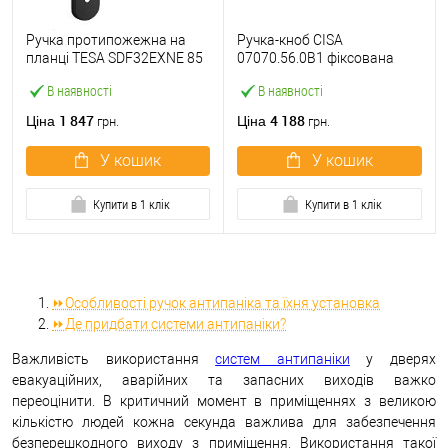
Ручка протипожежна на
Ручка-кноб CISA
планці TESA SDF32EXNE 85
07070.56.0B1 фіксована
мм чорна
анодований сірий
В наявності
В наявності
1 847
4 188
Ціна
Ціна
грн.
грн.
У кошик
У кошик
Купити в 1 клік
Купити в 1 клік
⏩Особливості ручок антипаніка та їхня установка
⏩Де придбати системи антипаніки?
Важливість використання
систем антипаніки
у дверях
евакуаційних, аварійних та запасних виходів важко
переоцінити. В критичний момент в приміщеннях з великою
кількістю людей кожна секунда важлива для забезпечення
безперешкодного виходу з приміщення. Використання такої