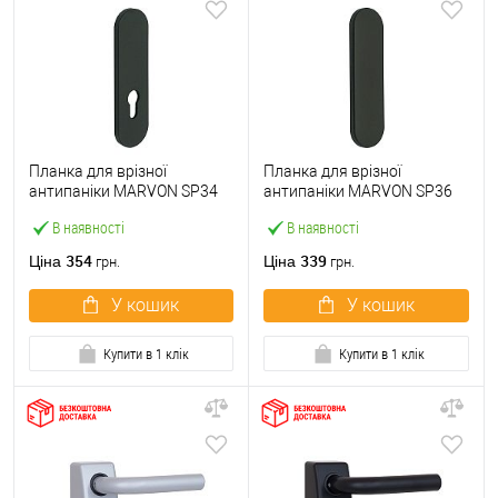
Планка для врізної
Планка для врізної
антипаніки MARVON SP34
антипаніки MARVON SP36
під циліндр чорна матова
глуха чорна матова
В наявності
В наявності
354
339
Ціна
Ціна
грн.
грн.
У кошик
У кошик
Купити в 1 клік
Купити в 1 клік