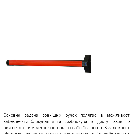
Основна задача зовнішніх ручок полягає в можливості
забезпечити блокування та розблокування доступ ззовні з
використанням механічного ключа або без нього. В залежності
від вимог, задач та встановленого замка такі вироби можуть