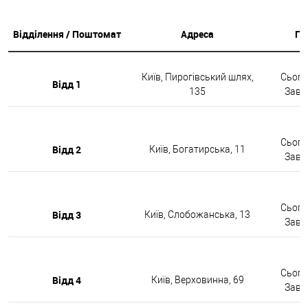
Відділення / Поштомат
Адреса
Гр
Київ, Пирогівський шлях,
Сьогод
Відд 1
135
Завтр
Сьогод
Відд 2
Київ, Богатирська, 11
Завтр
Сьогод
Відд 3
Київ, Слобожанська, 13
Завтр
Сьогод
Відд 4
Київ, Верховинна, 69
Завтр