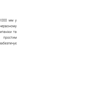
1000 мм у
червоному
ипаніки та
я простим
абезпечує