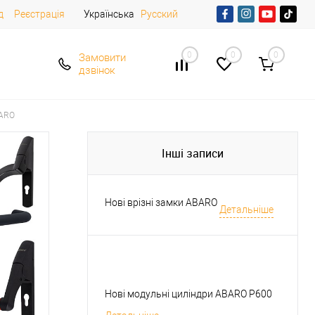
д
Реєстрація
Українська
Русский
0
0
0
Замовити
дзвінок
BARO
Інші записи
Нові врізні замки ABARO
Детальніше
Нові модульні циліндри ABARO P600