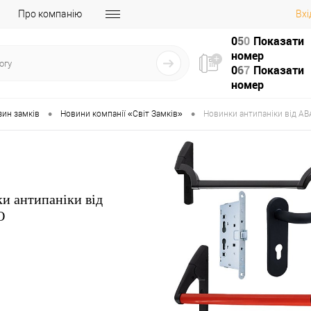
Про компанію
Вхі
0
5
0
Показати
номер
0
6
7
Показати
номер
•
•
зин замків
Новини компанії «Світ Замків»
Новинки антипаніки від A
и антипаніки від
O