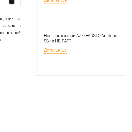
Детальніше
аційних та
, замок із
овноцінний
Нові протектори AZZI FAUSTO Antitubo
.
SB та HB-PATT
Детальніше