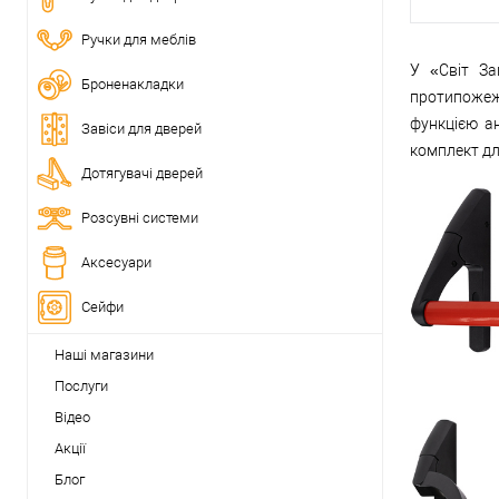
Ручки для меблів
У «Світ За
Броненакладки
протипожеж
функцією а
Завіси для дверей
комплект дл
Дотягувачі дверей
Розсувні системи
Аксесуари
Сейфи
Наші магазини
Послуги
Відео
Акції
Блог