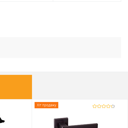
У кошик
У кошик
упити в 1 клік
До
Купити в 1 клік
До
порівняння
порівняння
У обране
У обране
ник
ABARO
Виробник
ABARO
Врізний замок
Ручка для врізної
вару
антипаніка
Тип товару
антипаніки
для металевих
для металевих
дверей
/
для
Матеріал дверей
дверей
дерев'яних дверей
Країна виробник
Китай
/
для алюмінієвих
Міжосьова
ал дверей
дверей
відстань
72 мм
 виробник
Китай
Хіт продажу
ьова
нь
72 мм