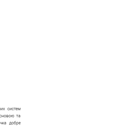
их систем
основою та
чка добре