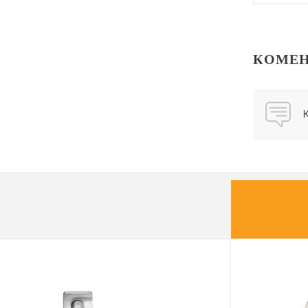
КОМЕН
Купити
У о
К
Виробник
Тип товару
Матеріал д
Країна вир
Міжосьова
відстань