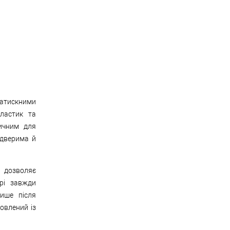
натискними
ластик та
тичним для
 дверима й
я дозволяє
рі завжди
ише після
овлений із