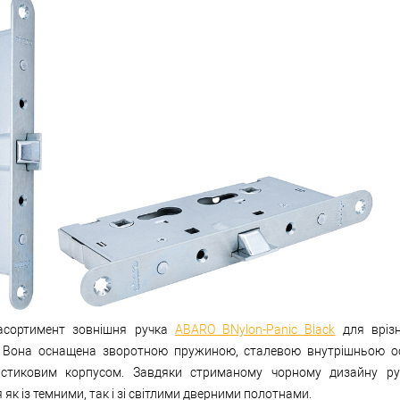
асортимент зовнішня ручка
ABARO BNylon-Panic Black
для врізн
. Вона оснащена зворотною пружиною, сталевою внутрішньою 
стиковим корпусом. Завдяки стриманому чорному дизайну ру
 як із темними, так і зі світлими дверними полотнами.