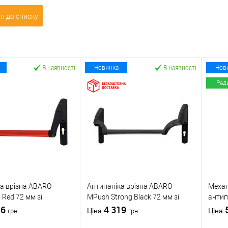
я до списку
В наявності
В наявності
Новинка
Нов
Рад
а врізна ABARO
Антипаніка врізна ABARO
Механ
 Red 72 мм зі
МPush Strong Black 72 мм зі
антип
1000 мм червона
96
штангою 1000 мм чорна
4 319
(BS65
Ціна
Ціна
грн.
грн.