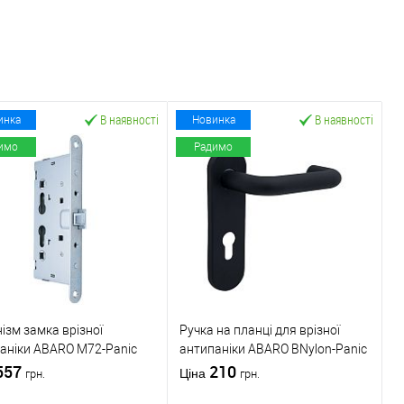
В наявності
В наявності
инка
Новинка
имо
Радимо
ізм замка врізної
Ручка на планці для врізної
аніки ABARO M72-Panic
антипаніки ABARO BNylon-Panic
*72мм)
557
Black натискна 72 мм чорна
210
Ціна
грн.
грн.