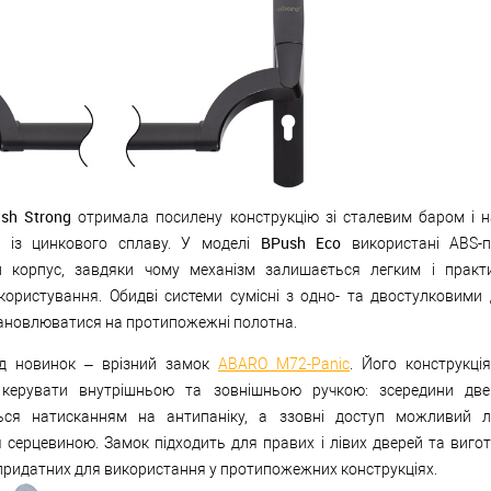
sh Strong
отримала посилену конструкцію зі сталевим баром і 
BPush Eco
 із цинкового сплаву. У моделі
використані ABS-п
й корпус, завдяки чому механізм залишається легким і прак
користування. Обидві системи сумісні з одно- та двостулковими
ановлюватися на протипожежні полотна.
д новинок – врізний замок
ABARO M72-Panic
. Його конструкці
керувати внутрішньою та зовнішньою ручкою: зсередини две
ься натисканням на антипаніку, а ззовні доступ можливий л
 серцевиною. Замок підходить для правих і лівих дверей та вигот
 придатних для використання у протипожежних конструкціях.