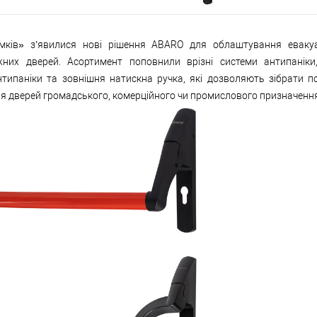
мків» з’явилися нові рішення ABARO для облаштування еваку
них дверей. Асортимент поповнили врізні системи антипаніки
нтипаніки та зовнішня натискна ручка, які дозволяють зібрати п
я дверей громадського, комерційного чи промислового призначення