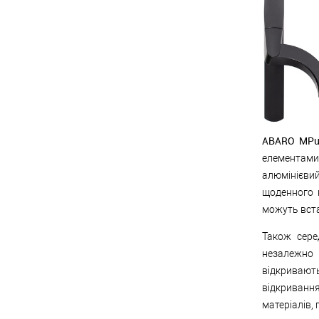
ABARO MPu
елементами
алюмінієви
щоденного 
можуть вст
Також сере
незалежно 
відкривают
відкривання
матеріалів,