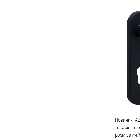
Новинки AB
товарів, щ
розмірами й