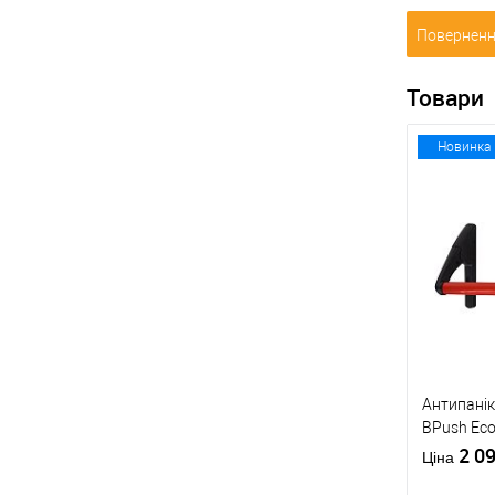
Поверненн
Товари
Новинка
Антипанік
BPush Eco
штангою 
2 0
Ціна