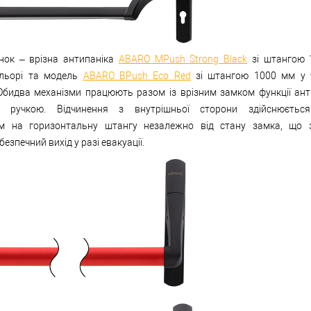
нок – врізна антипаніка
ABARO MPush Strong Black
зі штангою 
льорі та модель
ABARO BPush Eco Red
зі штангою 1000 мм у 
 Обидва механізми працюють разом із врізним замком функції ант
ю ручкою. Відчинення з внутрішньої сторони здійснюєтьс
м на горизонтальну штангу незалежно від стану замка, що з
езпечний вихід у разі евакуації.