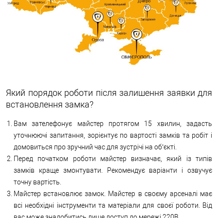
Який порядок роботи після залишення заявки для
встановлення замка?
Вам зателефонує майстер протягом 15 хвилин, задасть
уточнюючі запитання, зорієнтує по вартості замків та робіт і
домовиться про зручний час для зустрічі на об’єкті.
Перед початком роботи майстер визначає, який із типів
замків краще змонтувати. Рекомендує варіанти і озвучує
точну вартість.
Майстер встановлює замок. Майстер в своєму арсеналі має
всі необхідні інструменти та матеріали для своєї роботи. Від
вас може знадобитись лише доступ до мережі 220В.