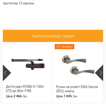
протягом 15 хвилин.
Найпопулярніші товари
Хіт продажу
Дотягувач RYOBI D-1504
Ручки на розеті SIBA Genoa
STD до 80кг FIRE
(R02) нікель
Коричневий
2 466
1 045
Ціна
Ціна
грн.
грн.