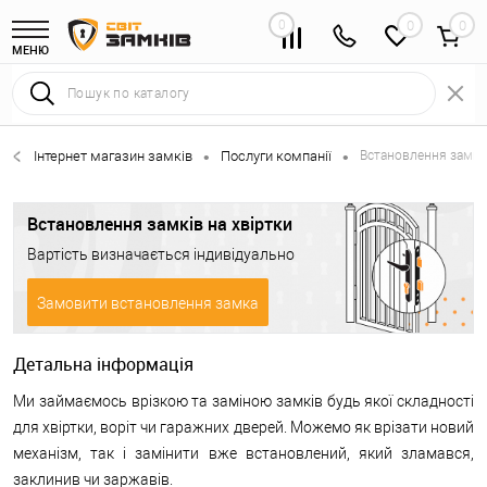
0
0
МЕНЮ
Інтернет магазин замків
Послуги компанії
Встановлення замків
•
•
Встановлення замків на хвіртки
Вартість визначається індивідуально
Замовити встановлення замка
Детальна інформація
Ми займаємось врізкою та заміною замків будь якої складності
для хвіртки, воріт чи гаражних дверей. Можемо як врізати новий
механізм, так і замінити вже встановлений, який зламався,
заклинив чи заржавів.