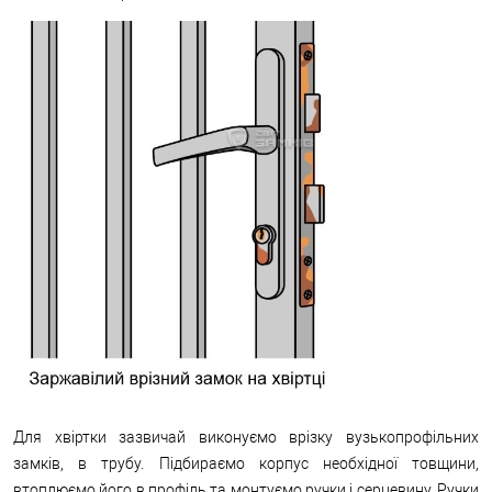
Для хвіртки зазвичай виконуємо врізку вузькопрофільних
замків, в трубу. Підбираємо корпус необхідної товщини,
втоплюємо його в профіль та монтуємо ручки і серцевину. Ручки