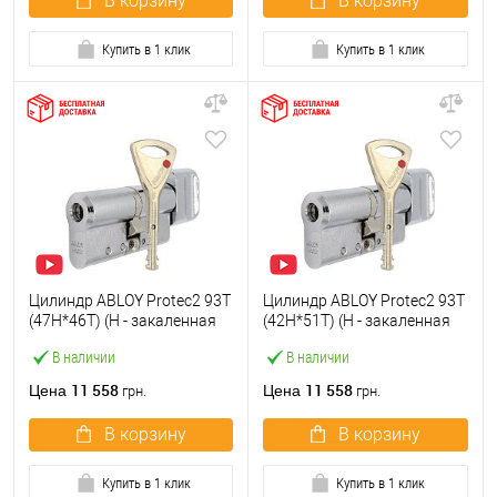
В корзину
В корзину
Купить в 1 клик
Купить в 1 клик
Цилиндр ABLOY Protec2 93T
Цилиндр ABLOY Protec2 93T
(47H*46T) (H - закаленная
(42H*51T) (H - закаленная
сторона) хром
сторона) хром
В наличии
В наличии
полированный
полированный
11 558
11 558
Цена
Цена
грн.
грн.
В корзину
В корзину
Купить в 1 клик
Купить в 1 клик