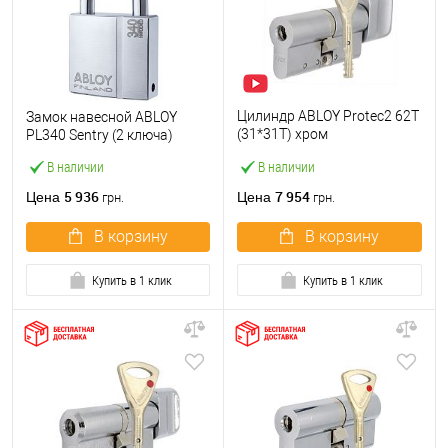
Цилиндр ABLOY Protec2 62T
Замок навесной ABLOY
(31*31T) хром
PL340 Sentry (2 ключа)
полированный
В наличии
В наличии
5 936
7 954
Цена
Цена
грн.
грн.
В корзину
В корзину
Купить в 1 клик
Купить в 1 клик