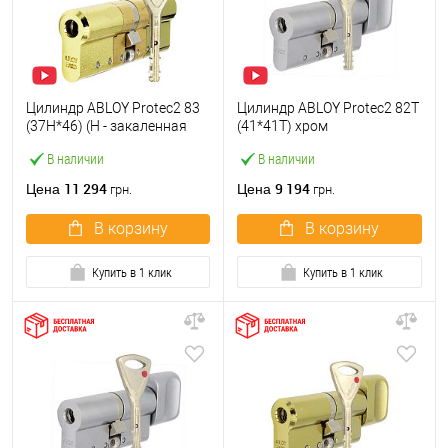
Цилиндр ABLOY Protec2 83
Цилиндр ABLOY Protec2 82T
(37H*46) (H - закаленная
(41*41T) хром
сторона) латунь
полированный
В наличии
В наличии
полированная
11 294
9 194
Цена
Цена
грн.
грн.
В корзину
В корзину
Купить в 1 клик
Купить в 1 клик