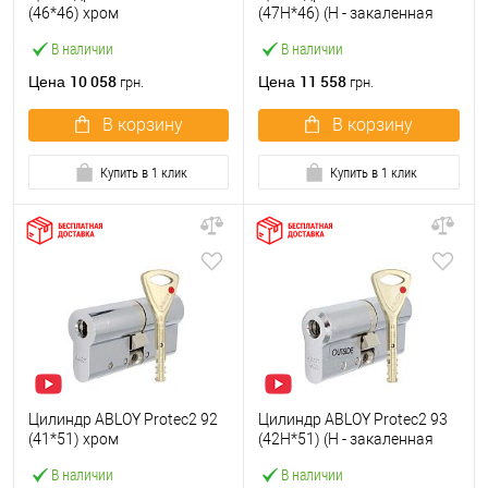
(46*46) хром
(47H*46) (H - закаленная
полированный
сторона) хром
В наличии
В наличии
полированный
10 058
11 558
Цена
Цена
грн.
грн.
В корзину
В корзину
Купить в 1 клик
Купить в 1 клик
Цилиндр ABLOY Protec2 92
Цилиндр ABLOY Protec2 93
(41*51) хром
(42H*51) (H - закаленная
полированный
сторона) хром
В наличии
В наличии
полированный