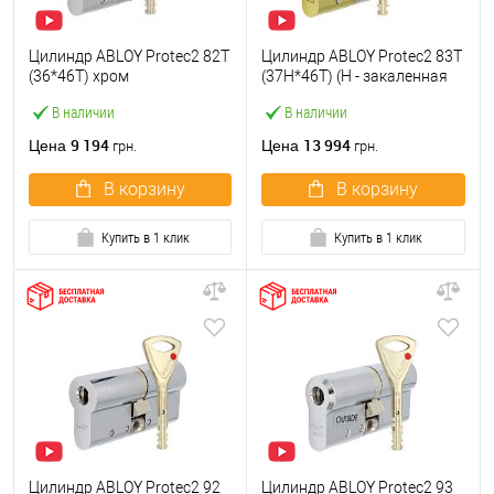
Цилиндр ABLOY Protec2 82T
Цилиндр ABLOY Protec2 83T
(36*46T) хром
(37H*46T) (H - закаленная
полированный
сторона) латунь
В наличии
В наличии
полированная
9 194
13 994
Цена
Цена
грн.
грн.
В корзину
В корзину
Купить в 1 клик
Купить в 1 клик
Цилиндр ABLOY Protec2 92
Цилиндр ABLOY Protec2 93