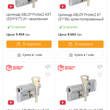
Цилиндр ABLOY Protec2 63T
Цилиндр ABLOY Protec2 67
(32H*31T) (H - закаленная
(31*36) хром полированный
сторона) хром
В наличии
В наличии
полированный
9 454
8 665
Цена
Цена
грн.
грн.
В корзину
В корзину
Купить в 1 клик
Купить в 1 клик