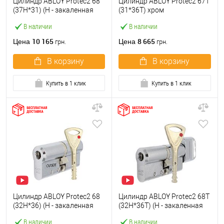
Цилиндр ABLOY Protec2 68
Цилиндр ABLOY Protec2 67T
(37H*31) (H - закаленная
(31*36T) хром
сторона) хром
полированный
В наличии
В наличии
полированный
10 165
8 665
Цена
Цена
грн.
грн.
В корзину
В корзину
Купить в 1 клик
Купить в 1 клик
Цилиндр ABLOY Protec2 68
Цилиндр ABLOY Protec2 68T
(32H*36) (H - закаленная
(32H*36T) (H - закаленная
сторона) хром
сторона) хром
В наличии
В наличии
полированный
полированный