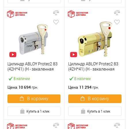
Цилиндр ABLOY Protec2 83
Цилиндр ABLOY Protec2 83
(42H*41) (H - закаленная
(42H*41) (H - закаленная
сторона) хром
сторона) латунь
В наличии
В наличии
полированный
полированная
10 694
11 294
Цена
Цена
грн.
грн.
В корзину
В корзину
Купить в 1 клик
Купить в 1 клик