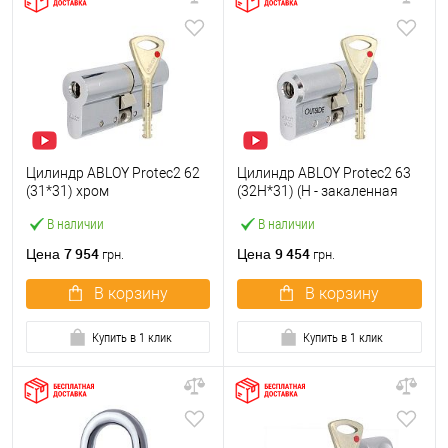
Цилиндр ABLOY Protec2 62
Цилиндр ABLOY Protec2 63
(31*31) хром
(32H*31) (H - закаленная
полированный
сторона) хром
В наличии
В наличии
полированный
7 954
9 454
Цена
Цена
грн.
грн.
В корзину
В корзину
Купить в 1 клик
Купить в 1 клик