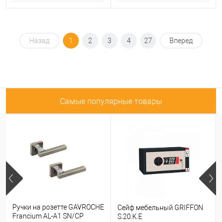
Назад
1
2
3
4
27
Вперед
Самые популярные товары
Ручки на розетте GAVROCHE
Сейф мебельный GRIFFON
Francium AL-A1 SN/CP
S.20.K.E