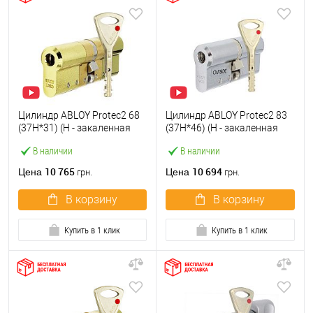
Цилиндр ABLOY Protec2 68
Цилиндр ABLOY Protec2 83
(37H*31) (H - закаленная
(37H*46) (H - закаленная
сторона) латунь
сторона) хром
В наличии
В наличии
полированная
полированный
10 765
10 694
Цена
Цена
грн.
грн.
В корзину
В корзину
Купить в 1 клик
Купить в 1 клик