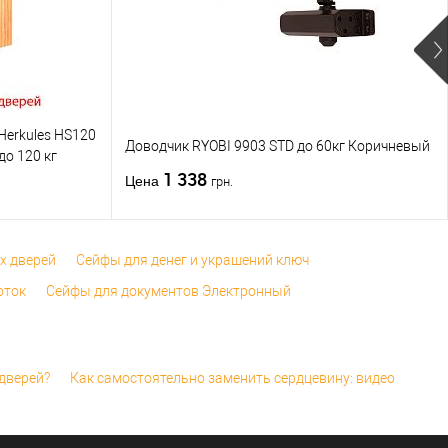
дверей
/
для
дверей
/
для
броньованих
алюминиевых
Материал дверей
дверей
дверей
/
для
Страна
броньованих
производитель
Италия
иал дверей
дверей
Статус (гурт)
6Не доступний
а
erkules HS120
водитель
Италия
Доводчик RYOBI 9903 STD до 60кг Коричневый
до 120 кг
 (гурт)
2Очікується
1 338
Цена
грн.
х дверей
Сейфы для денег и украшений ключ
оток
Сейфы для документов Электронный
дверей?
Как самостоятельно заменить сердцевину: видео