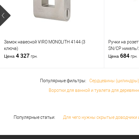
Материал д
Страна
производи
Статус (гур
Замок навесной VIRO MONOLITH 4144 (3
Ручки на розе
ключа)
SN/CP никель
4 327
684
Цена
Цена
грн.
грн.
Популярные фильтры:
Сердцевины (цилиндры)
Воротки для ванной и туалета для деревян
Популярные статьи:
Для чего нужны скрытые доводчики и