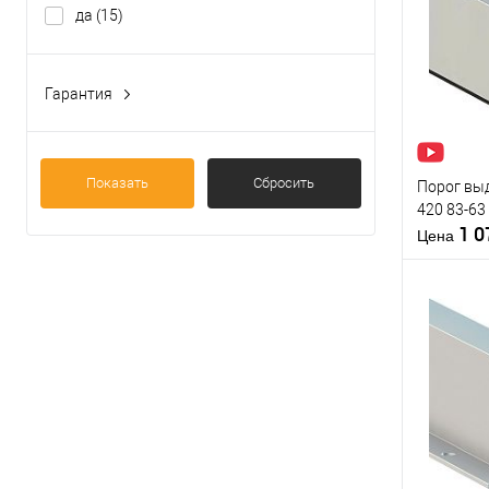
да
(15)
Купить
клик
В из
Гарантия
2 года
(24)
Производи
Тип товара
Показать
Сбросить
Порог вы
420 83-63
1 
Цена
Материал д
Страна
производи
Статус (гур
Купить
клик
В из