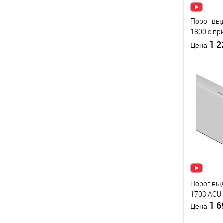
Производи
Тип товара
Порог вы
1800 с п
короба 73
1 
Цена
Материал д
Купить
Страна
клик
производи
В из
Статус (гур
Производи
Тип товара
Порог вы
1703 ACU 
1 
Цена