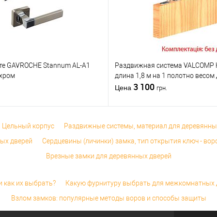
дверей
/
для
дверей
/
для
алюминиевых
алюминиевых
верей
дверей
Материал дверей
дверей
Страна
тель
Италия
производитель
Италия
Матер
т)
2Очікується
Статус (гурт)
2Очікується
Стран
тте GAVROCHE Stannum AL-A1
Раздвижная система VALCOMP H
произ
/хром
длина 1,8 м на 1 полотно весом 
Статус
3 100
Цена
грн.
 Цельный корпус
Раздвижные системы, материал для деревянны
ных дверей
Сердцевины (личинки) замка, тип открытия ключ - вор
Врезные замки для деревянных дверей
 как их выбрать?
Какую фурнитуру выбрать для межкомнатных 
Взлом замков: популярные методы воров и способы защиты