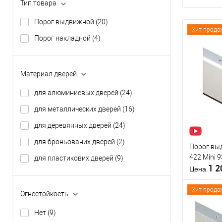
Тип товара
Порог выдвижной
(20)
Хит прода
Порог накладной
(4)
Материал дверей
для алюминиевых дверей
(24)
для металлических дверей
(16)
для деревянных дверей
(24)
для броньованих дверей
(2)
Порог вы
422 Mini 9
для пластикових дверей
(9)
1 
Цена
Хит прода
Огнестойкость
Нет
(9)