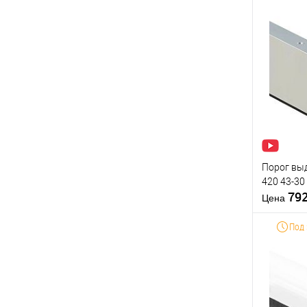
Материал д
Страна
производи
Купить
Статус (гур
клик
В из
Производи
Тип товара
Порог вы
420 43-30
79
Цена
Под 
Материал д
Страна
производи
Купить
Статус (гур
клик