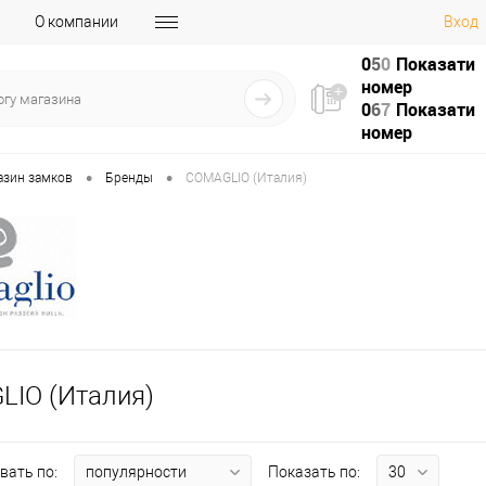
О компании
Вход
0
5
0
Показати
номер
0
6
7
Показати
номер
•
•
азин замков
Бренды
COMAGLIO (Италия)
IO (Италия)
вать по:
Показать по: