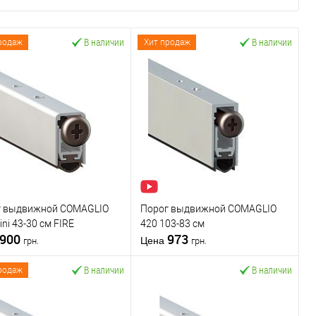
В наличии
В наличии
родаж
Хит продаж
г выдвижной COMAGLIO
Порог выдвижной COMAGLIO
ini 43-30 cм FIRE
420 103-83 см
900
973
Цена
грн.
грн.
В наличии
В наличии
родаж
В корзину
В корзину