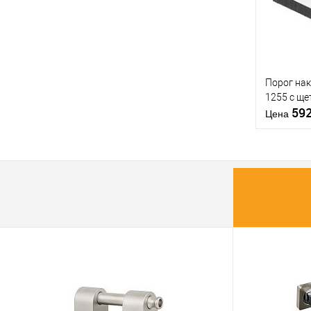
В из
Производи
Тип товара
Порог на
1255 с ще
59
Цена
Материал д
Купить
Страна
клик
производи
В из
Статус (гур
Производи
Тип товара