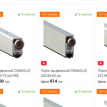
В наличии
В наличии
ж
Хит продаж
Хит п
движной COMAGLIO
Порог выдвижной COMAGLIO
Поро
3-73 cм FIRE
420 83-63 см
422 M
200
914
Цена
Цена
грн.
грн.
В наличии
В наличии
ж
Хит продаж
Хит п
В корзину
В корзину