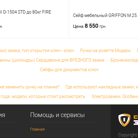
 D-1504 STD до 80кг FIRE
Сейф мебельный GRIFFON M.25
8 550
Цена
н.
грн.
ки) замка, тип открытия ключ - ключ
Ручки на розетте Модерн
вины (цилиндры) Сердцевина для ВРЕЗНОГО замка
Броненакладк
Сейфы для документов ключ
ке заменить ручку на планке?
Где используют накладные замки, и
года: модели, которые стоит рассмотреть
Электрозамки. Особен
ия
Помощь и сервисы
Главная
Copyright