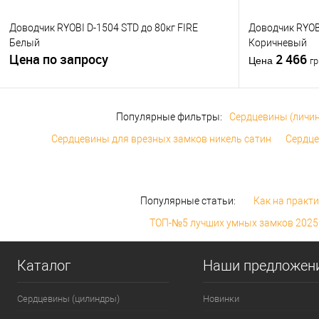
Доводчик RYOBI D-1504 STD до 80кг FIRE
Доводчик RYOBI
Белый
Коричневый
Цена по запросу
2 466
Цена
гр
Популярные фильтры:
Сердцевины (личин
Сердцевины для врезных замков никель сатин
Сердце
Популярные статьи:
Как на практи
ТОП-№5 лучших умных замков 2025 
Каталог
Наши предложен
Сердцевины (цилиндры)
Новинки