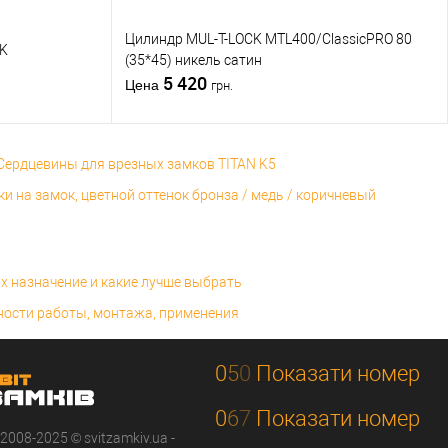
Цилиндр MUL-T-LOCK MTL400/ClassicPRO 80
.K
(35*45) никель сатин
5 420
Цена
грн.
Сердцевины для врезных замков TITAN K5
и на замок, цветной оттенок бронза / медь / коричневый
х назначение и какие лучше выбрать
ности работы, монтажа, применения
0
5
0
Показати номер
0
6
7
Показати номер
 2008-2025 © svitzamkiv.ua -