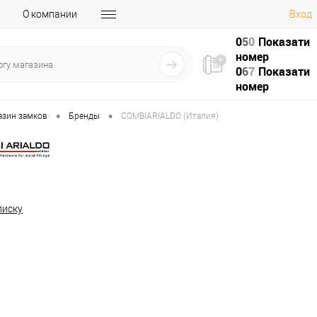
О компании
Вход
0
5
0
Показати
номер
0
6
7
Показати
номер
•
•
азин замков
Бренды
COMBIARIALDO (Италия)
писку