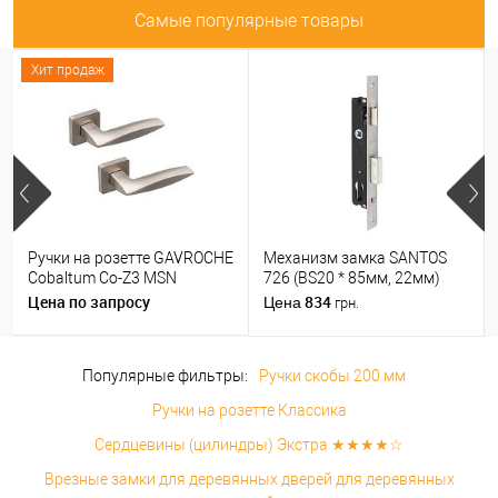
Самые популярные товары
Хит продаж
Ручки на розетте GAVROCHE
Механизм замка SANTOS
Cobaltum Co-Z3 MSN
726 (BS20 * 85мм, 22мм)
матовый никель
матовый хром
Цена по запросу
834
Цена
грн.
Популярные фильтры:
Ручки скобы 200 мм
Ручки на розетте Классика
Сердцевины (цилиндры) Экстра ★★★★☆
Врезные замки для деревянных дверей для деревянных