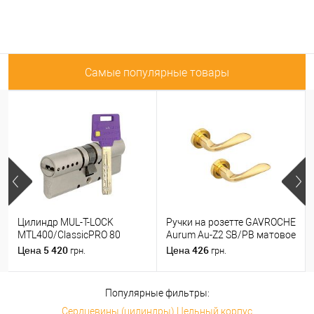
Самые популярные товары
Цилиндр MUL-T-LOCK
Ручки на розетте GAVROCHE
MTL400/ClassicPRO 80
Aurum Au-Z2 SB/PB матовое
(35*45) никель сатин
золото/золото
5 420
426
Цена
Цена
грн.
грн.
Популярные фильтры:
Сердцевины (цилиндры) Цельный корпус