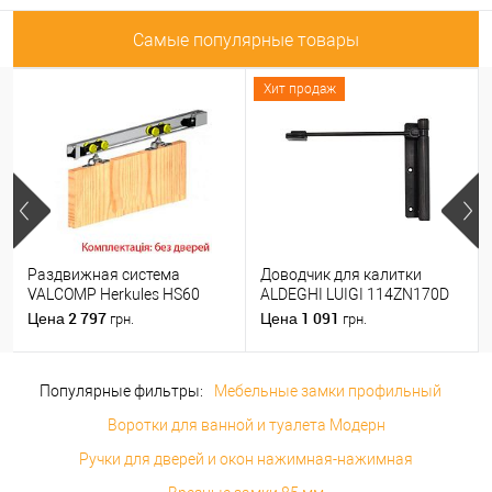
Самые популярные товары
Хит продаж
Раздвижная система
Доводчик для калитки
VALCOMP Herkules HS60
ALDEGHI LUIGI 114ZN170D
длина 1,8 м на 1 полотно
правый черный цинк
2 797
1 091
Цена
Цена
грн.
грн.
весом до 60 кг
Популярные фильтры:
Мебельные замки профильный
Воротки для ванной и туалета Модерн
Ручки для дверей и окон нажимная-нажимная