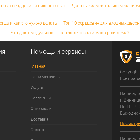
оротка сердцевины никель сатин
Дверные замки только механизм
огда и как это нужно делать
Топ-10 сердцевин для входных двер
Что дают модульность, перекодировка и мастер-система?
ия
Помощь и сервисы
Главная
Copyright
Наши магазины
Все прав
Услуги
Наши адр
Коллекции
г. Винниц
Пн-Пт - 9:
Оптовикам
Выходно
Доставка
Посмотре
Оплата
Наши адр