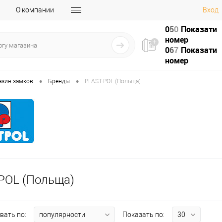
О компании
Вход
0
5
0
Показати
номер
0
6
7
Показати
номер
•
•
азин замков
Бренды
PLAST-POL (Польща)
POL (Польща)
вать по:
Показать по: