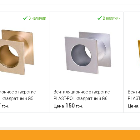
В наличии
В наличии
ионное отверстие
Вентиляционное отверстие
Венти
L квадратный G5
PLAST-POL квадратный G6
PLAST
7
150
Цена
Цена
грн.
грн.
В корзину
В корзину