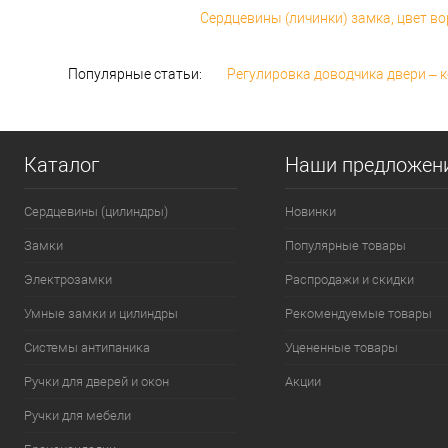
Сердцевины (личинки) замка, цвет в
Популярные статьи:
Регулировка доводчика двери – к
Каталог
Наши предложен
Сердцевины (цилиндры)
Новинки
Замки
Популярные товары
Электрозамки
Распродажи и скидки
Умные замки и цилиндры
Рекомендуемые товары
Системы антипаника
Уцененные товары
Ручки для дверей и окон
Акции
Ручки для мебели