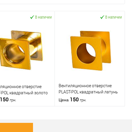
В наличии
В наличии
Вентиляционное отверстие
ляционное отверстие
PLAST-POL квадратный латунь
-POL квадратный золото
150
сатинированная
150
Цена
грн.
грн.
В корзину
В корзину