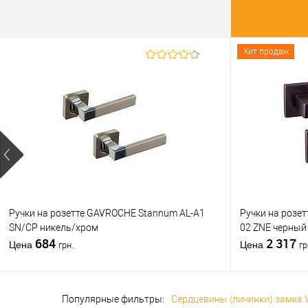
Купить
клик
В из
Хит продаж
Производи
Страна
производи
Цветовой
оттенок
Статус (гур
Форма
вентиляції
Ручки на розетте GAVROCHE Stannum AL-A1
Ручки на розет
SN/CP никель/хром
02 ZNE черный
684
2 317
Цена
Цена
грн.
гр
Популярные фильтры:
Сердцевины (личинки) замка 