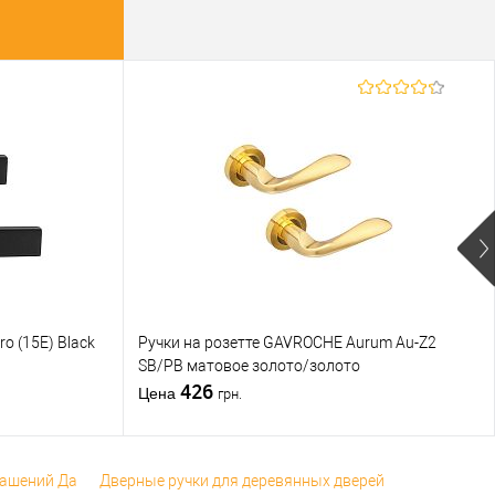
пить в 1 клик
К
Купить в 1 клик
К
сравнению
сравнению
В избранное
В избранное
водитель
PLAST-POL
Производитель
PLAST-POL
а
Страна
водитель
Польша
производитель
Польша
вой
золото / матовое
Цветовой
золото / матовое
к
золото / желтый
оттенок
золото / желтый
 (гурт)
1В наявності
Статус (гурт)
1В наявності
Форма
яції
квадратная
вентиляції
квадратная
o (15E) Black
Ручки на розетте GAVROCHE Aurum Au-Z2
SB/PB матовое золото/золото
426
Цена
грн.
рашений Да
Дверные ручки для деревянных дверей