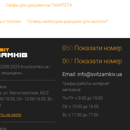
Сейфы для документов ПАРИТЕТ-К
ных полотен
Почему необходим доводчик для калитки?
0
5
0
Показати номер
0
6
7
Показати номер
 2008-2025 © svitzamkiv.ua -
а защищены.
Email:
info@svitzamkiv.ua
График работы интернет
еса:
магазина
а, ул. Магистратская, 65/2
Пн-Пт: с 9:00 до 19:00
00-19:00, Сб - 10:00-16:00, Вс -
й
Сб: с 10:00 до 16:00
ть на карте
Вс: с 11:00 до 17:00
еса: