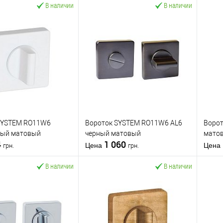
В наличии
В наличии
SYSTEM RO11W6
Вороток SYSTEM RO11W6 AL6
Воро
лый матовый
черный матовый
мато
4
1 060
Цена
Цена
грн.
грн.
В наличии
В наличии
В корзину
В корзину
 в 1
К
Купить в 1 клик
К
Ку
сравнению
сравнению