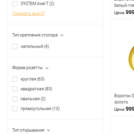
SYSTEM Axel-T
(2)
белый гл
99
Материал д
Цена
Показать ещё 37
Страна
производи
Форма роз
Тип крепления стопора
напольный
(4)
Купить
клик
В из
Форма розетты
круглая
(63)
Производи
квадратная
(83)
Вороток 
Тип товара
овальная
(2)
золото
99
прямоугольная
(13)
Материал д
Цена
Страна
производи
Форма роз
Тип открывания