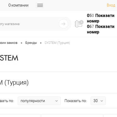
О компании
Вход
0
5
0
Показати
номер
0
6
7
Показати
номер
•
•
азин замков
Бренды
SYSTEM (Турция)
 (Турция)
вать по:
Показать по: