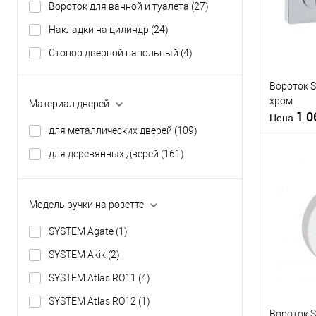
Вороток для ванной и туалета
(27)
В из
Накладки на цилиндр
(24)
Стопор дверной напольный
(4)
Производи
Вороток 
Тип товара
хром
Материал дверей
1 
Материал д
Цена
для металлических дверей
(109)
Страна
производи
для деревянных дверей
(161)
Форма роз
Модель ручки на розетте
Купить
клик
SYSTEM Agate
(1)
В из
SYSTEM Akik
(2)
SYSTEM Atlas RO11
(4)
Производи
SYSTEM Atlas RO12
(1)
Вороток 
Тип товара