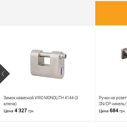
клик
В из
Производи
Тип товара
Материал д
Страна
производи
Форма роз
Замок навесной VIRO MONOLITH 4144 (3
Ручки на розе
ключа)
SN/CP никель
4 327
684
Цена
Цена
грн.
грн.