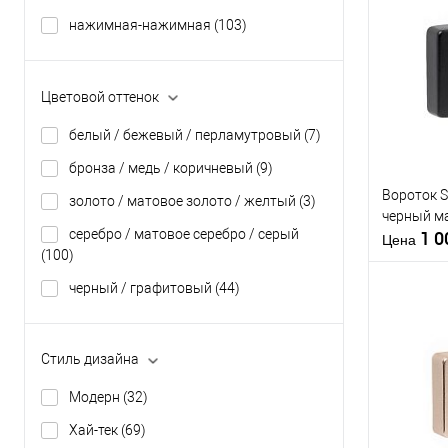
нажимная-нажимная
(103)
Купить
клик
Цветовой оттенок
В из
белый / бежевый / перламутровый
(7)
Производи
бронза / медь / коричневый
(9)
Вороток 
Тип товара
золото / матовое золото / желтый
(3)
черный м
серебро / матовое серебро / серый
1 
Материал д
Цена
(100)
Страна
производи
черный / графитовый
(44)
Форма роз
Стиль дизайна
Купить
клик
Модерн
(32)
В из
Хай-тек
(69)