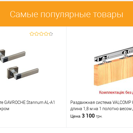
сравнению
сравнению
Самые популярные товары
бранное
В избранное
тель
SYSTEM
Производитель
SYSTEM
Накладки на
Накладки на
цилиндр
Тип товара
цилиндр
для деревянных
для деревянных
верей
дверей
Материал дверей
дверей
Страна
тель
Турция
производитель
Турция
етты
квадратная
Модель накладки
SYSTEM RO11Y
тте GAVROCHE Stannum AL-A1
Раздвижная система VALCOMP H
/хром
длина 1,8 м на 1 полотно весом 
3 100
Цена
грн.