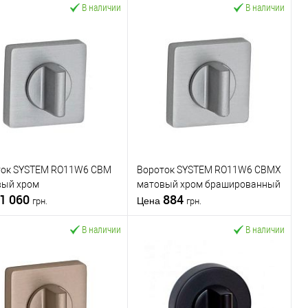
В наличии
В наличии
ток SYSTEM RO11W6 CBM
Вороток SYSTEM RO11W6 CBMX
вый хром
матовый хром брашированный
1 060
884
Цена
грн.
грн.
В наличии
В наличии
В корзину
В корзину
пить в 1 клик
К
Купить в 1 клик
К
сравнению
сравнению