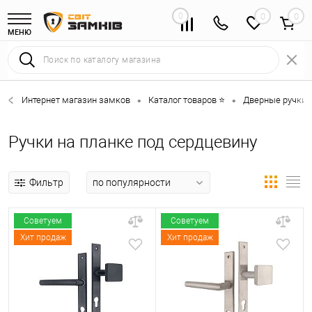
0
0
МЕНЮ
Интернет магазин замков
Каталог товаров ⭐
Дверные ручки 
•
•
Ручки на планке под сердцевину
Фильтр
Советуем
Советуем
Хит продаж
Хит продаж