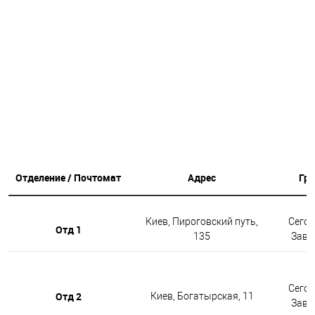
Отделение / Почтомат
Адрес
Гр
Киев, Пироговский путь,
Сегод
Отд 1
135
Завтр
Сегод
Отд 2
Киев, Богатырская, 11
Завтр