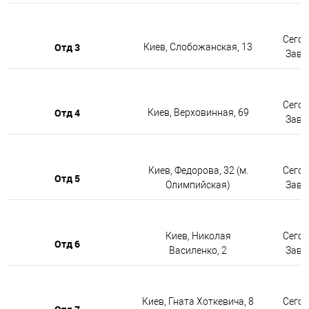
Сегод
Отд 3
Киев, Слобожанская, 13
Завтр
Сегод
Отд 4
Киев, Верховинная, 69
Завтр
Киев, Федорова, 32 (м.
Сегод
Отд 5
Олимпийская)
Завтр
Киев, Николая
Сегод
Отд 6
Василенко, 2
Завтр
Киев, Гната Хоткевича, 8
Сегод