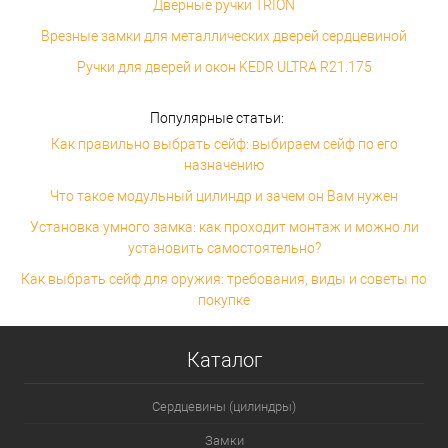
Дверные ручки TRION
Врезные замки для металлических дверей сердцевиной
Ручки для дверей и окон KEDR ULTRA R21.175
Популярные статьи:
Как правильно выбрать сейф: выбираем сейф по его
назначению
Что такое модульный цилиндр и зачем он Вам нужен
Установка умного замка: как проходит монтаж и можно ли
установить самостоятельно?
Как выбрать сейф для оружия: требования, виды и советы по
покупке
Каталог
Сердцевины (цилиндры)
Замки