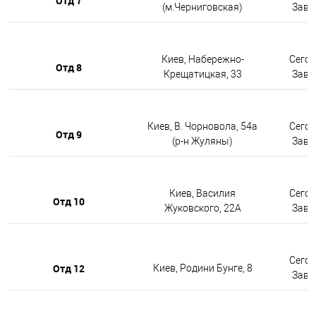
Отд 7
(м.Черниговская)
Завтр
Киев, Набережно-
Сегод
Отд 8
Крещатицкая, 33
Завтр
Киев, В. Чорновола, 54а
Сегод
Отд 9
(р-н Жуляны)
Завтр
Киев, Василия
Сегод
Отд 10
Жуковского, 22А
Завтр
Сегод
Отд 12
Киев, Родини Бунге, 8
Завтр