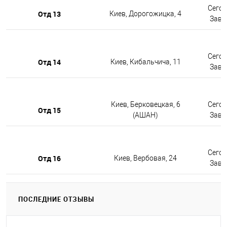
Сегод
Отд 13
Киев, Дорогожицка, 4
Завтр
Сегод
Отд 14
Киев, Кибальчича, 11
Завтр
Киев, Берковецкая, 6
Сегод
Отд 15
(АШАН)
Завтр
Сегод
Отд 16
Киев, Вербовая, 24
Завтр
ПОСЛЕДНИЕ ОТЗЫВЫ