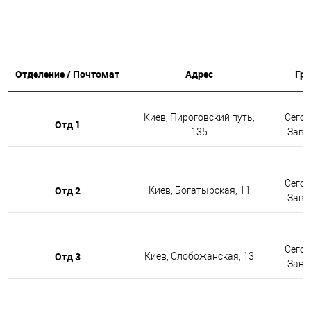
Отделение / Почтомат
Адрес
Гр
Киев, Пироговский путь,
Сегод
Отд 1
135
Завтр
Сегод
Отд 2
Киев, Богатырская, 11
Завтр
Сегод
Отд 3
Киев, Слобожанская, 13
Завтр