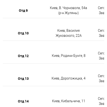
Киев, В. Чорновола, 54а
Сегод
Отд 9
(р-н Жуляны)
Завтр
Киев, Василия
Сегод
Отд 10
Жуковского, 22А
Завтр
Сегод
Отд 12
Киев, Родини Бунге, 8
Завтр
Сегод
Отд 13
Киев, Дорогожицка, 4
Завтр
Сегод
Отд 14
Киев, Кибальчича, 11
Завтр