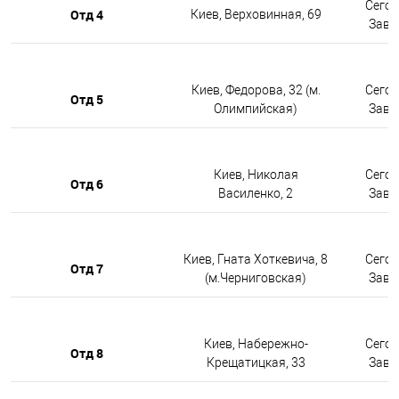
Сегод
Отд 4
Киев, Верховинная, 69
Завтр
Киев, Федорова, 32 (м.
Сегод
Отд 5
Олимпийская)
Завтр
Киев, Николая
Сегод
Отд 6
Василенко, 2
Завтр
Киев, Гната Хоткевича, 8
Сегод
Отд 7
(м.Черниговская)
Завтр
Киев, Набережно-
Сегод
Отд 8
Крещатицкая, 33
Завтр