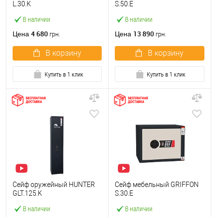
L.30.K
S.50.E
В наличии
В наличии
4 680
13 890
Цена
Цена
грн.
грн.
В корзину
В корзину
Купить в 1 клик
Купить в 1 клик
Сейф оружейный HUNTER
Сейф мебельный GRIFFON
GLT.125.K
S.30.E
В наличии
В наличии