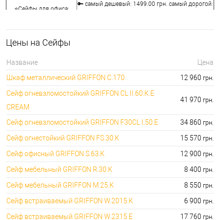
🔑 самый дешевый: 1499.00 грн. самый дорогой:
⭐Сейфы для офиса:
124500.00 грн.
🔑 самый дешевый: 780.00 грн. самый дорогой:
🔐Сейфы для отеля:
33960.00 грн.
Цены на Сейфы
⭐Сейфы для
🔑 самый дешевый: 899.00 грн. самый дорогой:
автомобиля:
5880.00 грн.
Название
Цена
🔐Шкафы
🔑 самый дешевый: 6540.00 грн. самый дорогой:
Шкаф металлический GRIFFON C.170
12 960
грн.
металлические:
68970.00 грн.
Сейф огневзломостойкий GRIFFON CL II.60.K.Е
41 970
грн.
CREAM
Сейф огневзломостойкий GRIFFON F30CL I.50.E
34 860
грн.
Сейф огнестойкий GRIFFON FS.30.K
15 570
грн.
Сейф офисный GRIFFON S.63.K
12 900
грн.
Сейф мебельный GRIFFON R.30.K
8 400
грн.
Сейф мебельный GRIFFON M.25.K
8 550
грн.
Сейф встраиваемый GRIFFON W.2015.K
6 900
грн.
Сейф встраиваемый GRIFFON W.2315.E
17 760
грн.