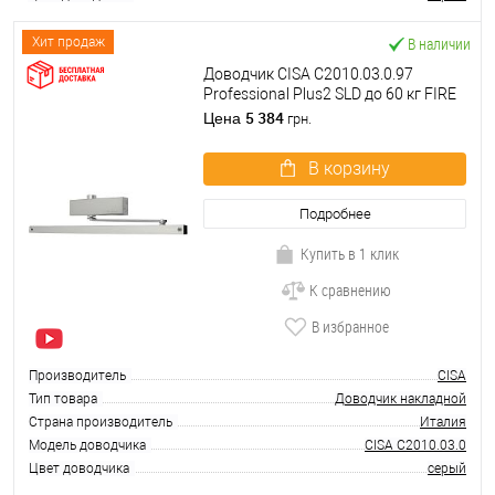
В наличии
Хит продаж
Доводчик CISA C2010.03.0.97
Professional Plus2 SLD до 60 кг FIRE
серый
5 384
Цена
грн.
В корзину
Подробнее
Купить в 1 клик
К сравнению
В избранное
Производитель
CISA
Тип товара
Доводчик накладной
Страна производитель
Италия
Модель доводчика
CISA C2010.03.0
Цвет доводчика
серый