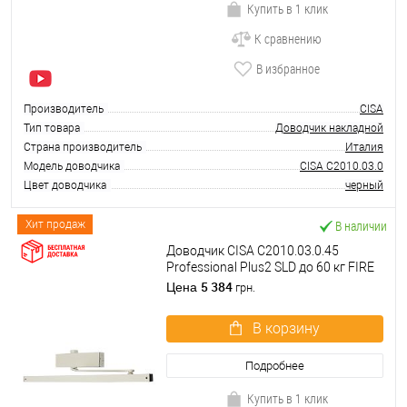
Купить в 1 клик
К сравнению
В избранное
Производитель
CISA
Тип товара
Доводчик накладной
Страна производитель
Италия
Модель доводчика
CISA C2010.03.0
Цвет доводчика
черный
В наличии
Хит продаж
Доводчик CISA C2010.03.0.45
Professional Plus2 SLD до 60 кг FIRE
белый
5 384
Цена
грн.
В корзину
Подробнее
Купить в 1 клик