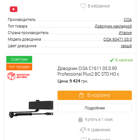
В избранное
Производитель
CISA
Тип товара
Доводчик накладной
Страна производитель
Италия
Модель доводчика
CISA 60471.03.0
Цвет доводчика
серый
В наличии
Советуем
Хит продаж
Доводчик CISA C1611.05.0.90
Professional Plus2 BC STD HO с
фиксацией до 120 кг черный
9 424
Цена
грн.
В корзину
Подробнее
Купить в 1 клик
К сравнению
В избранное