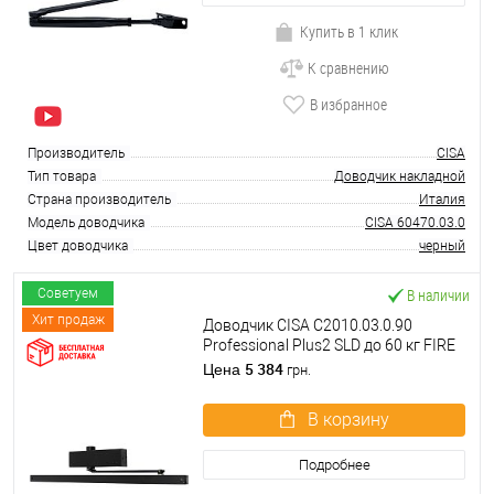
Купить в 1 клик
К сравнению
В избранное
Производитель
CISA
Тип товара
Доводчик накладной
Страна производитель
Италия
Модель доводчика
CISA 60470.03.0
Цвет доводчика
черный
В наличии
Советуем
Хит продаж
Доводчик CISA C2010.03.0.90
Professional Plus2 SLD до 60 кг FIRE
черный
5 384
Цена
грн.
В корзину
Подробнее