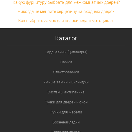
Какую фурнитуру выбрать для межкомнатных дверей?
Никогда не меняйте серцевину на входных дверях
Как выбрать замок для велосипеда и мотоцикла.
Каталог
Сердцевины (цилиндры)
Замки
Электрозамки
Умные замки и цилиндры
Системы антипаника
Ручки для дверей и окон
Ручки для мебели
Броненакладки