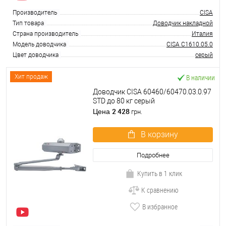
Производитель
CISA
Тип товара
Доводчик накладной
Страна производитель
Италия
Модель доводчика
CISA C1610.05.0
Цвет доводчика
серый
В наличии
Хит продаж
Доводчик CISA 60460/60470.03.0.97
STD до 80 кг серый
2 428
Цена
грн.
В корзину
Подробнее
Купить в 1 клик
К сравнению
В избранное