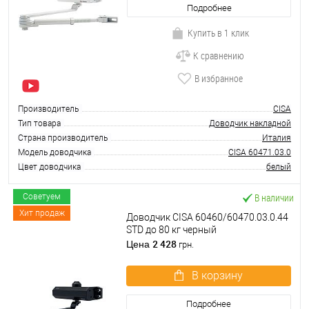
Подробнее
Купить в 1 клик
К сравнению
В избранное
Производитель
CISA
Тип товара
Доводчик накладной
Страна производитель
Италия
Модель доводчика
CISA 60471.03.0
Цвет доводчика
белый
В наличии
Советуем
Хит продаж
Доводчик CISA 60460/60470.03.0.44
STD до 80 кг черный
2 428
Цена
грн.
В корзину
Подробнее