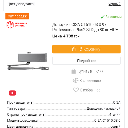
Цвет доводчика
черный
В наличии
Хит продаж
Доводчик CISA C1510.03.0.97
Professional Plus2 STD до 80 кг FIRE
серый
4 798
Цена
грн.
В корзину
Подробнее
Купить в 1 клик
К сравнению
В избранное
Производитель
CISA
Тип товара
Доводчик накладной
Страна производитель
Италия
Модель доводчика
CISA C1510.03.0
Цвет доводчика
серый