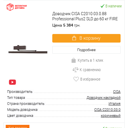
В наличии
Доводчик CISA C2010.03.0.88
Professional Plus2 SLD до 60 кг FIRE
коричневый
5 384
Цена
грн.
В корзину
Подробнее
Купить в 1 клик
К сравнению
В избранное
Производитель
CISA
Тип товара
Доводчик накладной
Страна производитель
Италия
Модель доводчика
CISA C2010.03.0
Цвет доводчика
коричневый