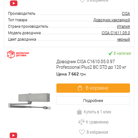
Производитель
CISA
Тип товара
Доводчик накладной
Страна производитель
Италия
Модель доводчика
CISA C1611.05.0
Цвет доводчика
черный
В наличии
Доводчик CISA C1610.05.0.97
Professional Plus2 BC STD до 120 кг
FIRE серый
7 662
Цена
грн.
В корзину
Подробнее
Купить в 1 клик
К сравнению
В избранное