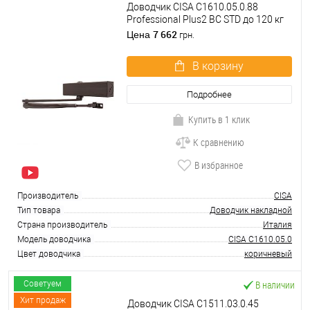
Доводчик CISA C1610.05.0.88
Professional Plus2 BC STD до 120 кг
FIRE коричневый
7 662
Цена
грн.
В корзину
Подробнее
Купить в 1 клик
К сравнению
В избранное
Производитель
CISA
Тип товара
Доводчик накладной
Страна производитель
Италия
Модель доводчика
CISA C1610.05.0
Цвет доводчика
коричневый
В наличии
Советуем
Хит продаж
Доводчик CISA C1511.03.0.45