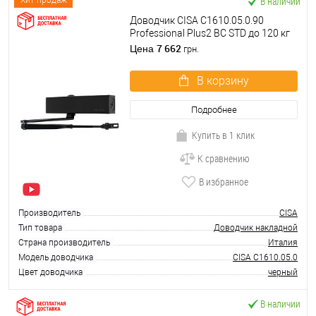
В наличии
Хит продаж
Доводчик CISA C1610.05.0.90
Professional Plus2 BC STD до 120 кг
FIRE черный
7 662
Цена
грн.
В корзину
Подробнее
Купить в 1 клик
К сравнению
В избранное
Производитель
CISA
Тип товара
Доводчик накладной
Страна производитель
Италия
Модель доводчика
CISA C1610.05.0
Цвет доводчика
черный
В наличии