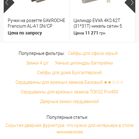
Ручки на розетте GAVROCHE
Цилиндр EVVA 4KS 62T
Francium AL-A1 SN/CP
(31*31T) никель сатин 5
никель/хром
ключей
Цена по запросу
11 271
Цена
грн.
Популярные фильтры:
Сейфы для офиса серый
Замки 4 шт
Умные цилиндры Батарейки
Сейфы для дома Бухгалтерский
Сердцевины для врезных замков Базовый ★★☆☆☆
Сердцевины для врезных замков TOKOZ Pro400
Дверные замки сердцевиной
Популярные статьи:
Скрытая дверная фурнитура: что нужно для интерьера в стиле
минимализм