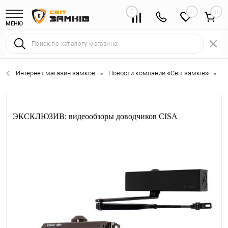
0
0
МЕНЮ
Интернет магазин замков
Новости компании «Світ замків»
Э
•
•
ЭКСКЛЮЗИВ: видеообзоры доводчиков CISA