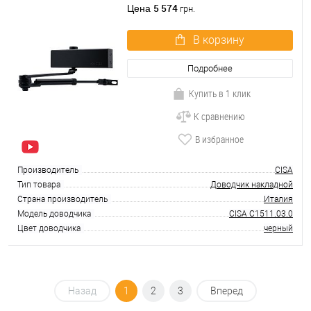
фиксацией до 80 кг черный
5 574
Цена
грн.
В корзину
Подробнее
Купить в 1 клик
К сравнению
В избранное
Производитель
CISA
Тип товара
Доводчик накладной
Страна производитель
Италия
Модель доводчика
CISA C1511.03.0
Цвет доводчика
черный
Назад
1
2
3
Вперед