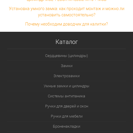
Установка умного замка: как проходит монтаж и можно ли
установить самостоятельно?
Почему необходим доводчик для калитки?
Каталог
Сердцевины (цилиндры)
Замки
Электрозамки
Умные замки и цилиндры
Системы антипаника
Ручки для дверей и окон
Ручки для мебели
Броненакладки