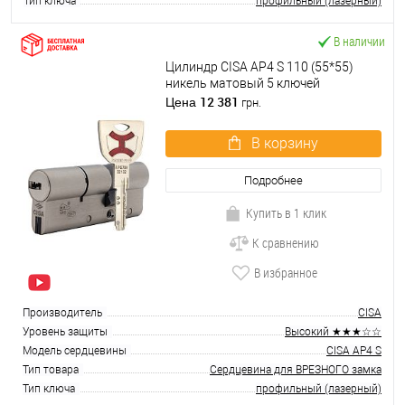
Тип ключа
профильный (лазерный)
В наличии
Цилиндр CISA AP4 S 110 (55*55)
никель матовый 5 ключей
12 381
Цена
грн.
В корзину
Подробнее
Купить в 1 клик
К сравнению
В избранное
Производитель
CISA
Уровень защиты
Высокий ★★★☆☆
Модель сердцевины
CISA AP4 S
Тип товара
Сердцевина для ВРЕЗНОГО замка
Тип ключа
профильный (лазерный)