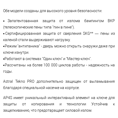
Обе модели созданы для высокого уровня безопасности:
▪️Запатентованная защита от излома бампингом BKP
(телескопические пены типа "пин в пине").
▪️Сертифицированная защита от сверления SKG** — пены из
каленой стали выдерживают нагрузку.
▪️Режим "антипаника" - дверь можно открыть снаружи даже при
ключе изнутри.
▪️Работают в системах "Один ключ" и "Мастер-ключ".
▪️Рассчитаны на более 100 000 циклов работы - надежность на
годы.
Astral Tekno PRO дополнительно защищен от выламывания
благодаря специальной насечке на корпусе.
AP4S имеет уникальный интерактивный элемент на ключе для
защиты от копирования и технологии Устойчив к
защелкиванию, что предотвращает силовой излом.