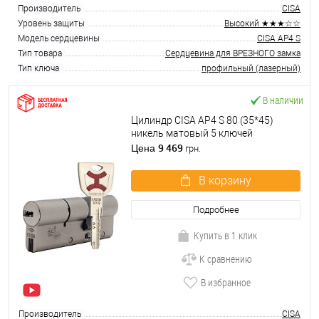
Производитель
CISA
Уровень защиты
Высокий ★★★☆☆
Модель сердцевины
CISA AP4 S
Тип товара
Сердцевина для ВРЕЗНОГО замка
Тип ключа
профильный (лазерный)
В наличии
Цилиндр CISA AP4 S 80 (35*45)
никель матовый 5 ключей
9 469
Цена
грн.
В корзину
Подробнее
Купить в 1 клик
К сравнению
В избранное
Производитель
CISA