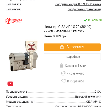
Тип товара
Сердцевина для ВРЕЗНОГО замка
Тип ключа
профильный (лазерный)
В наличии
Цилиндр CISA AP4 S 70 (30*40)
никель матовый 5 ключей
8 709
Цена
грн.
В корзину
Подробнее
Купить в 1 клик
К сравнению
В избранное
Производитель
CISA
Уровень защиты
Высокий ★★★☆☆
Модель сердцевины
CISA AP4 S
Тип товара
Сердцевина для ВРЕЗНОГО замка