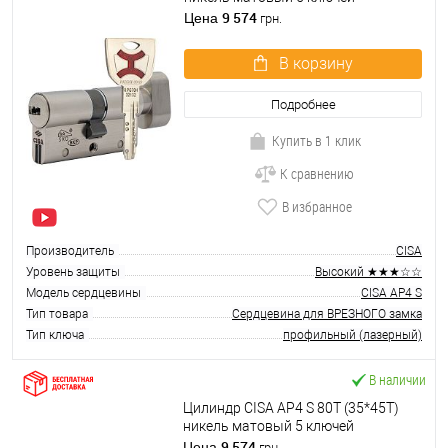
9 574
Цена
грн.
В корзину
Подробнее
Купить в 1 клик
К сравнению
В избранное
Производитель
CISA
Уровень защиты
Высокий ★★★☆☆
Модель сердцевины
CISA AP4 S
Тип товара
Сердцевина для ВРЕЗНОГО замка
Тип ключа
профильный (лазерный)
В наличии
Цилиндр CISA AP4 S 80T (35*45T)
никель матовый 5 ключей
9 574
Цена
грн.