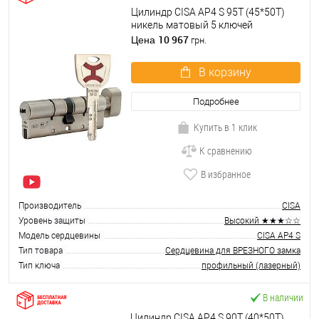
Цилиндр CISA AP4 S 95T (45*50T)
никель матовый 5 ключей
10 967
Цена
грн.
В корзину
Подробнее
Купить в 1 клик
К сравнению
В избранное
Производитель
CISA
Уровень защиты
Высокий ★★★☆☆
Модель сердцевины
CISA AP4 S
Тип товара
Сердцевина для ВРЕЗНОГО замка
Тип ключа
профильный (лазерный)
В наличии
Цилиндр CISA AP4 S 90T (40*50T)