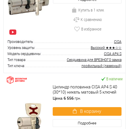
Купить в 1 клик
К сравнению
В избранное
Производитель
CISA
Уровень защиты
Высокий ★★★☆☆
Модель сердцевины
CISA AP4 S
Тип товара
Сердцевина для ВРЕЗНОГО замка
Тип ключа
профильный (лазерный)
В наличии
Цилиндр половинка CISA AP4 S 40
(30*10) никель матовый 5 ключей
6 556
Цена
грн.
В корзину
Подробнее