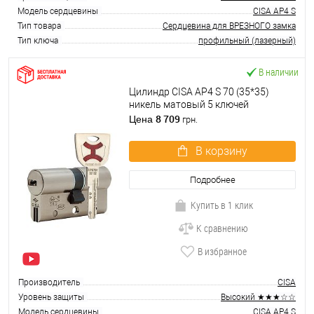
Модель сердцевины
CISA AP4 S
Тип товара
Сердцевина для ВРЕЗНОГО замка
Тип ключа
профильный (лазерный)
В наличии
Цилиндр CISA AP4 S 70 (35*35)
никель матовый 5 ключей
8 709
Цена
грн.
В корзину
Подробнее
Купить в 1 клик
К сравнению
В избранное
Производитель
CISA
Уровень защиты
Высокий ★★★☆☆
Модель сердцевины
CISA AP4 S