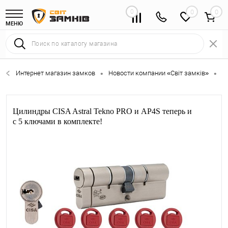
0
0
МЕНЮ
Интернет магазин замков
Новости компании «Світ замків»
Ци
•
•
Цилиндры CISA Astral Tekno PRO и AP4S теперь и
с 5 ключами в комплекте!