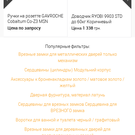
Ручки на розетте GAVROCHE
Доводчик RYOBI 9903 STD
Cobaltum Co-Z3 MSN
до 60кг Коричневый
матовый никель
Цена по запросу
1 338
Цена
грн.
Популярные фильтры:
Врезные замки для металлических дверей только
механизм
Сердцевины (цилиндры) Модульний корпус
Аксессуары к броненакладкам золото / матовое золото /
желтый
Дверная фурнитура, материал латунь
Сердцевины для врезных замков Сердцевина для
ВРЕЗНОГО замка
Воротки для ванной и туалета черный / графитовый
Врезные замки для деревянных дверей для