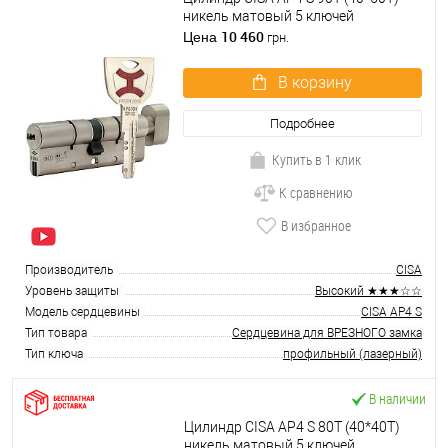
никель матовый 5 ключей
10 460
Цена
грн.
В корзину
Подробнее
Купить в 1 клик
К сравнению
В избранное
Производитель
CISA
Уровень защиты
Высокий ★★★☆☆
Модель сердцевины
CISA AP4 S
Тип товара
Сердцевина для ВРЕЗНОГО замка
Тип ключа
профильный (лазерный)
В наличии
Цилиндр CISA AP4 S 80T (40*40T)
никель матовый 5 ключей