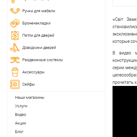
Ручки для мебели
«Світ Зам
Броненакладки
становилис
эксклюзивн
Петли для дверей
которые соч
Доводчики дверей
В видео м
Раздвижные системы
конструкци
серии между
Аксессуары
целесообра
прочитать х
Сейфы
Наши магазины
Услуги
Видео
Акции
Блог