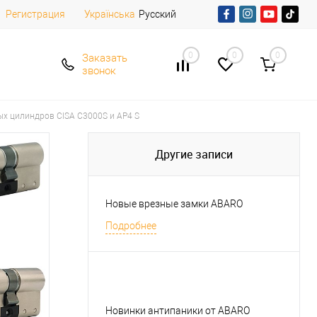
Регистрация
Русский
Українська
0
0
0
Заказать
звонок
х цилиндров CISA C3000S и AP4 S
Другие записи
Новые врезные замки ABARO
Подробнее
Новинки антипаники от ABARO