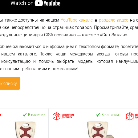
ы также доступны на нашем
YouTube-канале
, в
разделе видео
на с
также непосредственно на страницах товаров. Просматривайте, сра
одульные цилиндры CISA осознанно — вместе с «Світ Замків».
добнее ознакомиться с информацией в текстовом формате, посетит
 нашем каталоге. Также наши менеджеры всегда готовы пре
 консультацию и помочь выбрать модель, которая наилучши
ует вашим требованиям и пожеланиям!
к списку
В наличии
В наличии