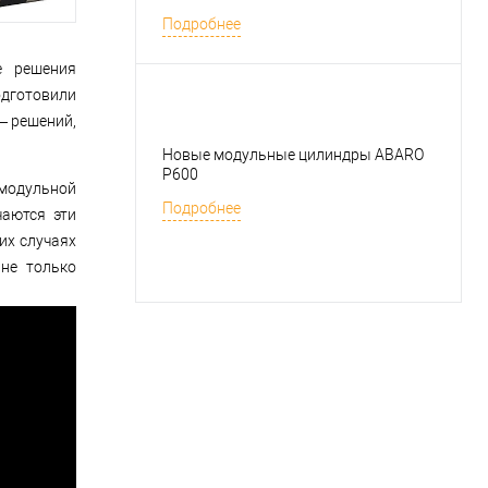
Подробнее
е решения
дготовили
 решений,
Новые модульные цилиндры ABARO
P600
модульной
Подробнее
чаются эти
их случаях
 не только