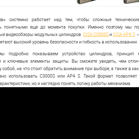
ків» системно работает над тем, чтобы сложные технически
ь понятными еще до момента покупки. Именно поэтому мы по
ые видеообзоры модульных цилиндров
CISA C3000S
и
CISA AP4 S
—
етают высокий уровень безопасности и гибкость в использовании.
ы подробно показываем устройство цилиндров, принцип 
и и ключевые элементы защиты. Вы сможете увидеть, чем отли
 собой, на что стоит обратить внимание при выборе, а также в как
зно использовать C3000S или AP4 S. Такой формат позволяет
арактеристики, но и наглядно понять логику работы механизма.