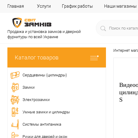
Главная
Услуги
График работы
Наши магазины
Продажа и установка замков и дверной
фурнитуры по всей Украине
Интернет маг
Каталог товаров
Сердцевины (цилиндры)
Видеоо
Замки
цилинд
S
Электрозамки
Умные замки и цилиндры
Системы антипаника
Ручки для дверей и окон