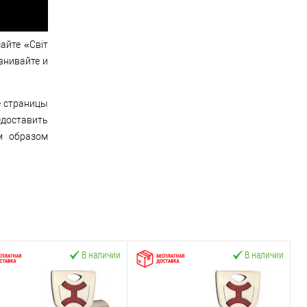
айте «Світ
внивайте и
е страницы
доставить
м образом
В наличии
В наличии