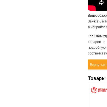
Видеообзор
Замків», а 
выбирайте м
Если вам у
товаров в
подробную
соответств
Вернуться 
Товары