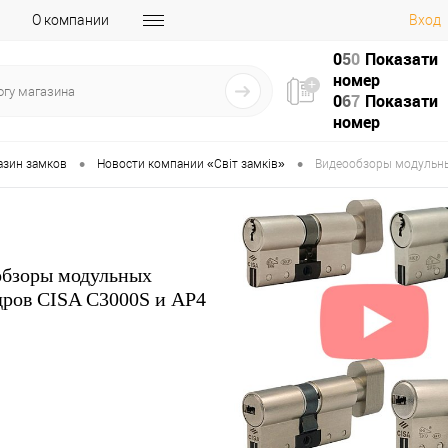
О компании
Вход
0
5
0
Показати
номер
0
6
7
Показати
номер
•
•
азин замков
Новости компании «Світ замків»
Видеообзоры модульны
бзоры модульных
ров CISA C3000S и AP4