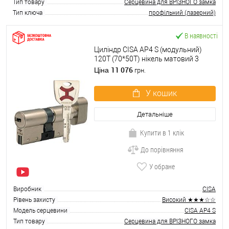
Тип товару
Серцевина для ВРІЗНОГО замка
Тип ключа
профільний (лазерний)
В наявності
Циліндр CISA AP4 S (модульний)
120T (70*50T) нікель матовий 3
ключі
11 076
Ціна
грн.
У кошик
Детальніше
Купити в 1 клік
До порівняння
У обране
Виробник
CISA
Рівень захисту
Високий ★★★☆☆
Модель серцевини
CISA AP4 S
Тип товару
Серцевина для ВРІЗНОГО замка