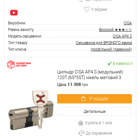
У обране
Виробник
CISA
Рівень захисту
Високий ★★★☆☆
Модель серцевини
CISA AP4 S
Тип товару
Серцевина для ВРІЗНОГО замка
Тип ключа
профільний (лазерний)
В наявності
Циліндр CISA AP4 S (модульний)
120T (65*55T) нікель матовий 3
ключі
11 308
Ціна
грн.
У кошик
Детальніше
Купити в 1 клік
До порівняння