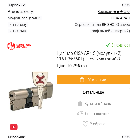
Виробник
CISA
Рівень захисту
Високий ★★★☆☆
Модель серцевини
CISA AP4 S
Тип товару
Серцевина для ВРІЗНОГО замка
Тип ключа
профільний (лазерний)
В наявності
Циліндр CISA AP4 S (модульний)
115T (55*60T) нікель матовий 3
ключі
10 796
Ціна
грн.
У кошик
Детальніше
Купити в 1 клік
До порівняння
У обране
Виробник
CISA