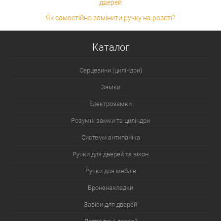
дверей
Як самостійно замінити ручку на розеті?
Каталог
Серцевини (циліндри)
Замки
Електрозамки
Розумні замки та циліндри
Системи антипаніка
Ручки для дверей та вікон
Ручки для меблів
Броненакладки
Завіси для дверей