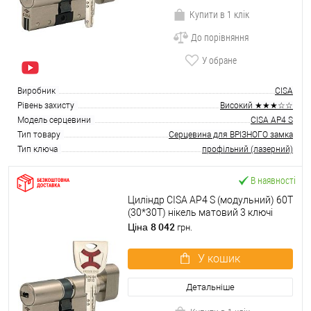
Купити в 1 клік
До порівняння
У обране
Виробник
CISA
Рівень захисту
Високий ★★★☆☆
Модель серцевини
CISA AP4 S
Тип товару
Серцевина для ВРІЗНОГО замка
Тип ключа
профільний (лазерний)
В наявності
Циліндр CISA AP4 S (модульний) 60T
(30*30T) нікель матовий 3 ключі
8 042
Ціна
грн.
У кошик
Детальніше