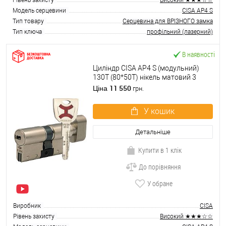
Рівень захисту
Високий ★★★☆☆
Модель серцевини
CISA AP4 S
Тип товару
Серцевина для ВРІЗНОГО замка
Тип ключа
профільний (лазерний)
В наявності
Циліндр CISA AP4 S (модульний)
130T (80*50T) нікель матовий 3
ключі
11 550
Ціна
грн.
У кошик
Детальніше
Купити в 1 клік
До порівняння
У обране
Виробник
CISA
Рівень захисту
Високий ★★★☆☆