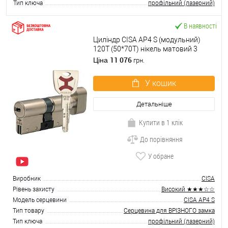
Тип ключа
профільний (лазерний)
В наявності
Циліндр CISA AP4 S (модульний)
120T (50*70T) нікель матовий 3
ключі
11 076
Ціна
грн.
У кошик
Детальніше
Купити в 1 клік
До порівняння
У обране
Виробник
CISA
Рівень захисту
Високий ★★★☆☆
Модель серцевини
CISA AP4 S
Тип товару
Серцевина для ВРІЗНОГО замка
Тип ключа
профільний (лазерний)