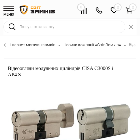
0
0
МЕНЮ
Інтернет магазин замків
Новини компанії «Світ Замків»
Відео
•
•
Відеоогляди модульних циліндрів CISA C3000S і
AP4 S