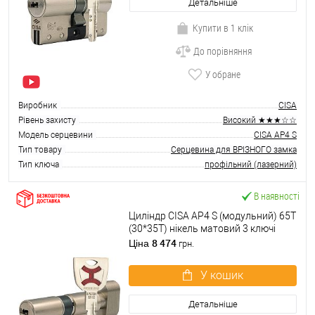
Детальніше
Купити в 1 клік
До порівняння
У обране
Виробник
CISA
Рівень захисту
Високий ★★★☆☆
Модель серцевини
CISA AP4 S
Тип товару
Серцевина для ВРІЗНОГО замка
Тип ключа
профільний (лазерний)
В наявності
Циліндр CISA AP4 S (модульний) 65T
(30*35T) нікель матовий 3 ключі
8 474
Ціна
грн.
У кошик
Детальніше