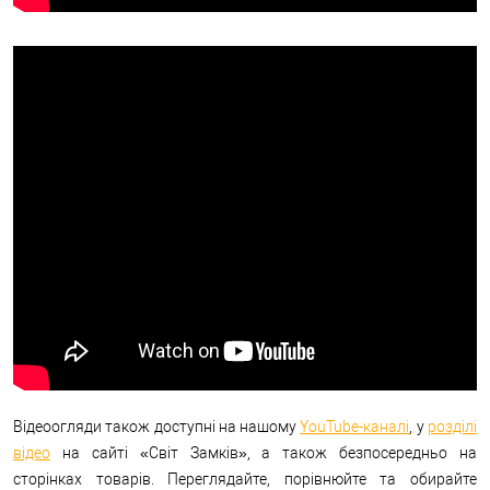
Відеоогляди також доступні на нашому
YouTube-каналі
, у
розділі
відео
на сайті «Світ Замків», а також безпосередньо на
сторінках товарів. Переглядайте, порівнюйте та обирайте