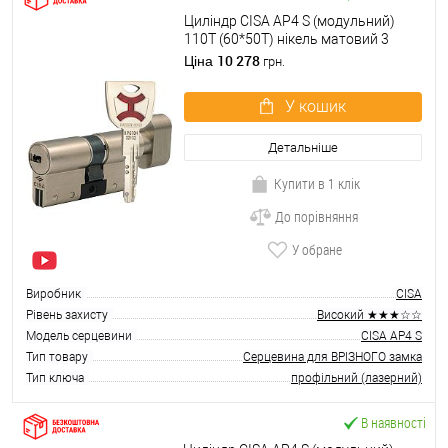
Циліндр CISA AP4 S (модульний)
110T (60*50T) нікель матовий 3
ключі
10 278
Ціна
грн.
У кошик
Детальніше
Купити в 1 клік
До порівняння
У обране
Виробник
CISA
Рівень захисту
Високий ★★★☆☆
Модель серцевини
CISA AP4 S
Тип товару
Серцевина для ВРІЗНОГО замка
Тип ключа
профільний (лазерний)
В наявності