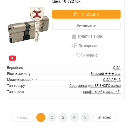
ключі
10 322
Ціна
грн.
У кошик
Детальніше
Купити в 1 клік
До порівняння
У обране
Виробник
CISA
Рівень захисту
Високий ★★★☆☆
Модель серцевини
CISA AP4 S
Тип товару
Серцевина для ВРІЗНОГО замка
Тип ключа
профільний (лазерний)
Назад
1
2
3
4
9
Вперед