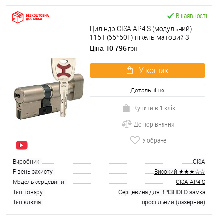
В наявності
Циліндр CISA AP4 S (модульний)
115T (65*50T) нікель матовий 3
ключі
10 796
Ціна
грн.
У кошик
Детальніше
Купити в 1 клік
До порівняння
У обране
Виробник
CISA
Рівень захисту
Високий ★★★☆☆
Модель серцевини
CISA AP4 S
Тип товару
Серцевина для ВРІЗНОГО замка
Тип ключа
профільний (лазерний)