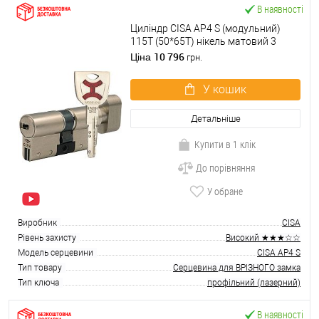
В наявності
Циліндр CISA AP4 S (модульний)
115T (50*65T) нікель матовий 3
ключі
10 796
Ціна
грн.
У кошик
Детальніше
Купити в 1 клік
До порівняння
У обране
Виробник
CISA
Рівень захисту
Високий ★★★☆☆
Модель серцевини
CISA AP4 S
Тип товару
Серцевина для ВРІЗНОГО замка
Тип ключа
профільний (лазерний)
В наявності