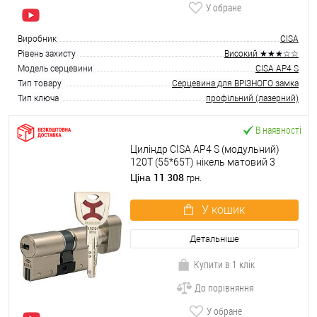
У обране
Виробник
CISA
Рівень захисту
Високий ★★★☆☆
Модель серцевини
CISA AP4 S
Тип товару
Серцевина для ВРІЗНОГО замка
Тип ключа
профільний (лазерний)
В наявності
Циліндр CISA AP4 S (модульний)
120T (55*65T) нікель матовий 3
ключі
11 308
Ціна
грн.
У кошик
Детальніше
Купити в 1 клік
До порівняння
У обране