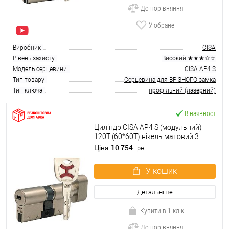
До порівняння
У обране
Виробник
CISA
Рівень захисту
Високий ★★★☆☆
Модель серцевини
CISA AP4 S
Тип товару
Серцевина для ВРІЗНОГО замка
Тип ключа
профільний (лазерний)
В наявності
Циліндр CISA AP4 S (модульний)
120T (60*60T) нікель матовий 3
ключі
10 754
Ціна
грн.
У кошик
Детальніше
Купити в 1 клік
До порівняння