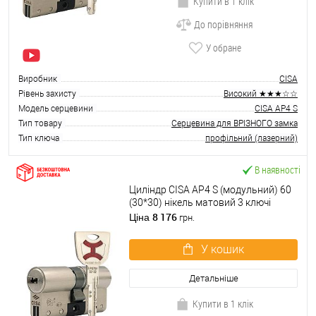
Купити в 1 клік
До порівняння
У обране
Виробник
CISA
Рівень захисту
Високий ★★★☆☆
Модель серцевини
CISA AP4 S
Тип товару
Серцевина для ВРІЗНОГО замка
Тип ключа
профільний (лазерний)
В наявності
Циліндр CISA AP4 S (модульний) 60
(30*30) нікель матовий 3 ключі
8 176
Ціна
грн.
У кошик
Детальніше
Купити в 1 клік