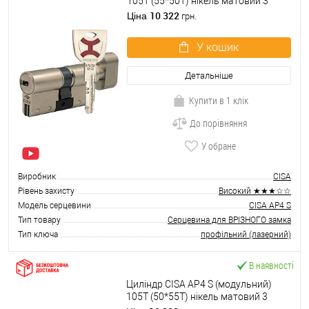
105T (55*50T) нікель матовий 3
ключі
10 322
Ціна
грн.
У кошик
Детальніше
Купити в 1 клік
До порівняння
У обране
Виробник
CISA
Рівень захисту
Високий ★★★☆☆
Модель серцевини
CISA AP4 S
Тип товару
Серцевина для ВРІЗНОГО замка
Тип ключа
профільний (лазерний)
В наявності
Циліндр CISA AP4 S (модульний)
105T (50*55T) нікель матовий 3