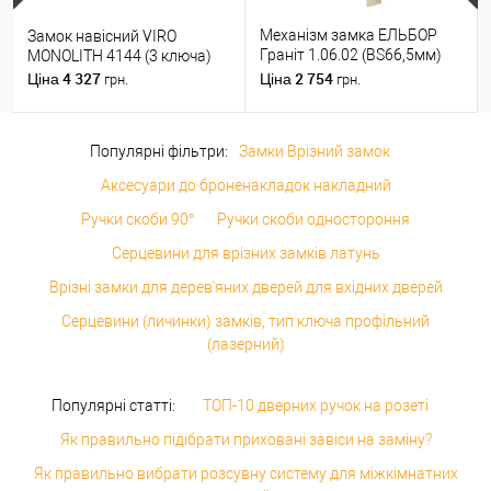
Механізм замка ЕЛЬБОР
Замок навісний VIRO
Граніт 1.06.02 (BS66,5мм)
MONOLITH 4144 (3 ключа)
(н)
4 327
2 754
Ціна
Ціна
грн.
грн.
Популярні фільтри:
Замки Врізний замок
Аксесуари до броненакладок накладний
Ручки скоби 90°
Ручки скоби одностороння
Серцевини для врізних замків латунь
Врізні замки для дерев'яних дверей для вхідних дверей
Серцевини (личинки) замків, тип ключа профільний
(лазерний)
Популярні статті:
ТОП-10 дверних ручок на розеті
Як правильно підібрати приховані завіси на заміну?
Як правильно вибрати розсувну систему для міжкімнатних