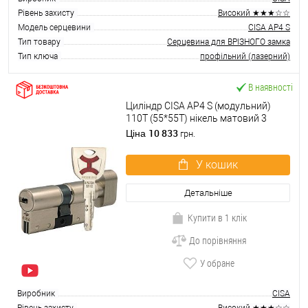
Рівень захисту
Високий ★★★☆☆
Модель серцевини
CISA AP4 S
Тип товару
Серцевина для ВРІЗНОГО замка
Тип ключа
профільний (лазерний)
В наявності
Циліндр CISA AP4 S (модульний)
110T (55*55T) нікель матовий 3
ключі
10 833
Ціна
грн.
У кошик
Детальніше
Купити в 1 клік
До порівняння
У обране
Виробник
CISA