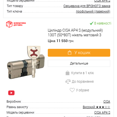
Модель серцевини
CISA AP4 S
Тип товару
Серцевина для ВРІЗНОГО замка
Тип ключа
профільний (лазерний)
В наявності
Циліндр CISA AP4 S (модульний)
130T (50*80T) нікель матовий 3
ключі
11 550
Ціна
грн.
У кошик
Детальніше
Купити в 1 клік
До порівняння
У обране
Виробник
CISA
Рівень захисту
Високий ★★★☆☆
Модель серцевини
CISA AP4 S