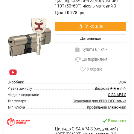
Циліндр CISA AP4 S (модульний)
110T (50*60T) нікель матовий 3
ключі
10 278
Ціна
грн.
У кошик
Детальніше
Купити в 1 клік
До порівняння
У обране
Виробник
CISA
Рівень захисту
Високий ★★★☆☆
Модель серцевини
CISA AP4 S
Тип товару
Серцевина для ВРІЗНОГО замка
Тип ключа
профільний (лазерний)
В наявності
Циліндр CISA AP4 S (модульний)