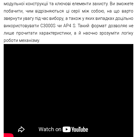
модульної конструкції та ключові елементи захисту. Ви зможете
побачити, чим відрізняються ці серії між собою, на що варто
звернути увагу під час вибору, а також у яких випадках доцільно
використовувати C3000S чи AP4 S. Такий формат дозволяє не
лише прочитати характеристики, а й наочно зрозуміти логіку
роботи механізму.