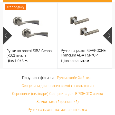
Хіт продажу
Ручки на розеті GAVROCHE
Ручки на розеті SIBA Genoa
Francium AL-A1 SN/CP
(R02) нікель
нікель/хром
1 045
Ціна за запитом
Ціна
грн.
Популярні фільтри:
Ручки скоби Хай-тек
Серцевини для врізних замків нікель сатин
Серцевини (циліндри) Серцевина для ВРІЗНОГО замка
Замки нижній (основний)
Ручки на планці натискна-натискна