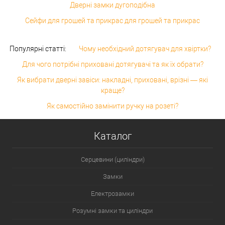
Дверні замки дугоподібна
Сейфи для грошей та прикрас для грошей та прикрас
Популярні статті:
Чому необхідний дотягувач для хвіртки?
Для чого потрібні приховані дотягувачі та як їх обрати?
Як вибрати дверні завіси: накладні, приховані, врізні — які
краще?
Як самостійно замінити ручку на розеті?
Каталог
Серцевини (циліндри)
Замки
Електрозамки
Розумні замки та циліндри