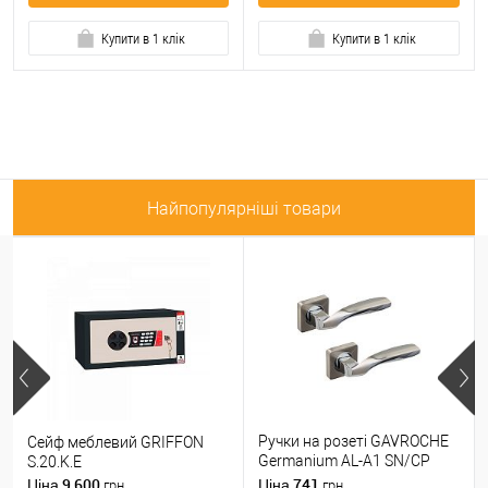
Купити в 1 клік
Купити в 1 клік
Найпопулярніші товари
Ручки на розеті GAVROCHE
Сейф меблевий GRIFFON
Germanium AL-A1 SN/CP
S.20.K.E
нікель/хром
9 600
741
Ціна
Ціна
грн.
грн.