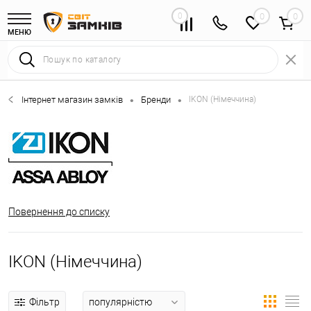
0
0
МЕНЮ
Інтернет магазин замків
Бренди
IKON (Німеччина)
•
•
Повернення до списку
IKON (Німеччина)
Фільтр