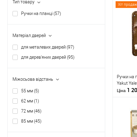
Тип товару
Хіт продаж
Ручки на планці
(57)
Матеріал дверей
для металевих дверей
(97)
для дерев'яних дверей
(95)
Ручки на 
Міжосьова відстань
Yakut Yal
1 2
Ціна
55 мм
(5)
62 мм
(1)
72 мм
(46)
85 мм
(45)
Купити