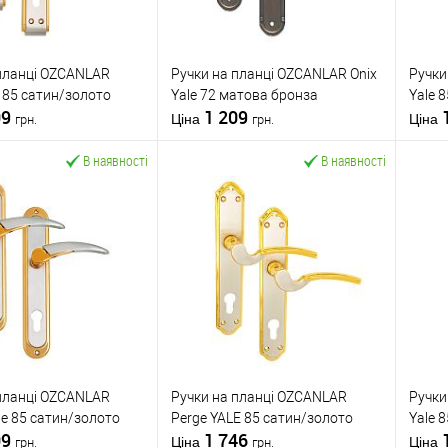
OZCANLAR
Виробник
OZCANLAR
Вироб
Ручки на планці
Тип товару
Ручки на планці
Тип то
планці OZCANLAR
Ручки на планці OZCANLAR Onix
Ручки
для металевих
для металевих
e 85 сатин/золото
Yale 72 матова бронза
Yale 8
дверей
/
для
дверей
/
для
09
1 209
верей
дерев'яних дверей
Матеріал дверей
дерев'яних дверей
Матері
Ціна
Ціна
грн.
грн.
обник
Туреччина
Країна виробник
Туреччина
Країна
В наявності
В наявності
Міжосьова
Міжос
72 мм
відстань
72 мм
відста
У кошик
У кошик
 в 1 клік
До
Купити в 1 клік
До
К
порівняння
порівняння
бране
У обране
OZCANLAR
Виробник
OZCANLAR
Вироб
Ручки на планці
Тип товару
Ручки на планці
Тип то
планці OZCANLAR
Ручки на планці OZCANLAR
Ручки
для металевих
для металевих
ale 85 сатин/золото
Perge YALE 85 сатин/золото
Yale 8
дверей
/
для
дверей
/
для
09
1 746
верей
дерев'яних дверей
Матеріал дверей
дерев'яних дверей
Матері
Ціна
Ціна
грн.
грн.