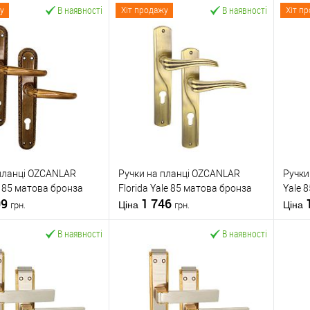
В наявності
В наявності
у
Хіт продажу
Хіт п
планці OZCANLAR
Ручки на планці OZCANLAR
Ручки
e 85 матова бронза
Florida Yale 85 матова бронза
Yale 
09
1 746
Ціна
Ціна
грн.
грн.
В наявності
В наявності
У кошик
У кошик
 в 1 клік
До
Купити в 1 клік
До
К
порівняння
порівняння