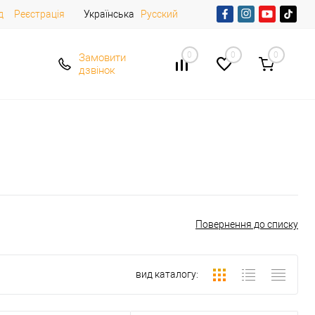
д
Реєстрація
Українська
Русский
0
0
0
Замовити
дзвінок
Повернення до списку
вид каталогу: