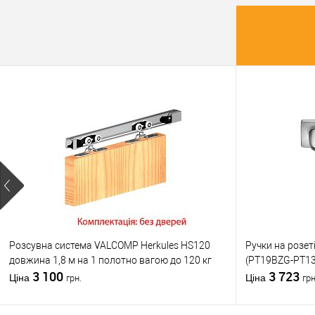
У о
Виробник
Тип товару
Матеріал д
Країна вир
Міжосьова
відстань
Розсувна система VALCOMP Herkules HS120
Ручки на розет
довжина 1,8 м на 1 полотно вагою до 120 кг
(PT19BZG-PT13
3 100
3 723
Ціна
Ціна
грн.
грн