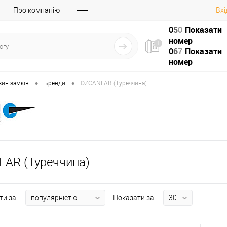
Про компанію
Вхі
0
5
0
Показати
номер
0
6
7
Показати
номер
•
•
зин замків
Бренди
OZCANLAR (Туреччина)
AR (Туреччина)
ти за:
Показати за: