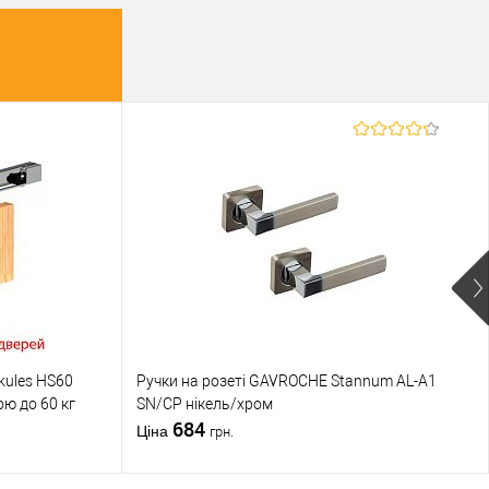
kules HS60
Ручки на розеті GAVROCHE Stannum AL-A1
ою до 60 кг
SN/CP нікель/хром
684
Ціна
грн.