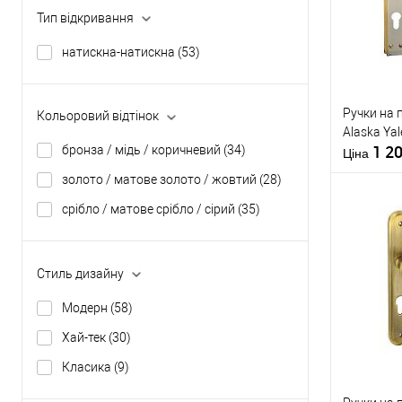
Тип відкривання
У о
натискна-натискна
(53)
Виробник
Тип товару
Ручки на 
Кольоровий відтінок
Alaska Ya
1 2
бронза / мідь / коричневий
(34)
Матеріал д
Ціна
Країна вир
золото / матове золото / жовтий
(28)
Міжосьова
срібло / матове срібло / сірий
(35)
відстань
Купити
Стиль дизайну
Модерн
(58)
У о
Хай-тек
(30)
Класика
(9)
Виробник
Тип товару