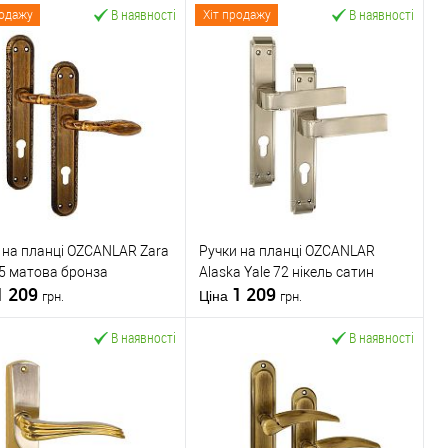
В наявності
В наявності
родажу
Хіт продажу
 на планці OZCANLAR Zara
Ручки на планці OZCANLAR
85 матова бронза
Alaska Yale 72 нікель сатин
1 209
1 209
Ціна
грн.
грн.
В наявності
В наявності
У кошик
У кошик
упити в 1 клік
До
Купити в 1 клік
До
порівняння
порівняння