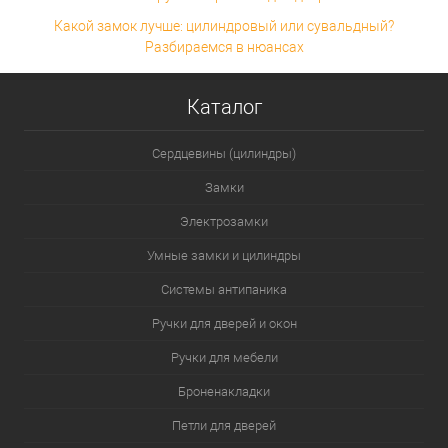
Какой замок лучше: цилиндровый или сувальдный?
Разбираемся в нюансах
Каталог
Сердцевины (цилиндры)
Замки
Электрозамки
Умные замки и цилиндры
Системы антипаника
Ручки для дверей и окон
Ручки для мебели
Броненакладки
Петли для дверей