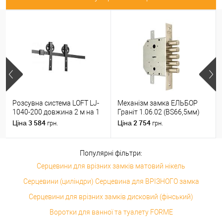
Розсувна система LOFT LJ-
Механізм замка ЕЛЬБОР
1040-200 довжина 2 м на 1
Граніт 1.06.02 (BS66,5мм)
полотно вагою до 100 кг
(н)
3 584
2 754
Ціна
Ціна
грн.
грн.
Популярні фільтри:
Серцевини для врізних замків матовий нікель
Серцевини (циліндри) Серцевина для ВРІЗНОГО замка
Серцевини для врізних замків дисковий (фінський)
Воротки для ванної та туалету FORME