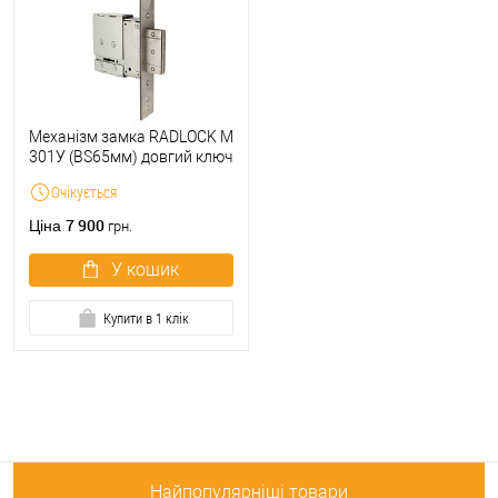
Механізм замка RADLOCK M
301У (BS65мм) довгий ключ
Очікується
7 900
Ціна
грн.
У кошик
Купити в 1 клік
Найпопулярніші товари