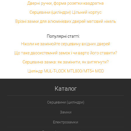
Дверні ручки, форма розетки квадратна
Серцевини (циліндри) Цільний корпус
Врізні замки для алюмінієвих дверей матовий нікель
Популярні статті:
Ніколи не замінюйте серцевину вхідних дверей
Що таке двосистемний замок і чи варто його ставити?
Серцевина замка: як замінити, як витягнути?
Циліндр MUL-T-LOCK MTL800/MT5+ MOD
Каталог
Серцевини (циліндри)
Замки
Електрозамки