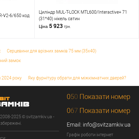
Циліндр MUL-T-LOCK MTL600/Interactive+ 71
R-V2-6/650 код
(31*40) нікель сатин
5 923
Ціна
грн.
к
Серцевини для врізних замків 75 мм (35x40)
ний замок
 2024 року
Яку фурнітуру обрати для міжкімнатних дверей?
0
5
0
Показати номер
0
6
7
Показати номер
 2008-2025 © svitzamkiv.ua -
 збережені.
Email:
info@svitzamkiv.ua
Графік роботи інтернет
си: