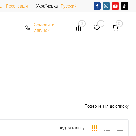
д
Реєстрація
Українська
Русский
0
0
0
Замовити
дзвінок
Повернення до списку
вид каталогу: