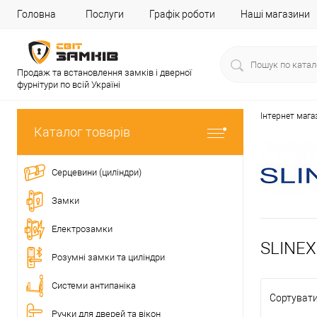
Головна
Послуги
Графік роботи
Наші магазини
Продаж та встановлення замків і дверної
фурнітури по всій Україні
Інтернет мага
Каталог товарів
Серцевини (циліндри)
Замки
Електрозамки
SLINEX
Розумні замки та циліндри
Системи антипаніка
Сортувати
Ручки для дверей та вікон