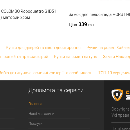
і COLOMBO Roboquattro S ID51
Замок для велосипеда HORST H
) матовий хром
339
Ціна
.
грн.
Ручки для дверей та вікон двостороння
Ручки на розеті Хай-те
 грошей та прикрас сірий
Ручки на розеті латунь
Замки Наклад
Вибір дотягувача: основні критерії та особливості
ТОП-10 серцевин
Допомога та сервіси
Головна
Copyright
Наші магазини
Усі права
Послуги
Наші адре