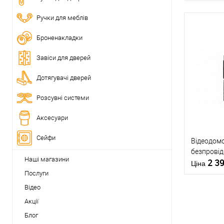
Ручки для меблів
Броненакладки
Завіси для дверей
Дотягувачі дверей
Розсувні системи
Аксесуари
Сейфи
Відеодом
безпрові
Наші магазини
2 3
Ціна
Послуги
Відео
Акції
Блог