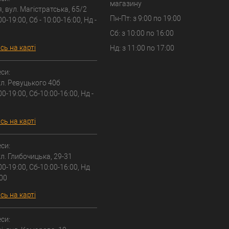
магазину
я, вул. Магістратська, 65/2
Пн-Пт: з 9:00 по 19:00
00-19:00, Сб - 10:00-16:00, Нд -
Сб: з 10:00 по 16:00
ь на карті
Нд: з 11:00 по 17:00
си:
вул. Ревуцького 40б
00-19:00, Сб-10:00-16:00, Нд -
ь на карті
си:
вул. Глибочицька, 29-31
00-19:00, Сб-10:00-16:00, Нд
:00
ь на карті
си: