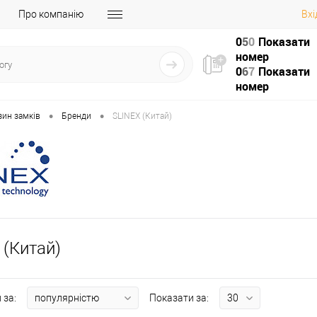
Про компанію
Вхі
0
5
0
Показати
номер
0
6
7
Показати
номер
•
•
зин замків
Бренди
SLINEX (Китай)
 (Китай)
 за:
Показати за: