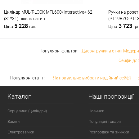
Циліндр MUL-T-LOCK MTL600/Interactive+ 62
Ручки на розет
(31*31) нікель сатин
(PT19BZG-PT13
5 228
3 723
Ціна
Ціна
грн.
грн
Популярні фільтри:
Дверні ручки в стилі Модерн
Сейфи для
Популярні статті:
Як правильно вибрати надійний сейф?
Каталог
Наші пропозиції
Серцевини (циліндри)
Новинки
Замки
Популярні товари
Електрозамки
Розпродаж та знижки