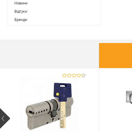
У о
Новини
Відгуки
Виробник
Бренди
Країна вир
Розмова з 
Розмір екра
дюйм
Розширенн
екрану, пікс