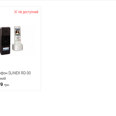
Не доступний
офон SLINEX RD-30
дний
99
грн.
Підписатися