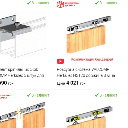
В наявності
В наявності
ект кріпильних скоб
Розсувна система VALCOMP
MP Herkules 5 штук для
Herkules HS120 довжина 3 м на
на товщиною до 45 мм
590
1 полотно вагою до 120 кг
4 021
Ціна
грн.
грн.
В наявності
В наявності
У кошик
У кошик
упити в 1 клік
До
Купити в 1 клік
До
порівняння
порівняння