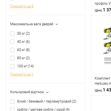
профіль V
Матеріал д
Показати ще 6
H2/180 1,
1 3
Комплектац
Ціна
розсувної
системи
Максимальна вага дверей
Країна вир
30 кг
(2)
40 кг
(6)
Купити
60 кг
(8)
У о
80 кг
(2)
100 кг
(14)
Виробник
Показати ще 1
Тип товару
Комплект
Країна вир
Herkules 
Статус (гур
з дерева д
1 4
Довжина
Ціна
Кольоровий відтінок
направля
білий / бежевий / перламутровий
(2)
срібло / матове срібло / сірий
(4)