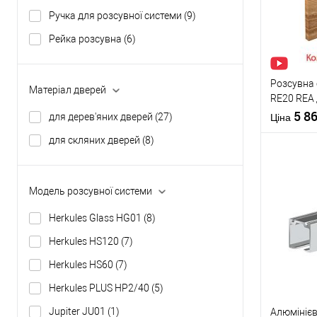
Ручка для розсувної системи
(9)
У о
Рейка розсувна
(6)
Виробник
Тип товару
Розсувна
Матеріал дверей
RE20 REA 
Матеріал д
полотно д
5 8
для дерев'яних дверей
(27)
Комплектац
Ціна
розсувної
для скляних дверей
(8)
системи
Країна вир
Модель розсувної системи
Купити
Herkules Glass HG01
(8)
Herkules HS120
(7)
У о
Herkules HS60
(7)
Виробник
Herkules PLUS HP2/40
(5)
Тип товару
Jupiter JU01
(1)
Алюмініє