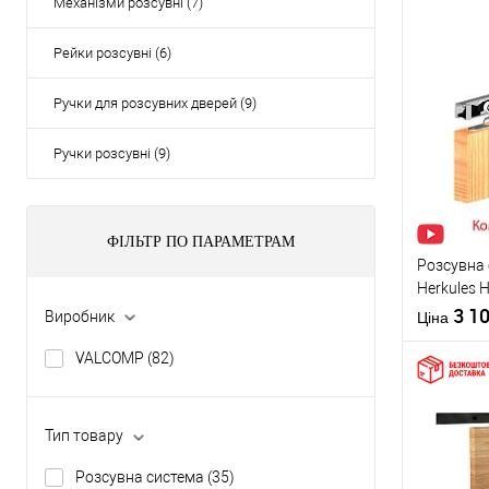
Механізми розсувні (7)
Рейки розсувні (6)
Ручки для розсувних дверей (9)
Ручки розсувні (9)
ФІЛЬТР ПО ПАРАМЕТРАМ
Розсувна
Herkules 
на 1 поло
3 1
Виробник
Ціна
VALCOMP
(82)
Тип товару
Купити
Розсувна система
(35)