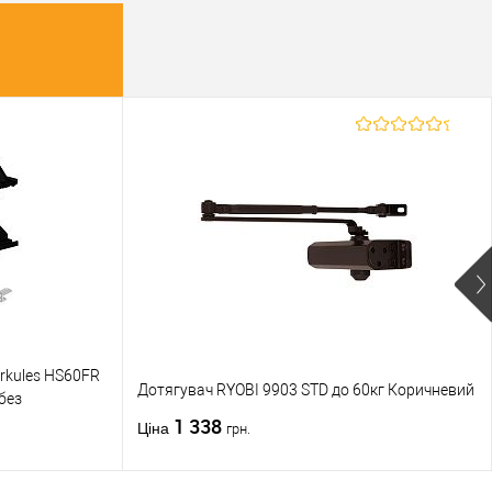
rkules HS60FR
Дотягувач RYOBI 9903 STD до 60кг Коричневий
 без
1 338
Ціна
грн.