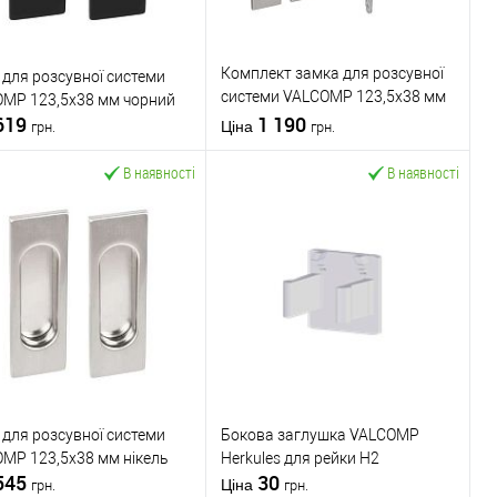
ник
VALCOMP
Виробник
VALCOMP
 виробник
Польща
Країна виробник
Польща
Комплект замка для розсувної
 для розсувної системи
 (гурт)
1В наявності
Статус (гурт)
1В наявності
системи VALCOMP 123,5x38 мм
MP 123,5x38 мм чорний
619
WC нікель
1 190
Ціна
грн.
грн.
В наявності
В наявності
У кошик
У кошик
упити в 1 клік
До
Купити в 1 клік
До
порівняння
порівняння
У обране
У обране
ник
VALCOMP
Виробник
VALCOMP
Ручка для
Країна виробник
Польща
 для розсувної системи
Бокова заглушка VALCOMP
розсувної
Кольоровий
срібло / матове
MP 123,5x38 мм нікель
Herkules для рейки Н2
вару
системи
відтінок
срібло / сірий
545
30
 виробник
Польща
Статус (гурт)
1В наявності
Ціна
грн.
грн.