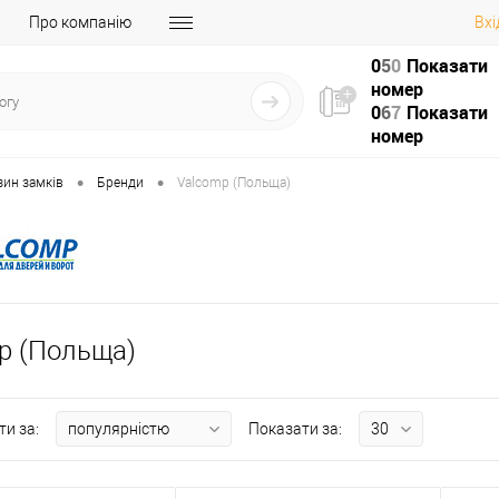
Про компанію
Вхі
0
5
0
Показати
номер
0
6
7
Показати
номер
•
•
зин замків
Бренди
Valcomp (Польща)
p (Польща)
ти за:
Показати за: