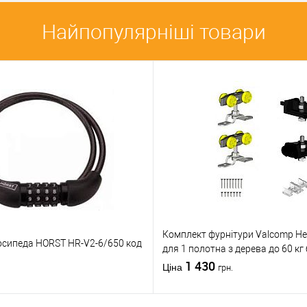
порівняння
порівняння
Найпопулярніші товари
бране
У обране
VALCOMP
Виробник
VALCOMP
обник
Польща
Країна виробник
Польща
а вага
Максимальна вага
100 кг
дверей
40 кг
т)
1В наявності
Статус (гурт)
1В наявності
Комплект фурнітури Valcomp He
осипеда HORST HR-V2-6/650 код
для 1 полотна з дерева до 60 кг
направляючої
1 430
Ціна
грн.