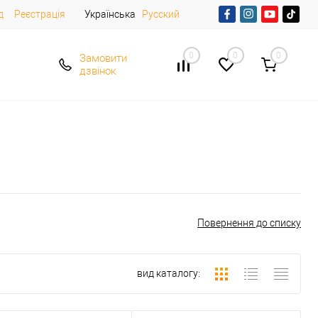
д
Реєстрація
Українська
Русский
0
0
0
Замовити
дзвінок
Повернення до списку
вид каталогу: