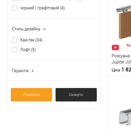
чорний / графітовий
(4)
Купити
У о
Стиль дизайну
Хай-тек
(34)
Виробник
Лофт
(5)
Країна вир
Розсувна
Максимальн
Jupiter J
дверей
полотно в
1 8
Статус (гур
Ціна
Гарантія
1 рік
(8)
25 років
(35)
Показати
Скинути
Купити
У о