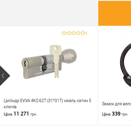
У о
Виробник
Країна вир
Максимальн
дверей
Статус (гур
Циліндр EVVA 4KS 62T (31*31T) нікель сатин 5
Замок для вел
ключів
11 271
339
Ціна
Ціна
грн.
грн.