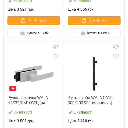
В наявності
В наявності
сталь М304
матовий
3 521
4 555
Ціна
Ціна
грн.
грн.
У кошик
У кошик
Купити в 1 клік
Купити в 1 клік
Ручка-заскочка WALA
Ручка скоба WALA QA10
H4S32/SM1OM1 для
300/200.90 (половинка)
скляних дверей магнітна з
труба 40*20 чорний
В наявності
В наявності
фіксатором B1 срібний
матовий
3 501
2 410
Ціна
Ціна
грн.
грн.