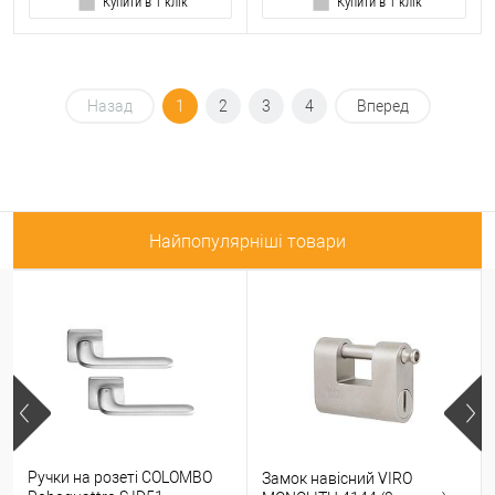
Купити в 1 клік
Купити в 1 клік
Назад
1
2
3
4
Вперед
Найпопулярніші товари
Ручки на розеті COLOMBO
Замок навісний VIRO