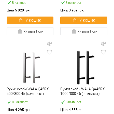
В наявності
В наявності
М304
сталь М304
5 929
3 707
Ціна
Ціна
грн.
грн.
У кошик
У кошик
Купити в 1 клік
Купити в 1 клік
Ручки скоби WALA Q45RX
Ручки скоби WALA QA45RX
500/300.45 (комплект)
1000/800.45 (комплект)
труба 40*20 нержавіюча
труба 40*20 чорний
В наявності
В наявності
сталь М304
матовий
4 295
4 555
Ціна
Ціна
грн.
грн.