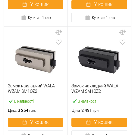
У кошик
У кошик
Купити в 1 клік
Купити в 1 клік
Замок накладний WALA
Замок накладний WALA
WZAM SM1OZ2
WZAM SM1OZ2
двосторонній для скляних
двосторонній для скляних
В наявності
В наявності
дверей (скло-скло) INOX
дверей (скло-скло) матовий
нержавіюча сталь
чорний
3 254
2 491
Ціна
Ціна
грн.
грн.
У кошик
У кошик