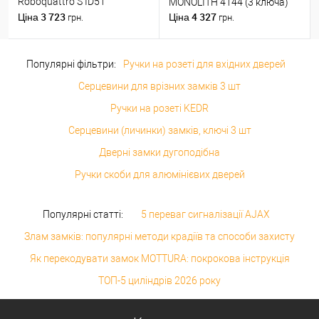
Roboquattro S ID51
MONOLITH 4144 (3 ключа)
(PT19BZG-PT13) матовий
3 723
4 327
Ціна
Ціна
грн.
грн.
хром
Популярні фільтри:
Ручки на розеті для вхідних дверей
Серцевини для врізних замків 3 шт
Ручки на розеті KEDR
Серцевини (личинки) замків, ключі 3 шт
Дверні замки дугоподібна
Ручки скоби для алюмінієвих дверей
Популярні статті:
5 переваг сигналізації AJAX
Злам замків: популярні методи крадіїв та способи захисту
Як перекодувати замок MOTTURA: покрокова інструкція
ТОП-5 циліндрів 2026 року