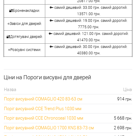
20817.00 грн.
🔑 самий дешевий: 33.00 грн. самий дорогий:
🔐Броненакладки:
13571.00 грн.
🔑 самий дешевий: 19.00 грн. самий дорогий:
⭐Завіси для дверей:
7775.00 грн.
🔑 самий дешевий: 121.00 грн. самий дорогий:
🔐Дотягувачі дверей:
41470.00 грн.
🔑 самий дешевий: 30.00 грн. самий дорогий:
⭐Розсувні системи:
40380.00 грн.
🔑 самий дешевий: 15.00 грн. самий дорогий:
🔐Аксесуари:
8645.00 грн.
🔑 самий дешевий: 780.00 грн. самий дорогий:
⭐Сейфи:
Ціни на Пороги висувні для дверей
396000.00 грн.
🔑 самий дешевий: 1050.00 грн. самий дорогий:
🔐Домофони:
Назва
Ціна
11100.00 грн.
Поріг висувний COMAGLIO 420 83-63 см
914
грн.
⭐Сигналізація AJAX:
🔑 самий дешевий: грн. самий дорогий: грн.
Поріг висувний CCE Trend Plus 1030 мм
Поріг висувний CCE Chronoseal 1030 мм
5 668
грн.
Поріг висувний COMAGLIO 1700 XNS 83-73 см
2 698
грн.