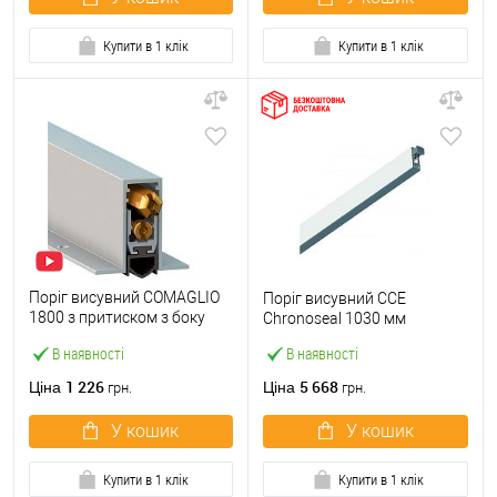
Купити в 1 клік
Купити в 1 клік
Поріг висувний COMAGLIO
Поріг висувний CCE
1800 з притиском з боку
Chronoseal 1030 мм
короба 73-63 см
В наявності
В наявності
1 226
5 668
Ціна
Ціна
грн.
грн.
У кошик
У кошик
Купити в 1 клік
Купити в 1 клік