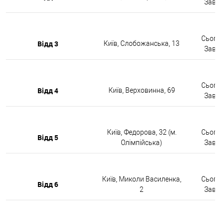
Завтр
Сьогод
Відд 3
Київ, Слобожанська, 13
Завтр
Сьогод
Відд 4
Київ, Верховинна, 69
Завтр
Київ, Федорова, 32 (м.
Сьогод
Відд 5
Олімпійська)
Завтр
Київ, Миколи Василенка,
Сьогод
Відд 6
2
Завтр