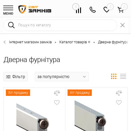
0
0
МЕНЮ
Інтернет магазин замків
Каталог товарів ⭐
Дверна фурнітура 
•
•
Дверна фурнітура
Фільтр
Хіт продажу
Хіт продажу