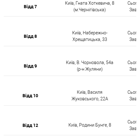
Київ, Гната Хоткевича, 8
Сьогод
Відд 7
(м.Чернігівська)
Завтр
Київ, Набережно-
Сьогод
Відд 8
Хрещатицька, 33
Завтр
Київ, В. Чорновола, 54а
Сьогод
Відд 9
(р-н Жуляни)
Завтр
Київ, Василя
Сьогод
Відд 10
Жуковського, 22А
Завтр
Сьогод
Відд 12
Київ, Родини Бунге, 8
Завтр