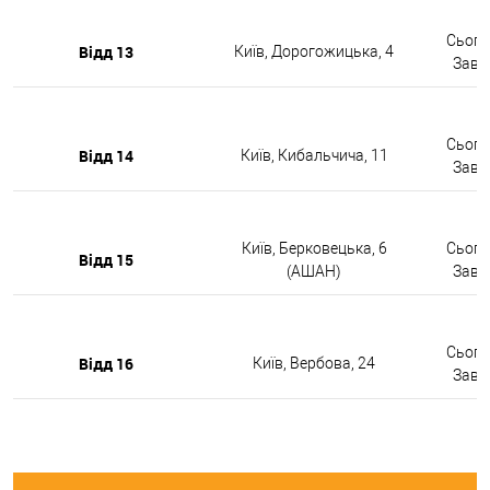
Сьогод
Відд 13
Київ, Дорогожицька, 4
Завтр
Сьогод
Відд 14
Київ, Кибальчича, 11
Завтр
Київ, Берковецька, 6
Сьогод
Відд 15
(АШАН)
Завтр
Сьогод
Відд 16
Київ, Вербова, 24
Завтр