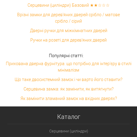
Серцевини (циліндри) Базовий ★★☆☆☆
Врізні замки для дерев'яних дверей срібло / матове
срібло / сірий
Дверні ручки для міжкімнатних дверей
Ручки на розеті для дерев'яних дверей
Популярні статті:
Прихована дверна фурнітура: що потрібно для інтер'єру в стилі
мінімалізм
Що таке двосистемний замок і чи варто його ставити?
Серцевина замка: як замінити, як витягнути?
Як замінити зламаний замок на вхідних дверях?
Каталог
Серцевини (циліндри)