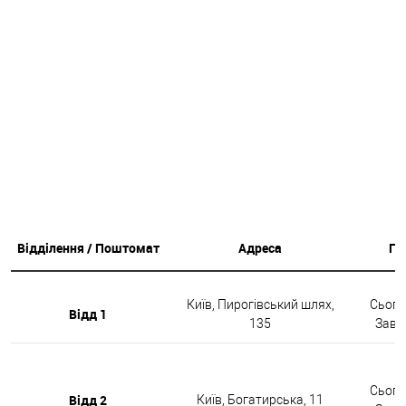
Відділення / Поштомат
Адреса
Гр
Київ, Пирогівський шлях,
Сьогод
Відд 1
135
Завтр
Сьогод
Відд 2
Київ, Богатирська, 11