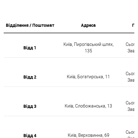
Відділення / Поштомат
Адреса
Гр
Київ, Пирогівський шлях,
Сьогод
Відд 1
135
Завтр
Сьогод
Відд 2
Київ, Богатирська, 11
Завтр
Сьогод
Відд 3
Київ, Слобожанська, 13
Завтр
Сьогод
Відд 4
Київ, Верховинна, 69