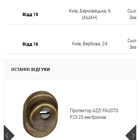
Київ, Берковецька, 6
Сьогод
Відд 15
(АШАН)
Завтр
Сьогод
Відд 16
Київ, Вербова, 24
Завтр
ОСТАННІ ВІДГУКИ
Протектор AZZI FAUSTO
F23 25 мм бронза