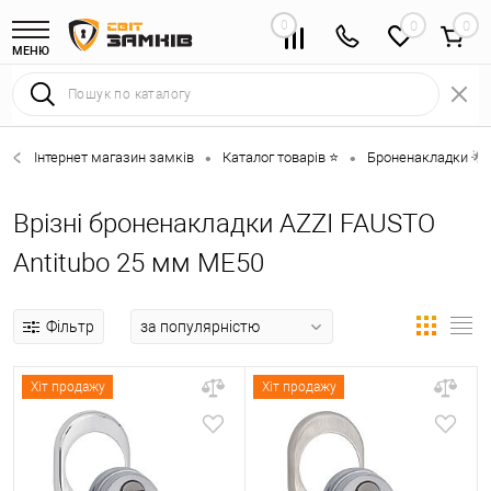
0
0
МЕНЮ
Інтернет магазин замків
Каталог товарів ⭐
Броненакладки 🌟
•
•
Врізні броненакладки AZZI FAUSTO
Antitubo 25 мм ME50
Фільтр
Хіт продажу
Хіт продажу