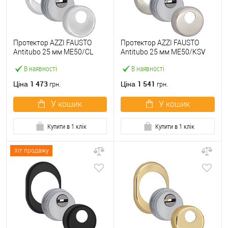
Протектор AZZI FAUSTO
Протектор AZZI FAUSTO
Antitubo 25 мм ME50/CL
Antitubo 25 мм ME50/KSV
овальний стандарт хром
овальний стандарт нікель
В наявності
В наявності
полірований
матовий
1 473
1 541
Ціна
Ціна
грн.
грн.
У кошик
У кошик
Купити в 1 клік
Купити в 1 клік
Хіт продажу