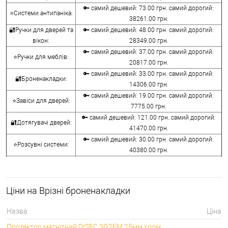
🔑 самий дешевий: 73.00 грн. самий дорогий:
⭐Системи антипаніка:
38261.00 грн.
🔐Ручки для дверей та
🔑 самий дешевий: 48.00 грн. самий дорогий:
вікон:
28349.00 грн.
🔑 самий дешевий: 37.00 грн. самий дорогий:
⭐Ручки для меблів:
20817.00 грн.
🔑 самий дешевий: 33.00 грн. самий дорогий:
🔐Броненакладки:
14306.00 грн.
🔑 самий дешевий: 19.00 грн. самий дорогий:
⭐Завіси для дверей:
7775.00 грн.
🔑 самий дешевий: 121.00 грн. самий дорогий:
🔐Дотягувачі дверей:
41470.00 грн.
🔑 самий дешевий: 30.00 грн. самий дорогий:
⭐Розсувні системи:
40380.00 грн.
🔑 самий дешевий: 15.00 грн. самий дорогий:
🔐Аксесуари:
8645.00 грн.
🔑 самий дешевий: 780.00 грн. самий дорогий:
⭐Сейфи:
Ціни на Врізні броненакладки
396000.00 грн.
🔑 самий дешевий: 1050.00 грн. самий дорогий:
🔐Домофони:
Назва
Ціна
11100.00 грн.
Протектор магнітний DISEC 3G2FM 25мм хром
⭐Сигналізація AJAX:
🔑 самий дешевий: грн. самий дорогий: грн.