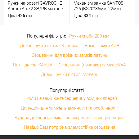
Ручки на розеті GAVROCHE
Механізм замка SANTOS
Aurum Au-Z2 SB/PB матове
726 (BS20*85мм, 22мм)
золото/золото
матовий хром
426
834
Ціна
Ціна
грн.
грн.
Популярні фільтри:
Ручки скоби 200 мм
Дверні ручки в стилі Класика
Врізні замки AGB
Серцевини для врізних замків латунь
Петлі дверні SAFITA
Серцевини (личинки) замка EVVA
Дверні ручки в стилі Модерн
Популярні статті:
Ніколи не замінюйте серцевину вхідних дверей
Циліндри для замків: відмінності та особливості
Будова дверного замка: що всередині та як це працює
Навіщо Вам потрібна зламостійка серцевина