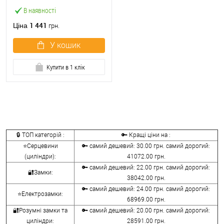
овальний стандарт латунь
В наявності
матова
1 441
Ціна
грн.
У кошик
Купити в 1 клік
🔒 ТОП категорій :
🔑 Кращі ціни на :
⭐Серцевини
🔑 самий дешевий: 30.00 грн. самий дорогий:
(циліндри):
41072.00 грн.
🔑 самий дешевий: 22.00 грн. самий дорогий:
🔐Замки:
38042.00 грн.
🔑 самий дешевий: 24.00 грн. самий дорогий:
⭐Електрозамки:
68969.00 грн.
🔐Розумні замки та
🔑 самий дешевий: 20.00 грн. самий дорогий:
циліндри:
28591.00 грн.