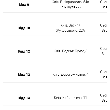
Київ, В. Чорновола, 54а
Сьогод
Відд 9
(р-н Жуляни)
Завтр
Київ, Василя
Сьогод
Відд 10
Жуковського, 22А
Завтр
Сьогод
Відд 12
Київ, Родини Бунге, 8
Завтр
Сьогод
Відд 13
Київ, Дорогожицька, 4
Завтр
Сьогод
Відд 14
Київ, Кибальчича, 11
Завтр