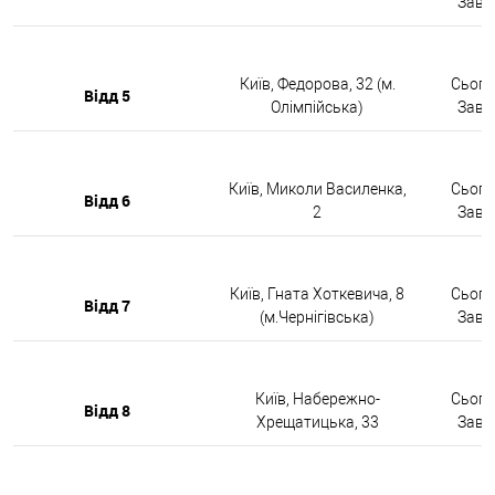
Завтр
Київ, Федорова, 32 (м.
Сьогод
Відд 5
Олімпійська)
Завтр
Київ, Миколи Василенка,
Сьогод
Відд 6
2
Завтр
Київ, Гната Хоткевича, 8
Сьогод
Відд 7
(м.Чернігівська)
Завтр
Київ, Набережно-
Сьогод
Відд 8
Хрещатицька, 33
Завтр