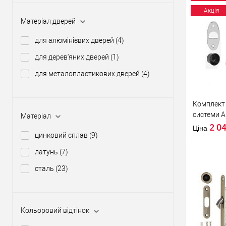
Акція
Матеріал дверей
Купити
для алюмінієвих дверей
(4)
для дерев'яних дверей
(1)
У о
для металопластикових дверей
(4)
Виробник
Країна вир
Комплект 
Кольорови
системи AG
Матеріал
відтінок
білий
2 0
Статус (гур
Ціна
цинковий сплав
(9)
латунь
(7)
сталь
(23)
Купити
Кольоровий відтінок
У о