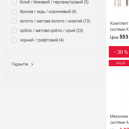
білий / бежевий / перламутровий
(3)
бронза / мідь / коричневий
(4)
Виробник
Країна вир
золото / матове золото / жовтий
(10)
Комплект 
Кольорови
системи K
срібло / матове срібло / сірий
(23)
відтінок
+ зв.план
55
Статус (гур
Ціна
чорний / графітовий
(4)
Гарантія
- 30 %
Акція
Гарантія
1 рік
(22)
Купити
У о
Виробник
Країна вир
Механізм 
Кольорови
системи AG
відтінок
WC B0898