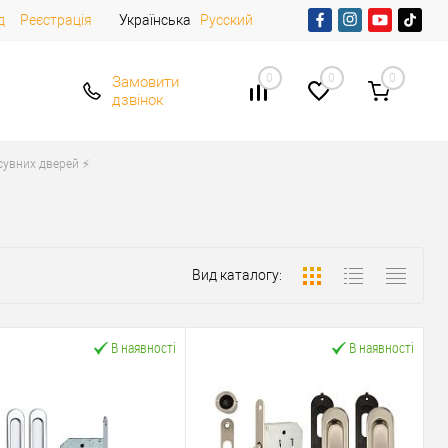
д
Реєстрація
Українська
Русский
0
0
0
Замовити
дзвінок
увних дверей ⚡️
Вид каталогу:
В наявності
В наявності