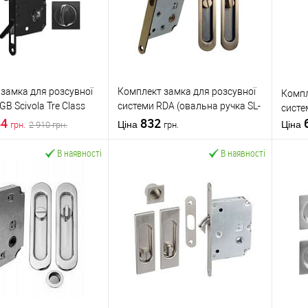
замка для розсувної
Комплект замка для розсувної
Компл
B Scivola Tre Class
системи RDA (овальна ручка SL-
систе
44
155 + замок RDA 4120)
832
Ціна
Ціна
2 910
грн.
грн.
грн.
мат.антична латунь
В наявності
В наявності
У кошик
У кошик
 в 1 клік
До
Купити в 1 клік
До
К
порівняння
порівняння
бране
У обране
AGB
Виробник
RDA
Вироб
обник
Італія
Країна виробник
Китай
Країна