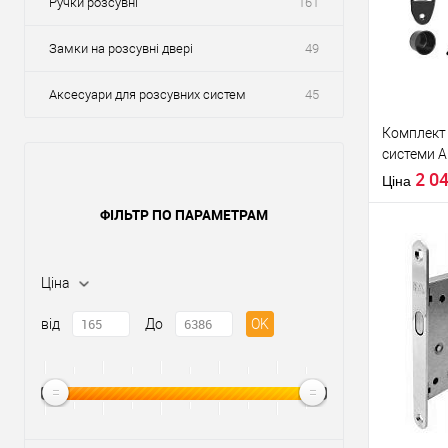
Ручки розсувні
161
Замки на розсувні двері
49
Аксесуари для розсувних систем
45
Комплект 
системи AG
чорний
2 0
Ціна
ФІЛЬТР ПО ПАРАМЕТРАМ
Ціна
Купити
від
До
OK
У о
Виробник
Країна вир