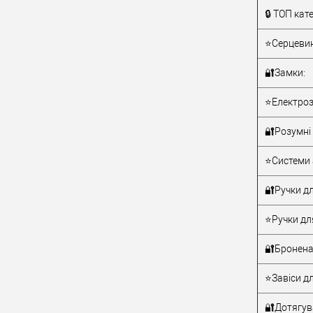
Країна вир
🔒 ТОП кате
Статус (гур
⭐Серцевин
🔐Замки:
⭐Електроз
🔐Розумні 
⭐Системи 
🔐Ручки дл
⭐Ручки дл
🔐Бронена
⭐Завіси дл
🔐Дотягува