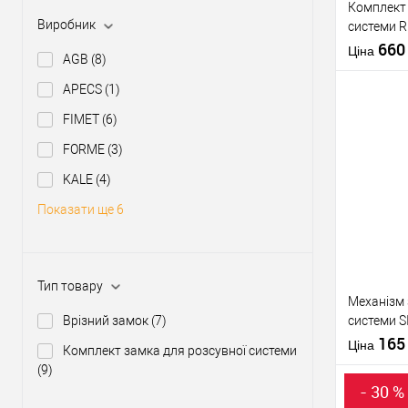
Комплект 
Кольорови
Виробник
системи R
відтінок
155 + зам
66
Статус (гур
Ціна
AGB
(8)
хром
Гарантія
APECS
(1)
FIMET
(6)
FORME
(3)
Купити
KALE
(4)
Показати ще 6
У о
Виробник
Тип товару
Країна вир
Механізм 
Кольорови
Врізний замок
(7)
системи S
відтінок
СР полір
16
Статус (гур
Ціна
Комплект замка для розсувної системи
(9)
- 30 %