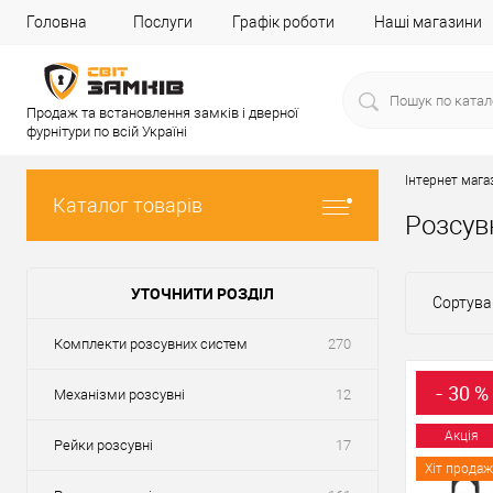
Головна
Послуги
Графік роботи
Наші магазини
Продаж та встановлення замків і дверної
фурнітури по всій Україні
Інтернет мага
Каталог товарів
Розсув
УТОЧНИТИ РОЗДІЛ
Сортува
Комплекти розсувних систем
270
- 30 %
Механізми розсувні
12
Акція
Рейки розсувні
17
Хіт продаж