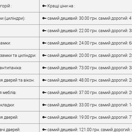
обник
Польща
Комплект замка
горій :
🔑 Кращі ціни на :
т)
1В наявності
для розсувної
Тип товару
системи
и (циліндри):
🔑 самий дешевий: 30.00 грн. самий дорогий: 4
Країна виробник
Італія
Кольоровий
срібло / матове
🔑 самий дешевий: 22.00 грн. самий дорогий: 3
відтінок
срібло / сірий
Статус (гурт)
1В наявності
амки:
🔑 самий дешевий: 24.00 грн. самий дорогий: 6
замки та циліндри:
🔑 самий дешевий: 20.00 грн. самий дорогий: 2
антипаніка:
🔑 самий дешевий: 73.00 грн. самий дорогий: 3
я дверей та вікон:
🔑 самий дешевий: 48.00 грн. самий дорогий: 2
я меблів:
🔑 самий дешевий: 37.00 грн. самий дорогий: 2
кладки:
🔑 самий дешевий: 33.00 грн. самий дорогий: 1
я дверей:
🔑 самий дешевий: 19.00 грн. самий дорогий: 7
чі дверей:
🔑 самий дешевий: 121.00 грн. самий дорогий: 