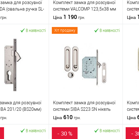
замка для розсувної
Комплект замка для розсувної
Компл
й
чорний /
Кольоровий
золото / матове
Кольо
DA (овальна ручка SL-
системи VALCOMP 123,5x38 мм
систе
графітовий
відтінок
золото / жовтий
відтін
ок RDA 4120) матовий
0
WC нікель
1 190
нікел
т)
1В наявності
Статус (гурт)
2Очікується
Статус
Ціна
Ціна
грн.
грн.
1 рік
Гарант
В наявності
В наявності
Хіт продажу
У кошик
У кошик
 в 1 клік
До
Купити в 1 клік
До
К
порівняння
порівняння
бране
У обране
RDA
Виробник
VALCOMP
Вироб
обник
Китай
Країна виробник
Польща
Країна
замка для розсувної
Комплект замка для розсувної
Компл
й
срібло / матове
Кольоровий
срібло / матове
Кольо
IBA 201/20 (BS20мм)
системи SIBA S223 SN нікель
систе
срібло / сірий
відтінок
срібло / сірий
відтін
ований хром
5
матовий
610
полір
т)
2Очікується
Статус (гурт)
1В наявності
Статус
Ціна
Ціна
грн.
грн.
Гарантія
1 рік
Гарант
В наявності
В наявності
- 30 %
- 3