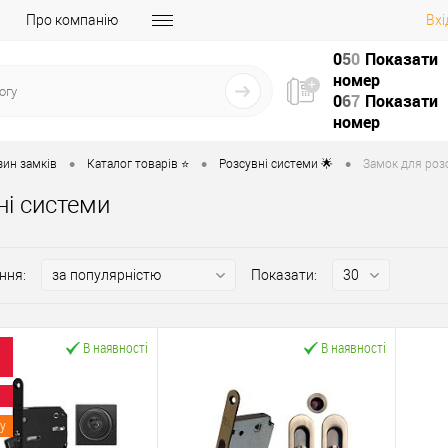
Про компанію
Вхі
0
5
0
Показати
номер
0
6
7
Показати
номер
•
•
•
зин замків
Каталог товарів ⭐
Розсувні системи 🌟
Замок для розс
ні системи
ння:
Показати:
В наявності
В наявності
у