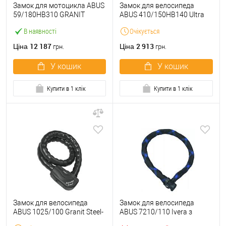
Замок для мотоцикла ABUS
Замок для велосипеда
59/180HB310 GRANIT
ABUS 410/150HB140 Ultra
Extreme 310 мм 2 ключа
Mini SH 140 мм 2 ключа +
В наявності
Очікується
трос Cobra 10/120 120 см
12 187
2 913
Ціна
Ціна
грн.
грн.
У кошик
У кошик
Купити в 1 клік
Купити в 1 клік
Замок для велосипеда
Замок для велосипеда
ABUS 1025/100 Granit Steel-
ABUS 7210/110 Ivera з
O-Flex X-Plus з тросом 100
ланцюгом 110 см 2 ключа