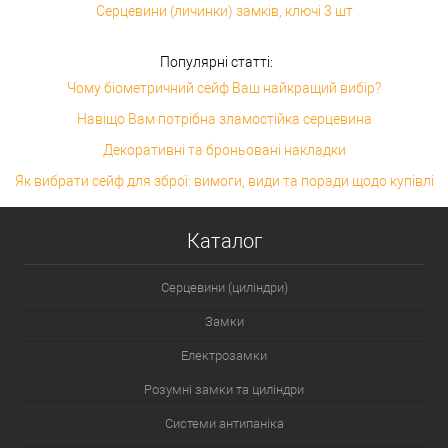
Серцевини (личинки) замків, ключі 3 шт
Популярні статті:
Чому біометричний сейф Ваш найкращий вибір?
Навіщо Вам потрібна зламостійка серцевина
Декоративні та броньовані накладки
Як вибрати сейф для зброї: вимоги, види та поради щодо купівлі
Каталог
Серцевини (циліндри)
Замки
Електрозамки
Розумні замки та циліндри
Системи антипаніка