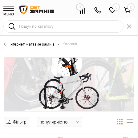
0
0
МЕНЮ
Інтернет магазин замків
Колекції
•
Захисти свій транспорт
Фільтр