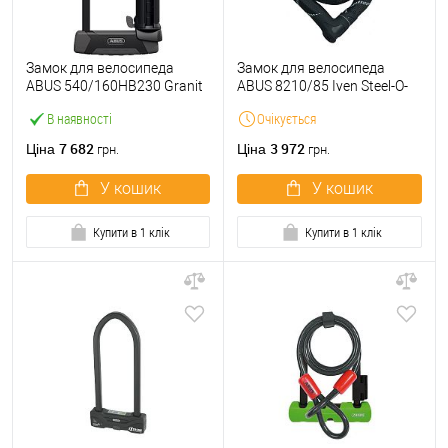
Замок для велосипеда
Замок для велосипеда
ABUS 540/160HB230 Granit
ABUS 8210/85 Iven Steel-O-
X-Plus SHB 230 мм 2 ключа
Chain з ланцюгом 85 см 2
В наявності
Очікується
ключа
7 682
3 972
Ціна
Ціна
грн.
грн.
У кошик
У кошик
Купити в 1 клік
Купити в 1 клік