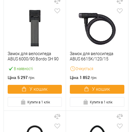
Замок для велосипеда
Замок для велосипеда
ABUS 6000/90 Bordo SH 90
ABUS 6615K/120/15
см 2 ключа Black чорний
Microflex Black SCLL чорний
В наявності
Очікується
з тросом 120 см 2 ключа
5 297
1 852
Ціна
Ціна
грн.
грн.
У кошик
У кошик
Купити в 1 клік
Купити в 1 клік