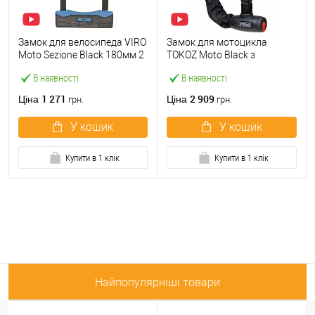
Замок для велосипеда VIRO
Замок для мотоцикла
Moto Sezione Black 180мм 2
TOKOZ Moto Black з
ключа
ланцюгом 200см 2 ключа
В наявності
В наявності
1 271
2 909
Ціна
Ціна
грн.
грн.
У кошик
У кошик
Купити в 1 клік
Купити в 1 клік
Найпопулярніші товари