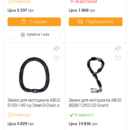
Очікується
Не доступний
см 2 ключа
5 297
1 868
Ціна
Ціна
грн.
грн.
У кошик
Підписатися
Купити в 1 клік
Замок для мотоцикла ABUS
Замок для мотоцикла ABUS
9100/140 Ivy Steel-O-Chain з
8008/12KS120 Granit
ланцюгом 140 см 2 ключа
Detecto X-Plus з ланцюгом
Очікується
В наявності
120 см 2 ключа
5 829
14 836
Ціна
Ціна
грн.
грн.