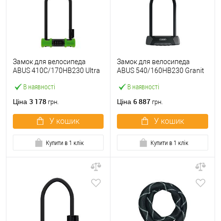
Замок для велосипеда
Замок для велосипеда
ABUS 410C/170HB230 Ultra
ABUS 540/160HB230 Granit
Combo SH34 230 мм
X-Plus 230 мм 2 ключа
В наявності
В наявності
кодовий Green зелений
3 178
6 887
Ціна
Ціна
грн.
грн.
У кошик
У кошик
Купити в 1 клік
Купити в 1 клік