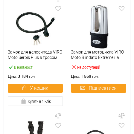
Замок для велосипеда VIRO
Замок для мотоцикла VIRO
Moto Serpis Plus з тросом
Moto Blindato Extreme на
120см 3 ключа
гальмівний диск 3 ключа
В наявності
Не доступний
3 184
1 569
Ціна
Ціна
грн.
грн.
У кошик
Підписатися
Купити в 1 клік