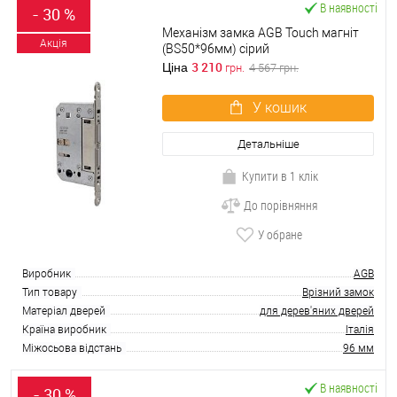
В наявності
- 30 %
Механізм замка AGB Touch магніт
Акція
(BS50*96мм) сірий
3 210
Ціна
грн.
4 567
грн.
У кошик
Детальніше
Купити в 1 клік
До порівняння
У обране
Виробник
AGB
Тип товару
Врізний замок
Матеріал дверей
для дерев'яних дверей
Країна виробник
Італія
Міжосьова відстань
96 мм
В наявності
- 30 %