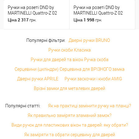
Ручки на розеті DND by
Ручки на розеті DND by
MARTINELLI Quattro-Z 02
MARTINELLI Quattro-Z 02
ZNE чорний
ZCS матовий хром
2 317
1 998
Ціна
Ціна
грн.
грн.
Популярні фільтри:
Дверні ручки BRUNO
Ручки скоби Класика
Ручки для дверей та вікон Ручка скоба
Серцевини (циліндри) Серцевина для ВРІЗНОГО замка
Дверні ручки APRILE
Ручки заскочки і кноби AMIG
Врізні замки для металевих дверей
Популярні статті:
Як на практиці замінити ручку на планці?
Як правильно заміряти зламаний замок?
Види ручок для пластикових вікон та дверей: яку обрати?
Як заміряти та обрати серцевину для дверей