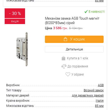
Міжосьова відстань
85 мм
В наявності
- 30 %
Механізм замка AGB Touch магніт
Акція
(BS50*85мм) сірий
3 586
Ціна
грн.
5 104
грн.
У кошик
Детальніше
Купити в 1 клік
До порівняння
У обране
Виробник
AGB
Тип товару
Врізний замок
Матеріал дверей
для дерев'яних дверей
Країна виробник
Італія
Міжосьова відстань
85 мм