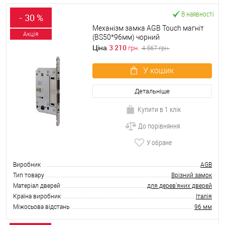
В наявності
- 30 %
Механізм замка AGB Touch магніт
Акція
(BS50*96мм) чорний
3 210
Ціна
грн.
4 567
грн.
У кошик
Детальніше
Купити в 1 клік
До порівняння
У обране
Виробник
AGB
Тип товару
Врізний замок
Матеріал дверей
для дерев'яних дверей
Країна виробник
Італія
Міжосьова відстань
96 мм