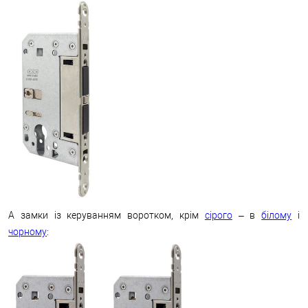
А замки із керуванням воротком, крім
сірого
– в
білому
і
чорному
: