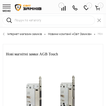
0
0
МЕНЮ
Інтернет магазин замків
Новини компанії «Світ Замків»
Нові 
•
•
Нові магнітні замки AGB Touch