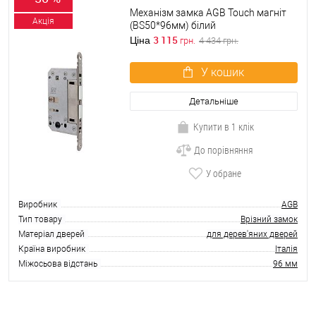
Механізм замка AGB Touch магніт
Акція
(BS50*96мм) білий
3 115
Ціна
грн.
4 434
грн.
У кошик
Детальніше
Купити в 1 клік
До порівняння
У обране
Виробник
AGB
Тип товару
Врізний замок
Матеріал дверей
для дерев'яних дверей
Країна виробник
Італія
Міжосьова відстань
96 мм