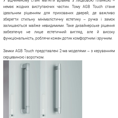
У відчиненому стані магніти врівень з лицьовою планкою –
немає жодних виступаючих частин. Тому AGB Touch стане
ідеальним рішенням для прихованих дверей, де важливо
зберегти стильну мінімалістичну естетику – ручка і замок
залишаються майже невидимими. Таке дизайнерське рішення
забезпечує не лише естетичний вигляд, але й високу
функціональність, роблячи кожен дотик комфортним і зручним.
Замки AGB Touch представлені 2-ма моделями – з керуванням
серцевиною і воротком.