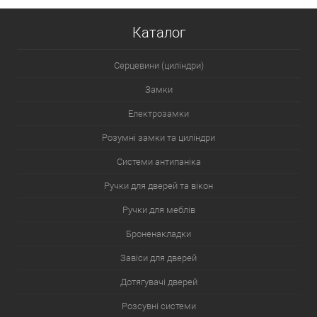
Каталог
Серцевини (циліндри)
Замки
Електрозамки
Розумні замки та циліндри
Системи антипаніка
Ручки для дверей та вікон
Ручки для меблів
Броненакладки
Завіси для дверей
Дотягувачі дверей
Розсувні системи