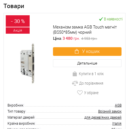
Товари
В наявності
- 30 %
Механізм замка AGB Touch магніт
Акція
(BS50*85мм) чорний
3 480
Ціна
грн.
4 953
грн.
У кошик
Детальніше
Купити в 1 клік
До порівняння
У обране
Виробник
AGB
Тип товару
Врізний замок
Матеріал дверей
для дерев'яних дверей
Країна виробник
Італія