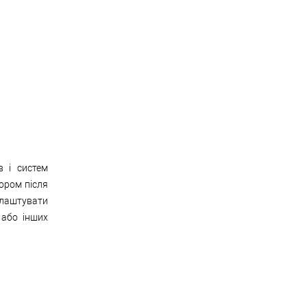
в і систем
ором після
лаштувати
 або інших