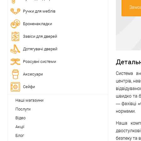
Замов
Ручки для меблів
Броненакладки
Завіси для дверей
Дотягувачі дверей
Деталь
Розсувні системи
Система ан
Аксесуари
центрів, нав
Сейфи
відвідуван
швидко та б
Наші магазини
— фахівці «
Послуги
нормами.
Відео
Наша компа
Акції
двостулкові
Блог
безпеку та 