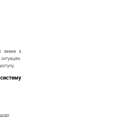
ії замка з
ситуаціях.
доступу.
систему
 щодо