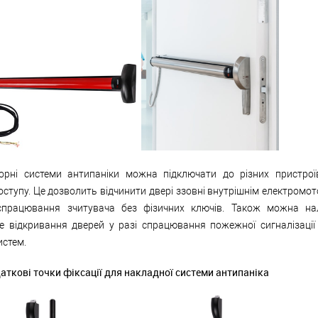
орні системи антипаніки можна підключати до різних пристрої
ступу. Це дозволить відчинити двері ззовні внутрішнім електромот
спрацювання зчитувача без фізичних ключів. Також можна на
е відкривання дверей у разі спрацювання пожежної сигналізації
истем.
аткові точки фіксації для накладної системи антипаніка