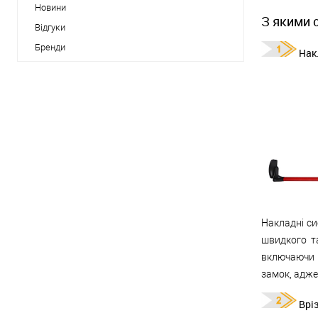
Новини
З якими 
Відгуки
Бренди
Нак
Накладні си
швидкого та
включаючи м
замок, адже
Врі