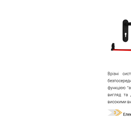
Врізні сис
безпосередн
функцією “а
вигляд та 
високими ви
Еле