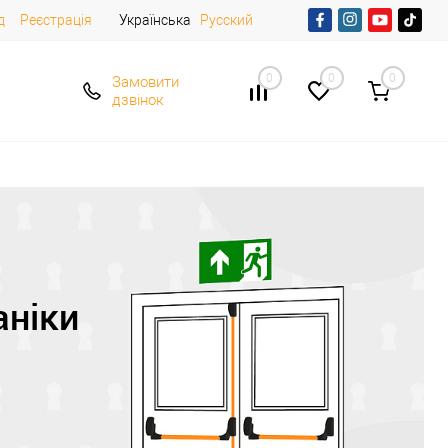
д
Реєстрація
Українська
Русский
0
0
0
Замовити
дзвінок
аніки