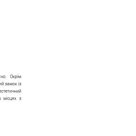
но. Окрім
ий замок із
естетичний
в місцях з