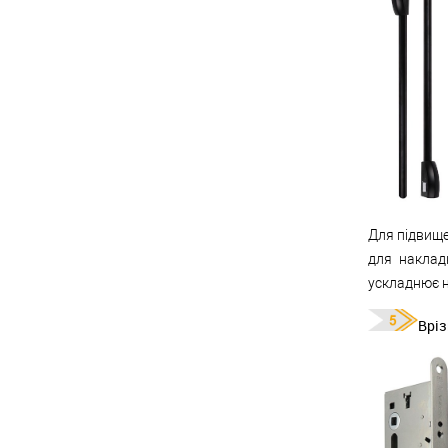
Для підвищ
для наклад
ускладнює н
Вріз