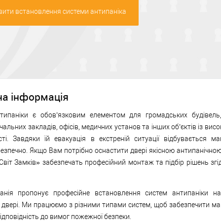
ити встановлення системи антипаніка
на інформація
типаніки є обов’язковим елементом для громадських будівель
чальних закладів, офісів, медичних установ та інших об’єктів із вис
ості. Завдяки їй евакуація в екстреній ситуації відбувається м
езпечно. Якщо Вам потрібно оснастити двері якісною антипанічно
Світ Замків» забезпечать професійний монтаж та підбір рішень згі
нія пропонує професійне встановлення систем антипаніки на
 двері. Ми працюємо з різними типами систем, щоб забезпечити м
відповідність до вимог пожежної безпеки.