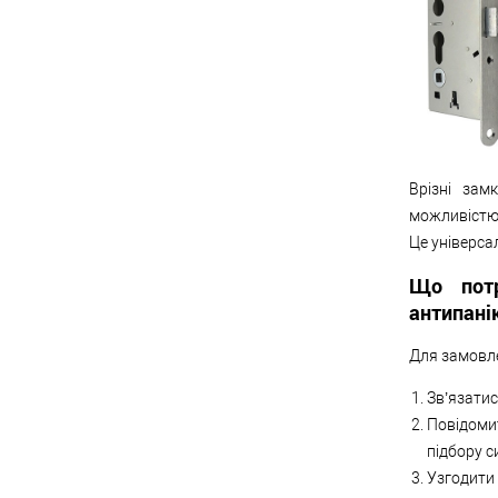
Врізні зам
можливістю 
Це універса
Що потр
антипанік
Для замовле
Зв’язатис
Повідомит
підбору с
Узгодити 