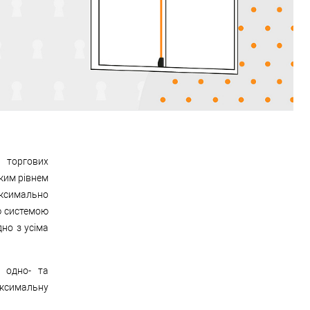
, торгових
оким рівнем
аксимально
ю системою
дно з усіма
 одно- та
аксимальну