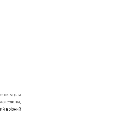
шенням для
атеріалів,
ий врізний