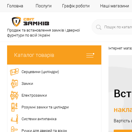
Головна
Послуги
Графік роботи
Наші магазини
Продаж та встановлення замків і дверної
фурнітури по всій Україні
Інтернет мага
Каталог товарів
Серцевини (циліндри)
Замки
Вст
Електрозамки
накла
Розумні замки та циліндри
Системи антипаніка
Вартість
Ручки для дверей та вікон