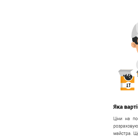
Яка варт
Ціни на по
розраховую
майстра. Що