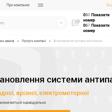
Про компанію
Вхі
0
5
0
Показати
номер
0
6
7
Показати
номер
•
•
зин замків
Послуги компанії
Встановлення системи антипаніки
ановлення системи антип
дної, врізної, електромоторної
 визначається індивідуально