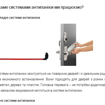
саме системами антипаніки ми працюємо?
ладні системи антипаніки
стеми антипаніки монтуються на поверхню дверей і є ідеальним рі
 економного встановлення. Вони підходять для дверей з різних м
етал, дерево та пластик. Головна перевага – не потрібен додатков
 механізм закривання міститься в системі антипаніки.
зні системи антипаніки