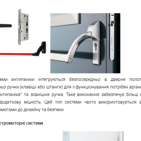
теми антипаніки інтегруються безпосередньо в дверне полот
ьо ручки (клавіші або штанги) для її функціонування потрібен врізн
нтипаніка” та зовнішня ручка. Таке виконання забезпечує більш 
додаткову міцність. Цей тип системи часто використовується 
могами до дизайну та безпеки.
ктромоторні системи