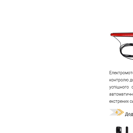
Електромот
контролю до
успішного 
автоматичн
екстрених с
Дод