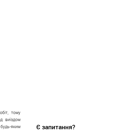
обіт, тому
ед виїздом
Є запитання?
 будь-яким