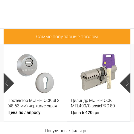
Самые популярные товары
Протектор MUL-T-LOCK SL3
Цилиндр MUL-T-LOCK
(48-53 мм) нержавеющая
MTL400/ClassicPRO 80
сталь
(35*45) никель сатин
Цена по запросу
5 420
Цена
грн.
Популярные фильтры: