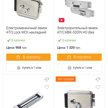
Електромеханічний замок
Электроригельный замок
ATIS Lock MCh накладний
ATIS MBK-500IN НО (без
внутрішній (BS65 мм)
питания открытый)
В наличии
В наличии
968
1 320
Цена
Цена
грн.
грн.
В корзину
В корзину
Купить в 1 клик
Купить в 1 клик
Хит продаж