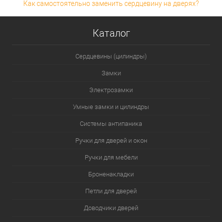
Как самостоятельно заменить сердцевину на дверях?
Каталог
Сердцевины (цилиндры)
Замки
Электрозамки
Умные замки и цилиндры
Системы антипаника
Ручки для дверей и окон
Ручки для мебели
Броненакладки
Петли для дверей
Доводчики дверей