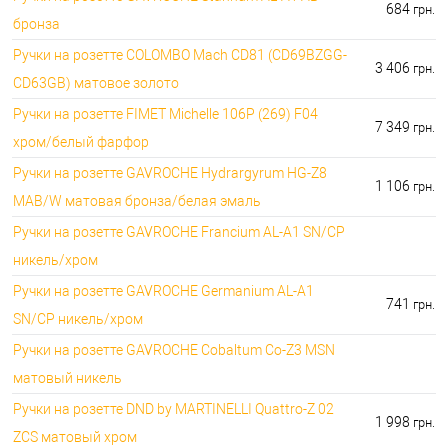
684
грн.
бронза
Ручки на розетте COLOMBO Mach CD81 (CD69BZGG-
3 406
грн.
CD63GB) матовое золото
Ручки на розетте FIMET Michelle 106P (269) F04
7 349
грн.
хром/белый фарфор
Ручки на розетте GAVROCHE Hydrargyrum HG-Z8
1 106
грн.
MAB/W матовая бронза/белая эмаль
Ручки на розетте GAVROCHE Francium AL-A1 SN/CP
никель/хром
Ручки на розетте GAVROCHE Germanium AL-A1
741
грн.
SN/CP никель/хром
Ручки на розетте GAVROCHE Cobaltum Co-Z3 MSN
матовый никель
Ручки на розетте DND by MARTINELLI Quattro-Z 02
1 998
грн.
ZCS матовый хром