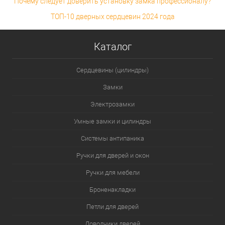
Почему следует доверить установку замка профессионалу?
ТОП-10 дверных сердцевин 2024 года
Каталог
Сердцевины (цилиндры)
Замки
Электрозамки
Умные замки и цилиндры
Системы антипаника
Ручки для дверей и окон
Ручки для мебели
Броненакладки
Петли для дверей
Доводчики дверей