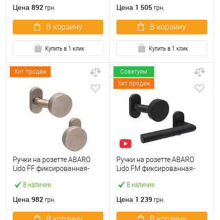
892
1 505
Цена
Цена
грн.
грн.
В корзину
В корзину
Купить в 1 клик
Купить в 1 клик
Хит продаж
Советуем
Хит продаж
Ручки на розетте ABARO
Ручки на розетте ABARO
Lido FF фиксированная-
Lido FM фиксированная-
фиксированная
нажимная черная
В наличии
В наличии
нержавеющая сталь
982
1 239
Цена
Цена
грн.
грн.
В корзину
В корзину