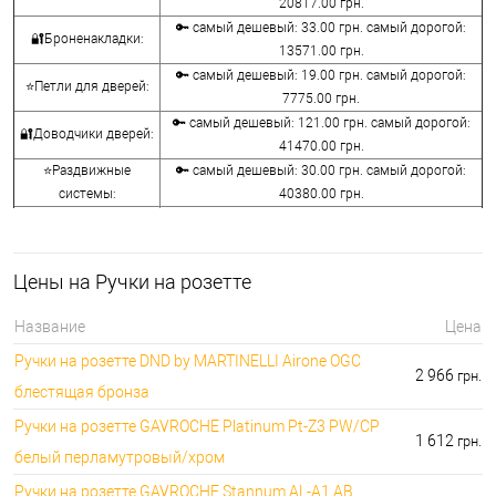
20817.00 грн.
🔑 самый дешевый: 33.00 грн. самый дорогой:
🔐Броненакладки:
13571.00 грн.
🔑 самый дешевый: 19.00 грн. самый дорогой:
⭐Петли для дверей:
7775.00 грн.
🔑 самый дешевый: 121.00 грн. самый дорогой:
🔐Доводчики дверей:
41470.00 грн.
⭐Раздвижные
🔑 самый дешевый: 30.00 грн. самый дорогой:
системы:
40380.00 грн.
🔑 самый дешевый: 15.00 грн. самый дорогой:
🔐Аксессуары:
8645.00 грн.
🔑 самый дешевый: 780.00 грн. самый дорогой:
⭐Сейфы:
Цены на Ручки на розетте
396000.00 грн.
🔑 самый дешевый: 1050.00 грн. самый дорогой:
🔐Домофоны:
Название
Цена
11100.00 грн.
Ручки на розетте DND by MARTINELLI Aironе OGC
⭐Сигнализация AJAX:
🔑 самый дешевый: грн. самый дорогой: грн.
2 966
грн.
блестящая бронза
Ручки на розетте GAVROCHE Platinum Pt-Z3 PW/CP
1 612
грн.
белый перламутровый/хром
Ручки на розетте GAVROCHE Stannum AL-A1 AB