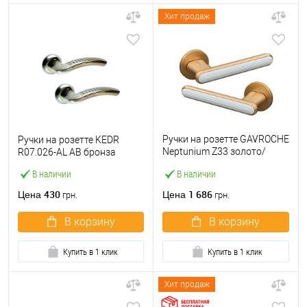
Хит продаж
Ручки на розетте GAVROCHE
Ручки на розетте KEDR
Neptunium Z33 золото/
R07.026-AL AB бронза
белый
В наличии
В наличии
430
1 686
Цена
Цена
грн.
грн.
В корзину
В корзину
Купить в 1 клик
Купить в 1 клик
Хит продаж