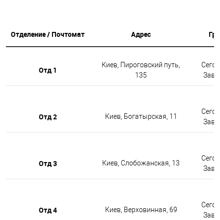
Отделение / Почтомат
Адрес
Гр
Киев, Пироговский путь,
Сегод
Отд 1
135
Завтр
Сегод
Отд 2
Киев, Богатырская, 11
Завтр
Сегод
Отд 3
Киев, Слобожанская, 13
Завтр
Сегод
Отд 4
Киев, Верховинная, 69
Завтр