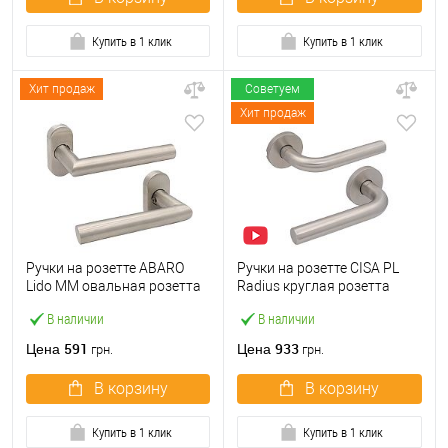
Купить в 1 клик
Купить в 1 клик
Хит продаж
Советуем
Хит продаж
Ручки на розетте ABARO
Ручки на розетте CISA PL
Lido MM овальная розетта
Radius круглая розетта
нержавеющая сталь
07070.73 нержавеющая
В наличии
В наличии
сталь
591
933
Цена
Цена
грн.
грн.
В корзину
В корзину
Купить в 1 клик
Купить в 1 клик