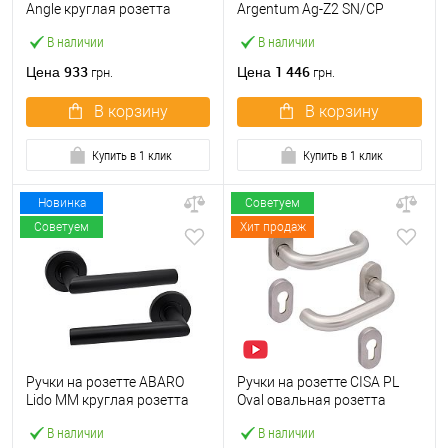
Angle круглая розетта
Argentum Ag-Z2 SN/CP
07070.71 нержавеющая
никель/хром
В наличии
В наличии
сталь
933
1 446
Цена
Цена
грн.
грн.
В корзину
В корзину
Купить в 1 клик
Купить в 1 клик
Новинка
Советуем
Советуем
Хит продаж
Ручки на розетте ABARO
Ручки на розетте CISA PL
Lido MM круглая розетта
Oval овальная розетта
черный
07070.80 нержавеющая
В наличии
В наличии
сталь