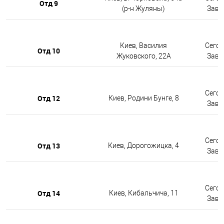
Отд 9
(р-н Жуляны)
Завтр
Киев, Василия
Сегод
Отд 10
Жуковского, 22А
Завтр
Сегод
Отд 12
Киев, Родини Бунге, 8
Завтр
Сегод
Отд 13
Киев, Дорогожицка, 4
Завтр
Сегод
Отд 14
Киев, Кибальчича, 11
Завтр