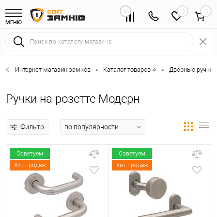
0
0
МЕНЮ
Интернет магазин замков
Каталог товаров ⭐
Дверные ручки 
•
•
Ручки на розетте Модерн
Фильтр
Советуем
Советуем
Хит продаж
Хит продаж