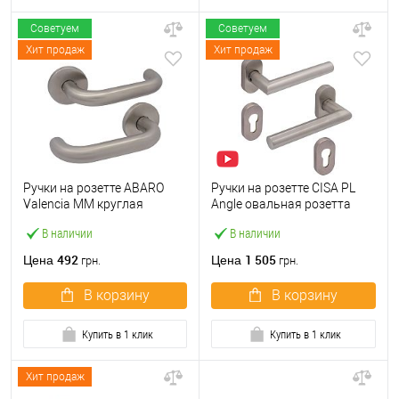
Советуем
Советуем
Хит продаж
Хит продаж
Ручки на розетте ABARO
Ручки на розетте CISA PL
Valencia MM круглая
Angle овальная розетта
розетта нержавеющая
07070.82 нержавеющая
В наличии
В наличии
сталь
сталь
492
1 505
Цена
Цена
грн.
грн.
В корзину
В корзину
Купить в 1 клик
Купить в 1 клик
Хит продаж