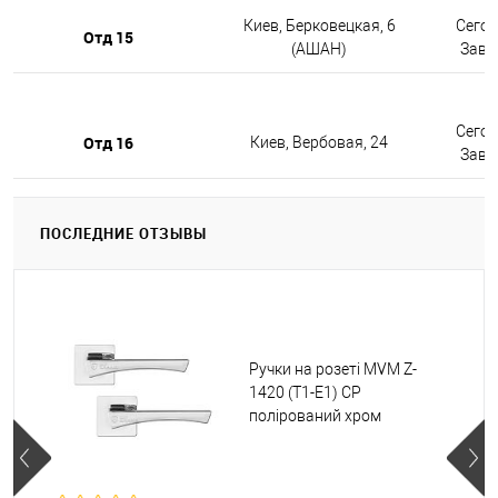
Киев, Берковецкая, 6
Сегод
Отд 15
(АШАН)
Завтр
Сегод
Отд 16
Киев, Вербовая, 24
Завтр
ПОСЛЕДНИЕ ОТЗЫВЫ
Ручки на розеті MVM Z-
1420 (T1-E1) CP
полірований хром