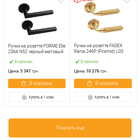
Ручки на розетте FADEX
Ручки на розетте FORME Elle
Rania 246P (Piramid) L03
236A N52 черный матовый
латунь полированная/
В наличии
В наличии
латунь матовая
3 347
10 276
Цена
Цена
грн.
грн.
В корзину
В корзину
Купить в 1 клик
Купить в 1 клик
Показать еще