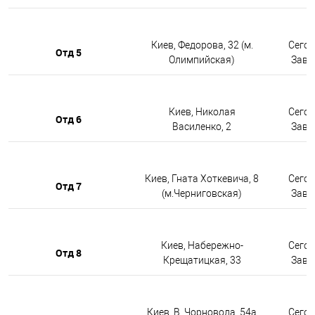
Киев, Федорова, 32 (м.
Сегод
Отд 5
Олимпийская)
Завтр
Киев, Николая
Сегод
Отд 6
Василенко, 2
Завтр
Киев, Гната Хоткевича, 8
Сегод
Отд 7
(м.Черниговская)
Завтр
Киев, Набережно-
Сегод
Отд 8
Крещатицкая, 33
Завтр
Киев, В. Чорновола, 54а
Сегод