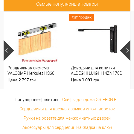
Самые популярные товары
Хит продаж
Раздвижная система
Доводчик для калитки
VALCOMP Herkules HS60
ALDEGHI LUIGI 114ZN170D
длина 1,8 м на 1 полотно
правый черный цинк
2 797
1 091
Цена
Цена
грн.
грн.
весом до 60 кг
Популярные фильтры:
Сейфы для дома GRIFFON F
Сердцевины для врезных замков ключ - вороток
Ручки на розетте для межкомнатных дверей
Аксессуары для сердцевин Накладка на ключ