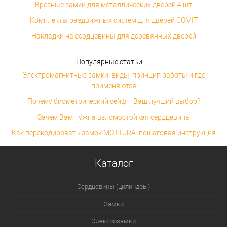
Врезные замки для металлических дверей 4 шт
Комплекты раздвижных систем для дверей COMIT
Накладки на сердцевины для деревянных дверей
Популярные статьи:
Электромагнитные замки: виды, принцип работы и где
применяются
Почему биометрический сейф – Ваш лучший выбор?
Зачем Вам нужна взломостойкая сердцевина
Как перекодировать замок MOTTURA: пошаговая инструкция
Каталог
Сердцевины (цилиндры)
Замки
Электрозамки