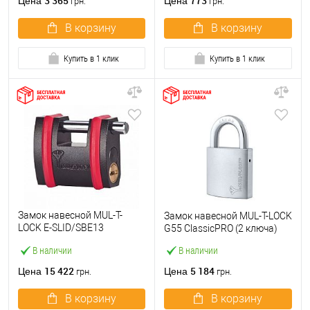
3 365
773
Цена
Цена
грн.
грн.
В корзину
В корзину
Купить в 1 клик
Купить в 1 клик
Замок навесной MUL-T-
Замок навесной MUL-T-LOCK
LOCK E-SLID/SBE13
G55 ClassicPRO (2 ключа)
Interactive+ (2 ключа)
В наличии
В наличии
15 422
5 184
Цена
Цена
грн.
грн.
В корзину
В корзину