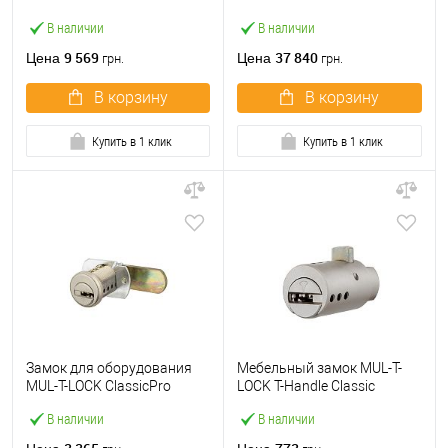
(BS60мм) матовый никель
(BS60/70мм) матовый
В наличии
В наличии
никель
9 569
37 840
Цена
Цена
грн.
грн.
В корзину
В корзину
Купить в 1 клик
Купить в 1 клик
Замок для оборудования
Мебельный замок MUL-T-
MUL-T-LOCK ClassicPro
LOCK T-Handle Classic
прямой язычок
никель сатин
В наличии
В наличии