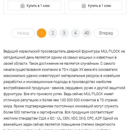
Купить в 1 клик
Купить в 1 клик
Назад
1
2
3
4
40
Вперед
Ведущий израильский производитель дверной фурнитуры MUL-T-LOCK на
сегодняшний день является одним из самых мощных и известных в
своей области. Такое достижение не является случайным. С самого
начала существования компании в 70-х годах ХХ века его основатели
максимально удачно инвестируют материальные ресурсы в новейшие
разработки и инновационные подходы в производство наиболее
востребованной продукции - замков, сердцевин, ручек и другой защитной
фурнитуры. Все это принесло успех. Ведь сейчас MUL-T-LOCK имеет
отличную репутацию и более чем 100 000 000 клиентов в 70 странах
мира. Ярким подтверждением постоянных инноваций могут служить
более 500 патентов и сертификатов. Вся продукция соответствует
жестким стандартам США и ЕС - UL, CEN, VDS, SKG, CPC, A2P. Одной из
важнейших задач сейчас является повышение степени секретности