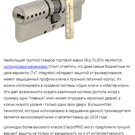
Наибольшей группой товаров торговой марки MUL-T-LOCK являются
цилиндровые механизмы
.Стоит отметить, что даже самые бюджетные по
цене варианты (7x7, Integrator) обладают защитой от высверливания,
имеют защищенный профиль ключа и прочный латунный корпус. Их
можно использовать в создании системы «Один ключ» и «Мастер-ключ».
Это дает возможность создать различные системы доступа, когда к
примеру один "главный" ключ может открывать несколько дверей, а
ключи низкого уровня - только одни свои двери. Большинство
технологий, которые использованы в сердцевине данного производителя
является высокосекретными и запатентованы до 2029 года.
Цилиндры более высокого класса (ClassicPRO) могут предложить лучший
вариант защиты не только от вандального, но и от интеллектуального