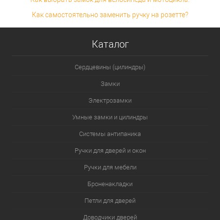
Как самостоятельно заменить ручку на розетте?
Каталог
Сердцевины (цилиндры)
Замки
Электрозамки
Умные замки и цилиндры
Системы антипаника
Ручки для дверей и окон
Ручки для мебели
Броненакладки
Петли для дверей
Доводчики дверей