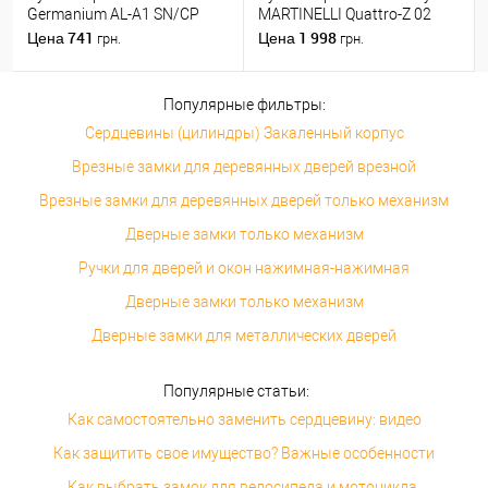
Germanium AL-A1 SN/CP
MARTINELLI Quattro-Z 02
никель/хром
ZCS матовый хром
741
1 998
Цена
Цена
грн.
грн.
Популярные фильтры:
Сердцевины (цилиндры) Закаленный корпус
Врезные замки для деревянных дверей врезной
Врезные замки для деревянных дверей только механизм
Дверные замки только механизм
Ручки для дверей и окон нажимная-нажимная
Дверные замки только механизм
Дверные замки для металлических дверей
Популярные статьи:
Как самостоятельно заменить сердцевину: видео
Как защитить свое имущество? Важные особенности
Как выбрать замок для велосипеда и мотоцикла.