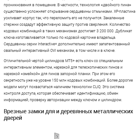
проникновения в помещение. В частности, технология «двойного пина»
существенно усложняет открывание сердцевины отмычками. XP-пластина
усиливает корпус так, что переломить его не получится. Закаленные
стержни создадут эффективную защиту против сверления. Количество
кодовых комбинаций в таких механизмах достигает 3 200 000. Дубликат
ключа изготавливается только по кодовой карточке владельца.
Сердцевины серии Interactive+ дополнительно имеют запатентованный
овальный интерактивный OVI механизм, в том числе и в ключе.
Отличительной чертой цилиндров MT5+ есть ключ со специальным
интерактивным элементом, нарезкой для телескопических пинов и
нарезкой «змейкой» для пинов запорной планки. При этом его
секретность уже на уровне 150 млн кодовых комбинаций. Более дорогие
модели могут похвастаться наличием технологии CLIQ. Это система
контроля доступа, которая обеспечивает идентификацию, обмен
информацией, проверку авторизации между ключом и цилиндром.
Врезные замки для и деревянных металлических
дверей