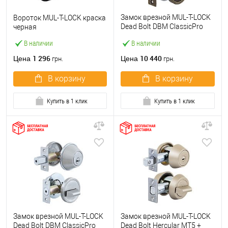
Замок врезной MUL-T-LOCK
Вороток MUL-T-LOCK краска
Dead Bolt DBM ClassicPro
черная
(BS60мм) античная бронза
В наличии
В наличии
1 296
10 440
Цена
Цена
грн.
грн.
В корзину
В корзину
Купить в 1 клик
Купить в 1 клик
Замок врезной MUL-T-LOCK
Замок врезной MUL-T-LOCK
Dead Bolt DBM ClassicPro
Dead Bolt Hercular MT5 +