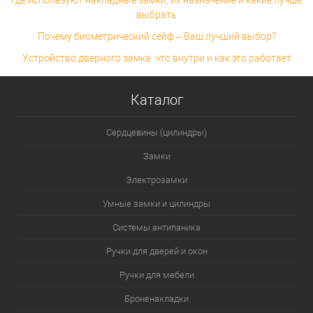
Где используют накладные замки, их назначение и какие лучше
выбрать
Почему биометрический сейф – Ваш лучший выбор?
Устройство дверного замка: что внутри и как это работает
Каталог
Сердцевины (цилиндры)
Замки
Электрозамки
Умные замки и цилиндры
Системы антипаника
Ручки для дверей и окон
Ручки для мебели
Броненакладки